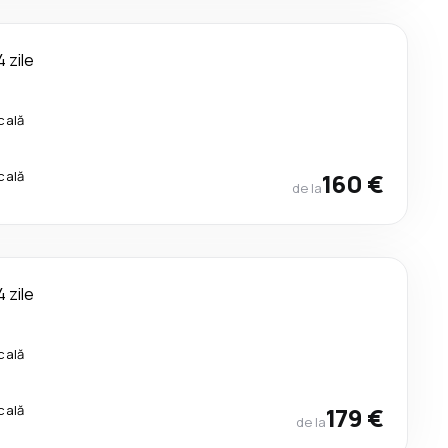
4 zile
cală
cală
160 €
de la
4 zile
cală
cală
179 €
de la