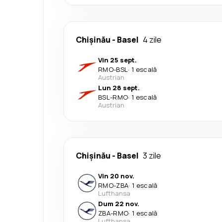
Chişinău
-
Basel
4 zile
Vin 25 sept.
RMO
-
BSL
·
1 escală
Austrian
Lun 28 sept.
BSL
-
RMO
·
1 escală
Austrian
Chişinău
-
Basel
3 zile
Vin 20 nov.
RMO
-
ZBA
·
1 escală
Lufthansa
Dum 22 nov.
ZBA
-
RMO
·
1 escală
Lufthansa