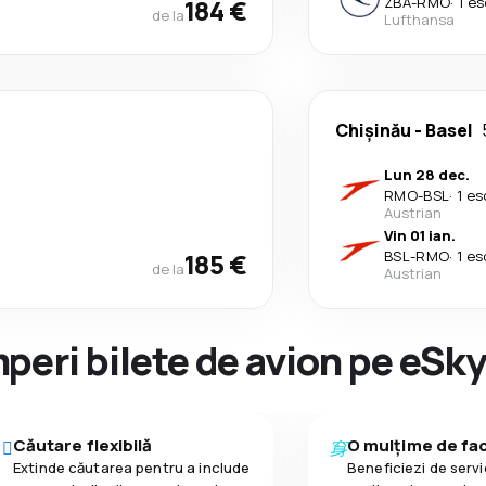
184 €
ZBA
-
RMO
·
1 es
de la
Lufthansa
Chişinău
-
Basel
Lun 28 dec.
RMO
-
BSL
·
1 es
Austrian
Vin 01 ian.
185 €
BSL
-
RMO
·
1 es
de la
Austrian
peri bilete de avion pe eSk
Căutare flexibilă
O mulțime de faci
Extinde căutarea pentru a include
Beneficiezi de servic