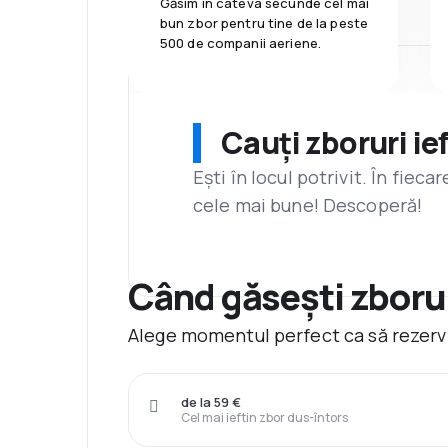
Găsim în câteva secunde cel mai
bun zbor pentru tine de la peste
500 de companii aeriene.
Cauți zboruri ie
Ești în locul potrivit. În fiec
cele mai bune! Descoperă!
Când găsești zborur
Alege momentul perfect ca să rezervi
de la 59 €
Cel mai ieftin zbor dus-întors