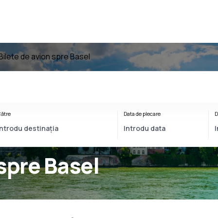
Bilete de avion spre Basel
ătre
Data de plecare
D
 spre Basel