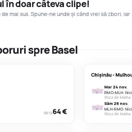
l în doar câteva clipe!
de mai sus. Spune-ne unde și când vrei să zbori, iar
boruri spre Basel
Chişinău
-
Mulho
Mar 24 nov.
RMO
-
MLH
·
Nic
Wizz Air Malta
Sâm 28 nov.
64 €
MLH
-
RMO
·
Nic
de la
Wizz Air Malta