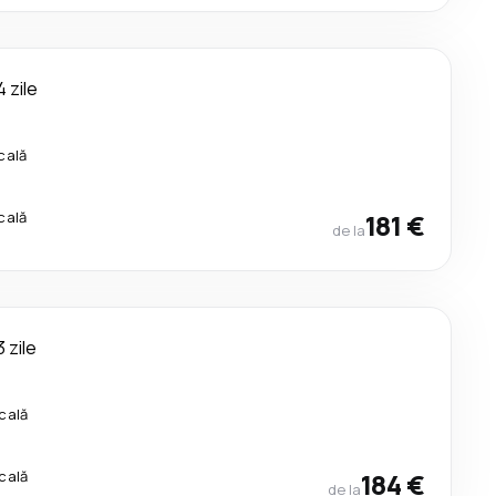
4 zile
cală
cală
181 €
de la
3 zile
cală
cală
184 €
de la