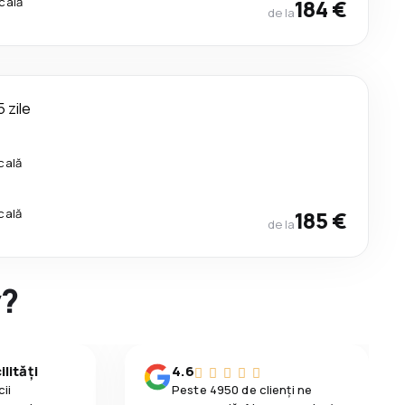
cală
184 €
de la
5 zile
cală
cală
185 €
de la
y?
lități
4.6
ii
Peste 4950 de clienți ne