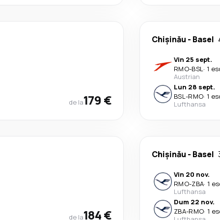
Chişinău
-
Basel
Vin 25 sept.
RMO
-
BSL
·
1 es
Austrian
Lun 28 sept.
179 €
BSL
-
RMO
·
1 es
de la
Lufthansa
Chişinău
-
Basel
Vin 20 nov.
RMO
-
ZBA
·
1 es
Lufthansa
Dum 22 nov.
184 €
ZBA
-
RMO
·
1 es
de la
Lufthansa