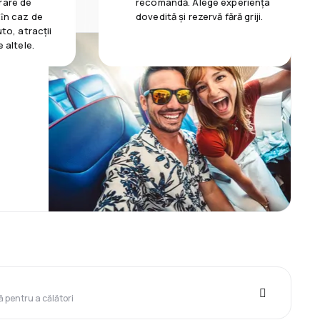
rare de
recomandă. Alege experiența
 ȋn caz de
dovedită și rezervă fără griji.
uto, atracții
e altele.
ă pentru a călători