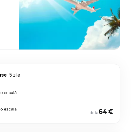
use
5 zile
io escală
io escală
64 €
de la