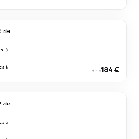
3 zile
cală
cală
184 €
de la
3 zile
cală