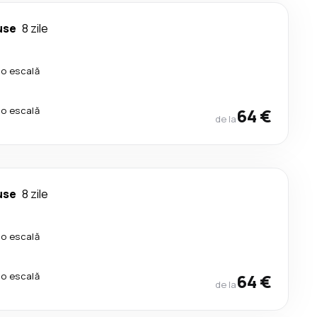
use
8 zile
io escală
io escală
64 €
de la
use
8 zile
io escală
io escală
64 €
de la