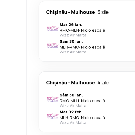
Chişinău
-
Mulhouse
5 zile
Mar 26 ian.
RMO
-
MLH
·
Nicio escală
Wizz Air Malta
Sâm 30 ian.
MLH
-
RMO
·
Nicio escală
Wizz Air Malta
Chişinău
-
Mulhouse
4 zile
Sâm 30 ian.
RMO
-
MLH
·
Nicio escală
Wizz Air Malta
Mar 02 feb.
MLH
-
RMO
·
Nicio escală
Wizz Air Malta