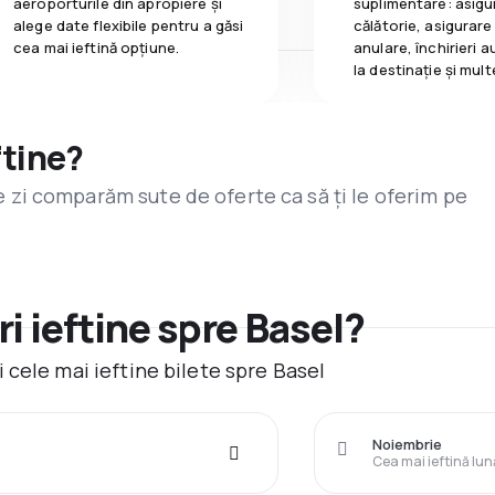
aeroporturile din apropiere și
suplimentare: asigu
alege date flexibile pentru a găsi
călătorie, asigurare
cea mai ieftină opțiune.
anulare, închirieri a
la destinaţie și mult
ftine?
are zi comparăm sute de oferte ca să ți le oferim pe
i ieftine spre Basel?
 cele mai ieftine bilete spre Basel
Noiembrie
Cea mai ieftină lun