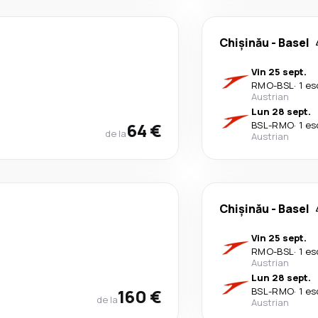
Chişinău
-
Basel
Vin 25 sept.
RMO
-
BSL
·
1 es
Austrian
Lun 28 sept.
64 €
BSL
-
RMO
·
1 es
de la
Austrian
Chişinău
-
Basel
Vin 25 sept.
RMO
-
BSL
·
1 es
Austrian
Lun 28 sept.
160 €
BSL
-
RMO
·
1 es
de la
Austrian