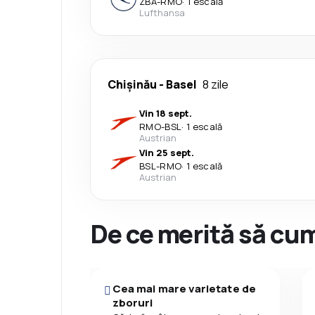
ZBA
-
RMO
·
1 escală
Lufthansa
Chişinău
-
Basel
8 zile
Vin 18 sept.
RMO
-
BSL
·
1 escală
Austrian
Vin 25 sept.
BSL
-
RMO
·
1 escală
Austrian
De ce merită să cum
Cea mai mare varietate de
zboruri