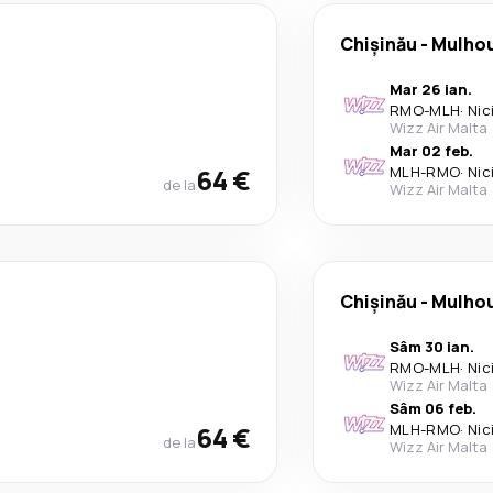
Chişinău
-
Mulho
Mar 26 ian.
RMO
-
MLH
·
Nic
Wizz Air Malta
Mar 02 feb.
64 €
MLH
-
RMO
·
Nic
de la
Wizz Air Malta
Chişinău
-
Mulho
Sâm 30 ian.
RMO
-
MLH
·
Nic
Wizz Air Malta
Sâm 06 feb.
64 €
MLH
-
RMO
·
Nic
de la
Wizz Air Malta