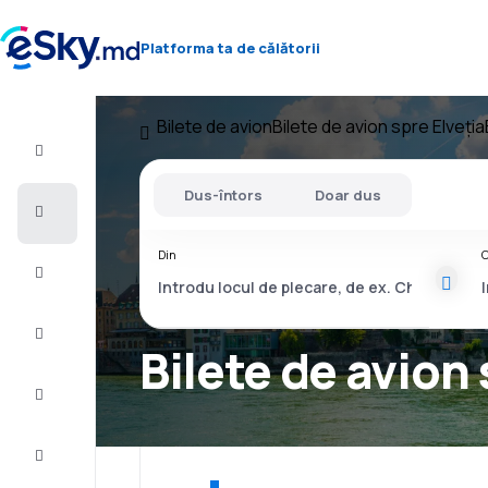
Platforma ta de călătorii
Bilete de avion
Bilete de avion spre Elveţia
Zbor+Hotel
Dus-întors
Doar dus
Bilete
de
avion
Din
C
Cazare
Oferte
Bilete de avion
Finalizează
călătoria
Inspiraţie şi
recomandări