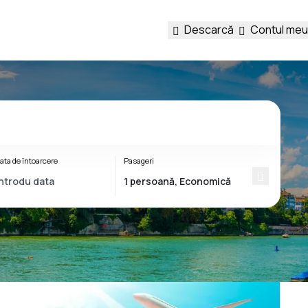
Descarcă
Contul meu
ata de întoarcere
Pasageri