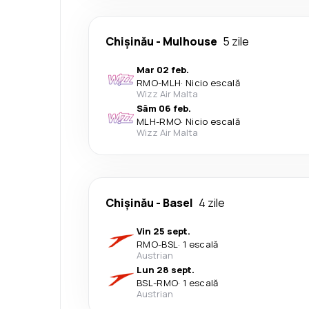
Chişinău
-
Mulhouse
5 zile
Mar 02 feb.
RMO
-
MLH
·
Nicio escală
Wizz Air Malta
Sâm 06 feb.
MLH
-
RMO
·
Nicio escală
Wizz Air Malta
Chişinău
-
Basel
4 zile
Vin 25 sept.
RMO
-
BSL
·
1 escală
Austrian
Lun 28 sept.
BSL
-
RMO
·
1 escală
Austrian