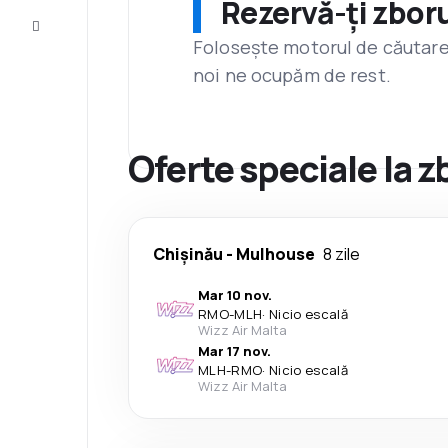
Rezervă-ți zboru
Servicii
clienți
Folosește motorul de căutare 
noi ne ocupăm de rest.
Oferte speciale la z
Chişinău
-
Mulhouse
8 zile
Mar 10 nov.
RMO
-
MLH
·
Nicio escală
Wizz Air Malta
Mar 17 nov.
MLH
-
RMO
·
Nicio escală
Wizz Air Malta