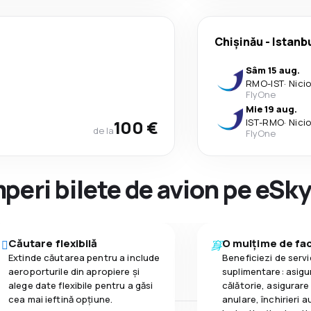
Chişinău
-
Istanb
Sâm 15 aug.
RMO
-
IST
·
Nici
FlyOne
Mie 19 aug.
100 €
IST
-
RMO
·
Nici
de la
FlyOne
peri bilete de avion pe eSk
Căutare flexibilă
O mulțime de faci
Extinde căutarea pentru a include
Beneficiezi de servic
aeroporturile din apropiere și
suplimentare: asigu
alege date flexibile pentru a găsi
călătorie, asigurare
cea mai ieftină opțiune.
anulare, închirieri a