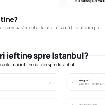
la destinaţie și mult
ftine?
are zi comparăm sute de oferte ca să ți le oferim pe
i ieftine spre Istanbul?
cele mai ieftine bilete spre Istanbul
August
Cea mai ieftină lun