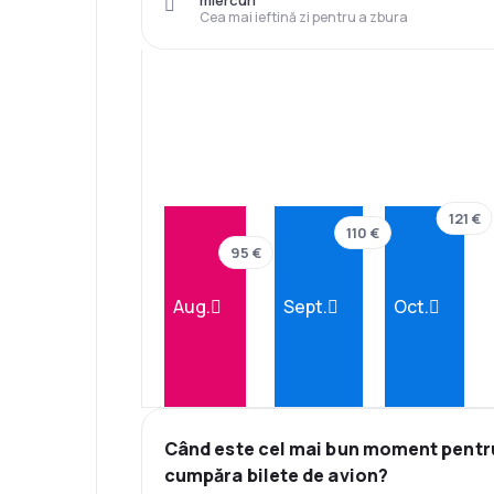
miercuri
Cea mai ieftină zi pentru a zbura
121 €
110 €
95 €
Aug.
Sept.
Oct.
Când este cel mai bun moment pentr
cumpăra bilete de avion?