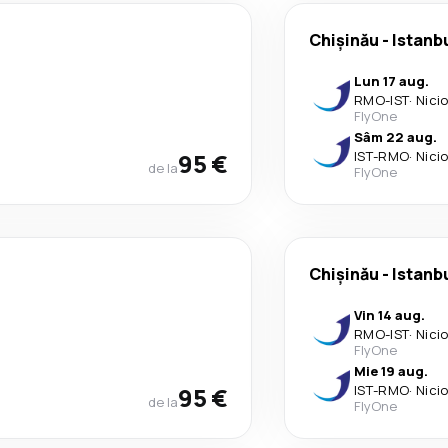
Chişinău
-
Istanb
Lun 17 aug.
RMO
-
IST
·
Nici
FlyOne
Sâm 22 aug.
95 €
IST
-
RMO
·
Nici
de la
FlyOne
Chişinău
-
Istanb
Vin 14 aug.
RMO
-
IST
·
Nici
FlyOne
Mie 19 aug.
95 €
IST
-
RMO
·
Nici
de la
FlyOne