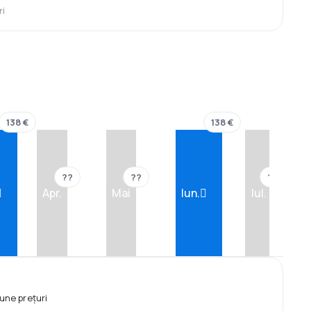
ri
138 €
138 €
??
??
??
Apr.
Mai
Iun.
Iul.
une prețuri