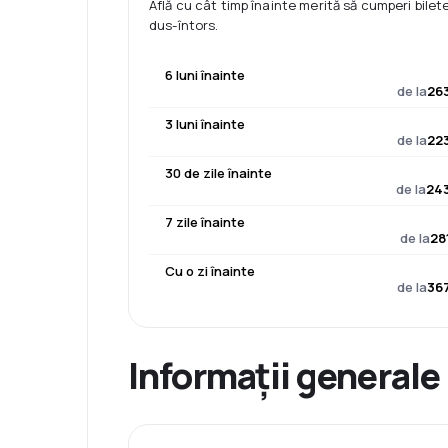
Află cu cât timp înainte merită să cumperi bilet
dus-întors.
6 luni înainte
de la
263
3 luni înainte
de la
223
30 de zile înainte
de la
243
7 zile înainte
de la
28
Cu o zi înainte
de la
367
Informații generale