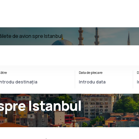
Bilete de avion spre Istanbul
ătre
Data de plecare
D
 spre Istanbul