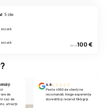
ul
5 zile
o escală
o escală
100 €
de la
y?
lități
4.6
ii
Peste 4950 de clienți ne
rare de
recomandă. Alege experiența
 ȋn caz de
dovedită și rezervă fără griji.
uto, atracții