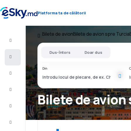
Platforma ta de călătorii
Bilete de avion
Bilete de avion spre Turcia
Zbor+Hotel
Dus-întors
Doar dus
Bilete
de
avion
Din
C
Cazare
Oferte
Bilete de avion
Finalizează
călătoria
Inspiraţie şi
recomandări