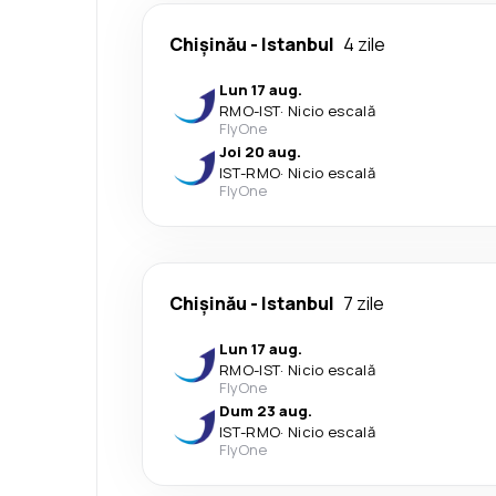
Chişinău
-
Istanbul
4 zile
Lun 17 aug.
RMO
-
IST
·
Nicio escală
FlyOne
Joi 20 aug.
IST
-
RMO
·
Nicio escală
FlyOne
Chişinău
-
Istanbul
7 zile
Lun 17 aug.
RMO
-
IST
·
Nicio escală
FlyOne
Dum 23 aug.
IST
-
RMO
·
Nicio escală
FlyOne