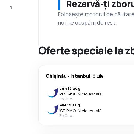
Rezervă-ți zboru
Servicii
clienți
Folosește motorul de căutare 
noi ne ocupăm de rest.
Oferte speciale la z
Chişinău
-
Istanbul
3 zile
Lun 17 aug.
RMO
-
IST
·
Nicio escală
FlyOne
Mie 19 aug.
IST
-
RMO
·
Nicio escală
FlyOne