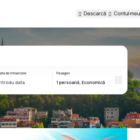
Descarcă
Contul meu
ata de întoarcere
Pasageri