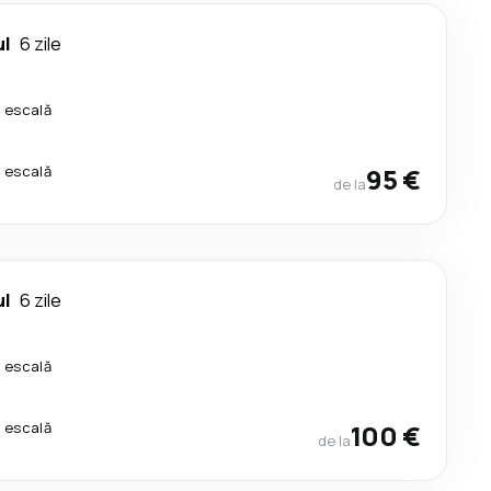
ul
6 zile
o escală
o escală
95 €
de la
ul
6 zile
o escală
o escală
100 €
de la