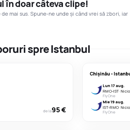
l în doar câteva clipe!
de mai sus. Spune-ne unde și când vrei să zbori, iar
boruri spre Istanbul
Chişinău
-
Istanb
Lun 17 aug.
RMO
-
IST
·
Nici
FlyOne
Mie 19 aug.
95 €
IST
-
RMO
·
Nici
de la
FlyOne