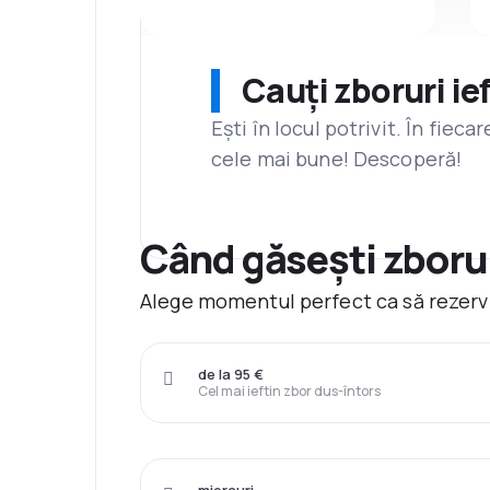
Cauți zboruri ie
Ești în locul potrivit. În fiec
cele mai bune! Descoperă!
Când găsești zborur
Alege momentul perfect ca să rezervi 
de la 95 €
Cel mai ieftin zbor dus-întors