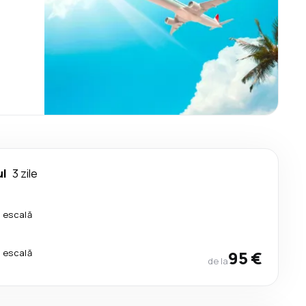
ul
3 zile
o escală
o escală
95 €
de la