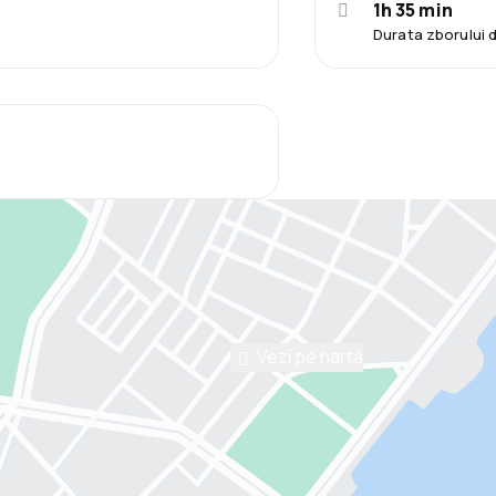
1h 35 min
Durata zborului d
Vezi pe hartă