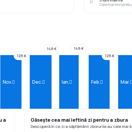
3 luni înainte
Cele mai mici prețu
148 €
148 €
128 €
128 €
Nov.
Dec.
Ian.
Feb.
Mar.
u a
Găsește cea mai ieftină zi pentru a zbura
Descoperă în ce zi a săptămânii zborurile au cele mai b