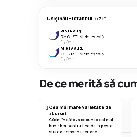
Chişinău
-
Istanbul
6 zile
Vin 14 aug.
RMO
-
IST
·
Nicio escală
FlyOne
Mie 19 aug.
IST
-
RMO
·
Nicio escală
FlyOne
De ce merită să cum
Cea mai mare varietate de
zboruri
Găsim în câteva secunde cel mai
bun zbor pentru tine de la peste
500 de companii aeriene.