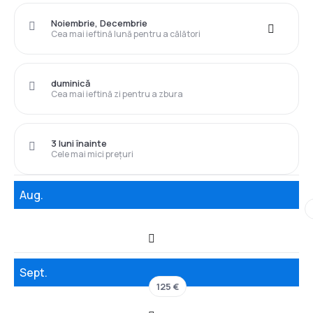
Noiembrie, Decembrie
Cea mai ieftină lună pentru a călători
duminică
Cea mai ieftină zi pentru a zbura
3 luni înainte
Cele mai mici prețuri
Aug.
Sept.
125 €