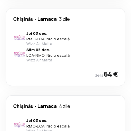
Chişinău
-
Larnaca
3 zile
Joi 03 dec.
RMO
-
LCA
·
Nicio escală
Wizz Air Malta
Sâm 05 dec.
LCA
-
RMO
·
Nicio escală
Wizz Air Malta
64 €
de la
Chişinău
-
Larnaca
4 zile
Joi 03 dec.
RMO
-
LCA
·
Nicio escală
Wizz Air Malta