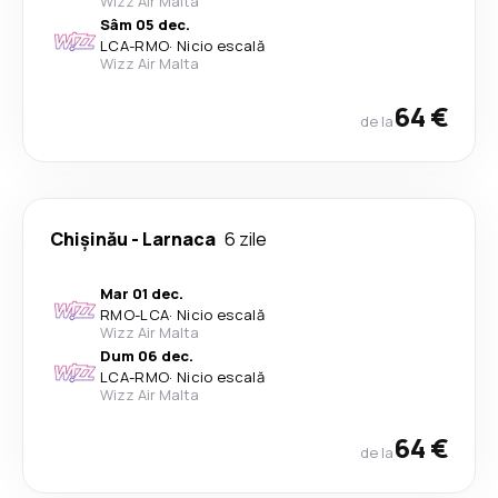
Wizz Air Malta
Sâm 05 dec.
LCA
-
RMO
·
Nicio escală
Wizz Air Malta
64 €
de la
Chişinău
-
Larnaca
6 zile
Mar 01 dec.
RMO
-
LCA
·
Nicio escală
Wizz Air Malta
Dum 06 dec.
LCA
-
RMO
·
Nicio escală
Wizz Air Malta
64 €
de la