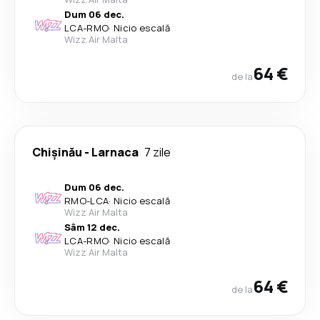
Dum 06 dec.
LCA
-
RMO
·
Nicio escală
Wizz Air Malta
64 €
de la
Chişinău
-
Larnaca
7 zile
Dum 06 dec.
RMO
-
LCA
·
Nicio escală
Wizz Air Malta
Sâm 12 dec.
LCA
-
RMO
·
Nicio escală
Wizz Air Malta
64 €
de la