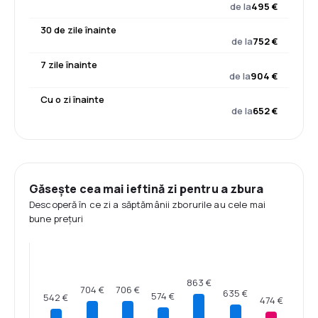
de la
495 €
30 de zile înainte
de la
752 €
7 zile înainte
de la
904 €
Cu o zi înainte
de la
652 €
Găsește cea mai ieftină zi pentru a zbura
Descoperă în ce zi a săptămânii zborurile au cele mai
bune prețuri
863 €
706 €
704 €
635 €
574 €
542 €
474 €