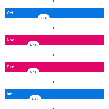
Oct.
86 €
Nov.
57 €
Dec.
57 €
Ian.
63 €