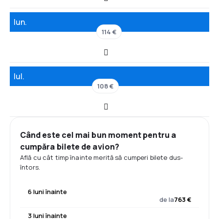
Iun.
114 €
Iul.
108 €
Când este cel mai bun moment pentru a
cumpăra bilete de avion?
Află cu cât timp înainte merită să cumperi bilete dus-
întors.
6 luni înainte
de la
763 €
3 luni înainte