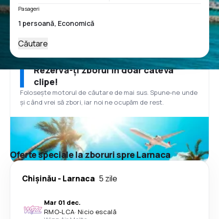
Pasageri
Căutare
Rezervă-ți zborul în doar câteva
clipe!
Folosește motorul de căutare de mai sus. Spune-ne unde
și când vrei să zbori, iar noi ne ocupăm de rest.
Oferte speciale la zboruri spre Larnaca
Chişinău
-
Larnaca
5 zile
Mar 01 dec.
RMO
-
LCA
·
Nicio escală