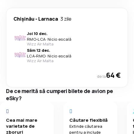
Chişinău
-
Larnaca
3 zile
Joi 10 dec.
RMO
-
LCA
·
Nicio escală
Wizz Air Malta
Sâm 12 dec.
LCA
-
RMO
·
Nicio escală
Wizz Air Malta
64 €
de la
De ce merită să cumperi bilete de avion pe
eSky?
Cea mai mare
Căutare flexibilă
varietate de
Extinde căutarea
zboruri
pentru a include