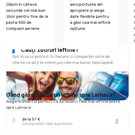
Găsim în câteva
aeroporturile din
secunde cel mai bun
apropiere și alege
zbor pentru tine de la
date flexibile pentru
peste 500 de
a găsi cea mai ieftină
companii aeriene.
opțiune.
Cauți zboruri ieftine?
Ești în locul potrivit. În fiecare zi comparăm sute de
oferte ca să ți le oferim pe cele mai bune! Descoperă!
Când găsești zboruri ieftine spre Larnaca?
Alege momentul perfect ca să rezervi cele mai ieftine bilete
spre Larnaca
de la 57 €
Cel mai ieftin zbor dus-întors