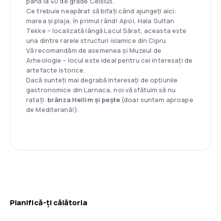
până la 40 de grade Celsius.
Ce trebuie neapărat să bifați când ajungeți aici:
marea și plaja, în primul rând! Apoi, Hala Sultan
Tekke – localizată lângă Lacul Sărat, aceasta este
una dintre rarele structuri islamice din Cipru.
Vă recomandăm de asemenea și Muzeul de
Arheologie – locul este ideal pentru cei interesați de
artefacte istorice.
Dacă sunteți mai degrabă interesați de opțiunile
gastronomice din Larnaca, noi vă sfătuim să nu
ratați:
brânza Hellim și pește
(doar suntem aproape
de Mediterană!).
Planifică-ți călătoria