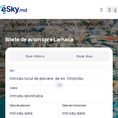
Bilete de avion
Bilete de avion spre Cipru
Bilete de
avion spre Larnaca
Bilete de avion spre Larnaca
Dus-întors
Doar dus
Din
Către
Data de plecare
Data de întoarcere