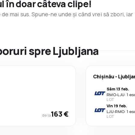
l în doar câteva clipe!
de mai sus. Spune-ne unde și când vrei să zbori, iar
boruri spre Ljubljana
Chişinău
-
Ljublja
Sâm 13 feb.
RMO
-
LJU
·
1 es
LOT
Vin 19 feb.
163 €
LJU
-
RMO
·
1 es
de la
LOT