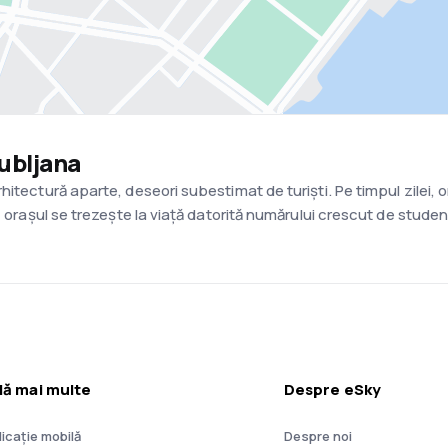
jubljana
itectură aparte, deseori subestimat de turiști. Pe timpul zilei, or
 orașul se trezește la viață datorită numărului crescut de studenți
lă mai multe
Despre eSky
licație mobilă
Despre noi