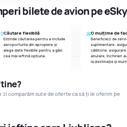
peri bilete de avion pe eSk
Căutare flexibilă
O mulțime de faci
Extinde căutarea pentru a include
Beneficiezi de servic
aeroporturile din apropiere și
suplimentare: asigu
alege date flexibile pentru a găsi
călătorie, asigurare
cea mai ieftină opțiune.
anulare, închirieri a
la destinaţie și mult
ftine?
are zi comparăm sute de oferte ca să ți le oferim pe