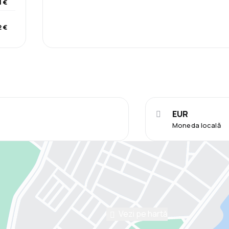
1 €
 €
EUR
Moneda locală
Vezi pe hartă