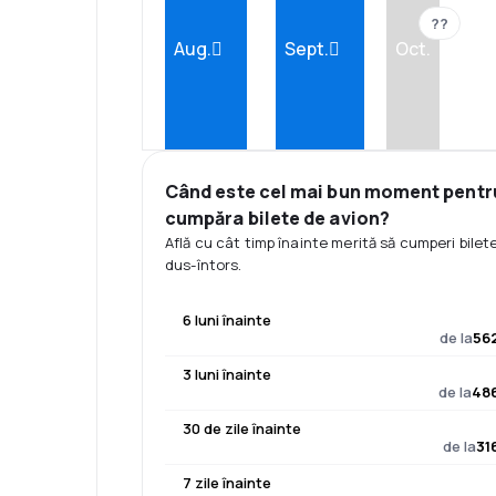
??
Aug.
Sept.
Oct.
Când este cel mai bun moment pentr
cumpăra bilete de avion?
Află cu cât timp înainte merită să cumperi bilet
dus-întors.
6 luni înainte
de la
562
3 luni înainte
de la
486
30 de zile înainte
de la
31
7 zile înainte