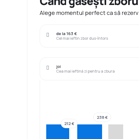
Când găsești zborur
Alege momentul perfect ca să rezervi 
de la 163 €
Cel mai ieftin zbor dus-întors
joi
Cea mai ieftină zi pentru a zbura
238 €
212 €