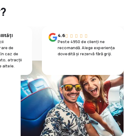
y?
lități
4.6
ii
Peste 4950 de clienți ne
rare de
recomandă. Alege experiența
 ȋn caz de
dovedită și rezervă fără griji.
uto, atracții
e altele.