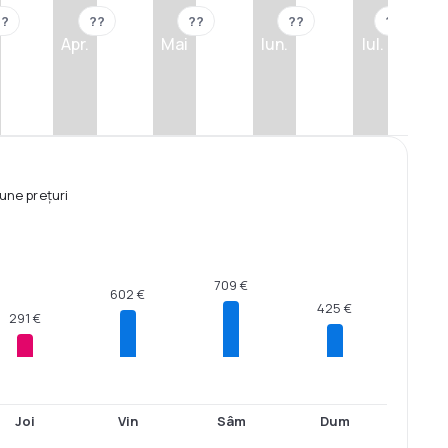
??
??
??
??
??
Apr.
Mai
Iun.
Iul.
une prețuri
709 €
602 €
425 €
291 €
Joi
Vin
Sâm
Dum