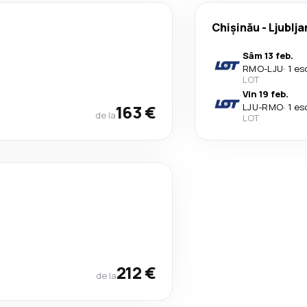
Chişinău
-
Ljublja
Sâm 13 feb.
RMO
-
LJU
·
1 es
LOT
Vin 19 feb.
163 €
LJU
-
RMO
·
1 es
de la
LOT
212 €
de la