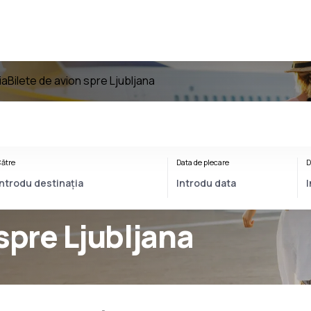
ia
Bilete de avion spre Ljubljana
ătre
Data de plecare
D
spre Ljubljana