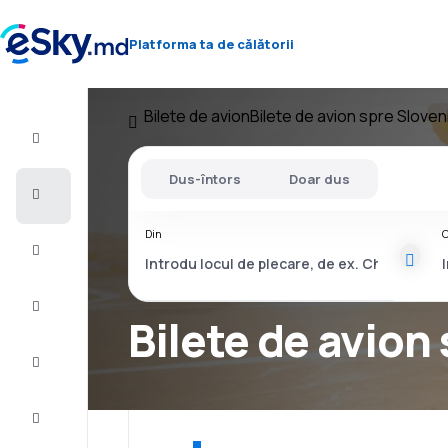
Platforma ta de călătorii
Bilete de avion
Bilete de avion spre Sloven
Zbor+Hotel
Dus-întors
Doar dus
Bilete
de
avion
Din
C
Cazare
Oferte
Bilete de avion 
Finalizează
călătoria
Inspiraţie şi
recomandări