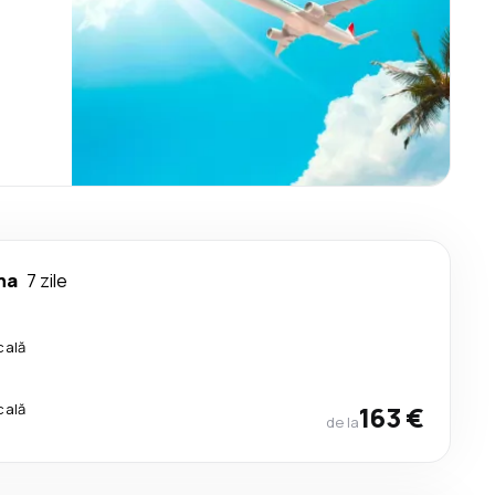
na
7 zile
cală
cală
163 €
de la