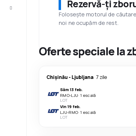
Rezervă-ți zboru
Servicii
clienți
Folosește motorul de căutare 
noi ne ocupăm de rest.
Oferte speciale la z
Chişinău
-
Ljubljana
7 zile
Sâm 13 feb.
RMO
-
LJU
·
1 escală
LOT
Vin 19 feb.
LJU
-
RMO
·
1 escală
LOT