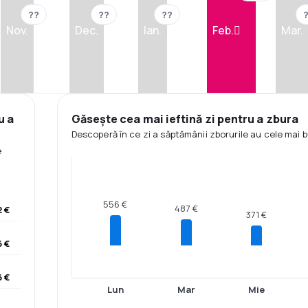
??
??
??
Nov.
Dec.
Ian.
Feb.
Mar.
u a
Găsește cea mai ieftină zi pentru a zbura
Descoperă în ce zi a săptămânii zborurile au cele mai b
e
556 €
487 €
 €
371 €
 €
6 €
Lun
Mar
Mie