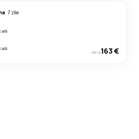
na
7 zile
cală
cală
163 €
de la