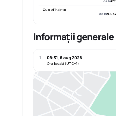
de la
69
Cu o zi înainte
de la
9.052
Informații generale
08:31, 6 aug 2026
Ora locală (UTC+1)