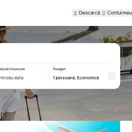
Descarcă
Contul meu
ata de întoarcere
Pasageri