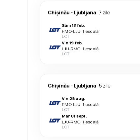
Chişinău
-
Ljubljana
7 zile
Sâm 13 feb.
RMO
-
LJU
·
1 escală
LOT
Vin 19 feb.
LJU
-
RMO
·
1 escală
LOT
Chişinău
-
Ljubljana
5 zile
Vin 28 aug.
RMO
-
LJU
·
1 escală
LOT
Mar 01 sept.
LJU
-
RMO
·
1 escală
LOT