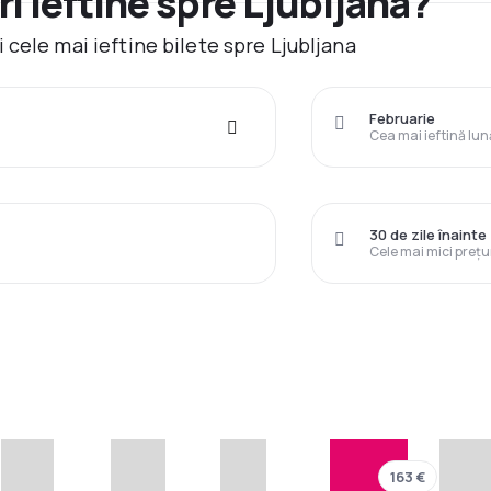
i ieftine spre Ljubljana?
cele mai ieftine bilete spre Ljubljana
Februarie
Cea mai ieftină lun
30 de zile înainte
Cele mai mici prețu
163 €