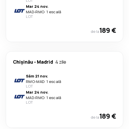
LOT
Mar 24 nov.
MAD
-
RMO
·
1 escală
LOT
189 €
de la
Chişinău
-
Madrid
4 zile
Sâm 21 nov.
RMO
-
MAD
·
1 escală
LOT
Mar 24 nov.
MAD
-
RMO
·
1 escală
LOT
189 €
de la