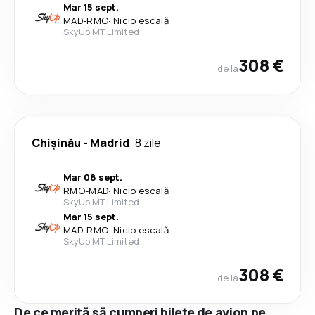
Mar 15 sept.
MAD
-
RMO
·
Nicio escală
SkyUp MT Limited
308 €
de la
Chişinău
-
Madrid
8 zile
Mar 08 sept.
RMO
-
MAD
·
Nicio escală
SkyUp MT Limited
Mar 15 sept.
MAD
-
RMO
·
Nicio escală
SkyUp MT Limited
308 €
de la
De ce merită să cumperi bilete de avion pe