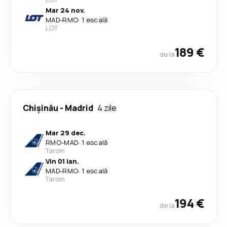
Mar 24 nov.
MAD
-
RMO
·
1 escală
LOT
189 €
de la
Chişinău
-
Madrid
4 zile
Mar 29 dec.
RMO
-
MAD
·
1 escală
Tarom
Vin 01 ian.
MAD
-
RMO
·
1 escală
Tarom
194 €
de la