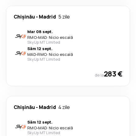
Chişinău
-
Madrid
5 zile
Mar 08 sept.
RMO
-
MAD
·
Nicio escală
SkyUp MT Limited
Sâm 12 sept.
MAD
-
RMO
·
Nicio escală
SkyUp MT Limited
283 €
de la
Chişinău
-
Madrid
4 zile
Sâm 12 sept.
RMO
-
MAD
·
Nicio escală
SkyUp MT Limited