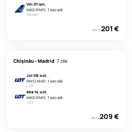
Vin 01 ian.
MAD
-
RMO
·
1 escală
Tarom
201 €
de la
Chişinău
-
Madrid
7 zile
Joi 08 oct.
RMO
-
MAD
·
1 escală
LOT
Mie 14 oct.
MAD
-
RMO
·
1 escală
LOT
209 €
de la