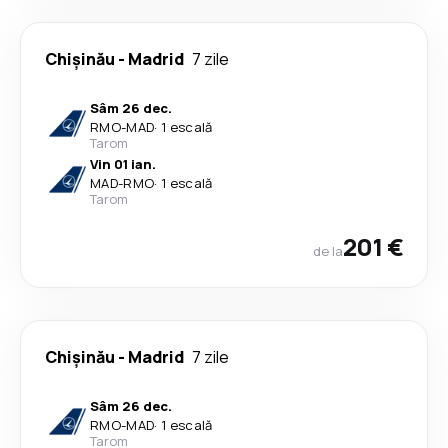
Chişinău
-
Madrid
7 zile
Sâm 26 dec.
RMO
-
MAD
·
1 escală
Tarom
Vin 01 ian.
MAD
-
RMO
·
1 escală
Tarom
201 €
de la
Chişinău
-
Madrid
7 zile
Sâm 26 dec.
RMO
-
MAD
·
1 escală
Tarom