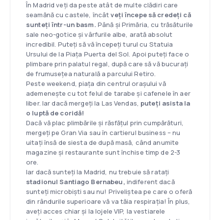
În Madrid veți da peste atât de multe clădiri care
seamănă cu castele, încât
veți începe să credeți că
sunteți într-un basm.
Până și Primăria, cu trăsăturile
sale neo-gotice și vârfurile albe, arată absolut
incredibil. Puteți să vă începeți turul cu Statuia
Ursului de la Piața Puerta del Sol. Apoi puteți face o
plimbare prin palatul regal, după care să vă bucurați
de frumusețea naturală a parcului Retiro.
Peste weekend, piața din centrul orașului vă
ademenește cu tot felul de tarabe și cafenele în aer
liber. Iar dacă mergeți la Las Vendas,
puteți asista la
o luptă de coridă!
Dacă vă plac plimbările și răsfățul prin cumpărături,
mergeți pe Gran Via sau în cartierul business – nu
uitați însă de siesta de după masă, când anumite
magazine și restaurante sunt închise timp de 2-3
ore.
Iar dacă sunteți la Madrid, nu trebuie să ratați
stadionul Santiago Bernabeu,
indiferent dacă
sunteți microbiști sau nu! Priveliștea pe care o oferă
din rândurile superioare vă va tăia respirația! În plus,
aveți acces chiar și la lojele VIP, la vestiarele