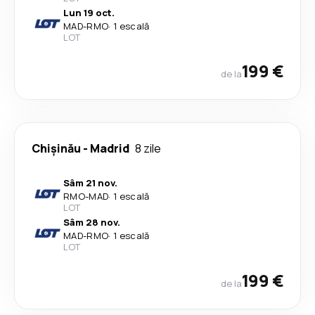
Lun 19 oct.
MAD
-
RMO
·
1 escală
LOT
199 €
de la
Chişinău
-
Madrid
8 zile
Sâm 21 nov.
RMO
-
MAD
·
1 escală
LOT
Sâm 28 nov.
MAD
-
RMO
·
1 escală
LOT
199 €
de la