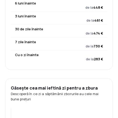
6 luni înainte
de la
448 €
3 luni înainte
de la
461 €
30 de zile înainte
de la
474 €
7 zile înainte
de la
730 €
Cu o zi înainte
de la
283 €
Găsește cea mai ieftină zi pentru a zbura
Descoperă în ce zi a săptămânii zborurile au cele mai
bune prețuri