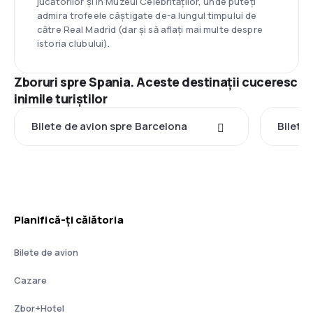
jucătorilor și în Muzeul Celebrităților, unde puteți
admira trofeele câștigate de-a lungul timpului de
către Real Madrid (dar și să aflați mai multe despre
istoria clubului).
Zboruri spre Spania. Aceste destinații cuceresc
inimile turiștilor
Bilete de avion spre Barcelona
Bilete 
Planifică-ți călătoria
Bilete de avion
Cazare
Zbor+Hotel