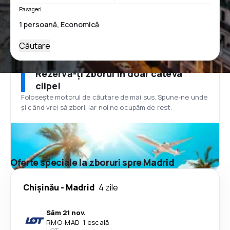
Pasageri
Căutare
Rezervă-ți zborul în doar câteva
clipe!
Folosește motorul de căutare de mai sus. Spune-ne unde
și când vrei să zbori, iar noi ne ocupăm de rest.
Oferte speciale la zboruri spre Madrid
Chişinău
-
Madrid
4 zile
Sâm 21 nov.
RMO
-
MAD
·
1 escală