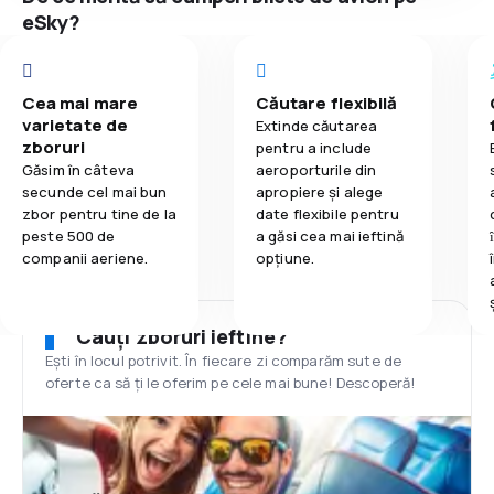
eSky?
Cea mai mare
Căutare flexibilă
varietate de
Extinde căutarea
zboruri
pentru a include
Găsim în câteva
aeroporturile din
secunde cel mai bun
apropiere și alege
zbor pentru tine de la
date flexibile pentru
peste 500 de
a găsi cea mai ieftină
companii aeriene.
opțiune.
Cauți zboruri ieftine?
Ești în locul potrivit. În fiecare zi comparăm sute de
oferte ca să ți le oferim pe cele mai bune! Descoperă!