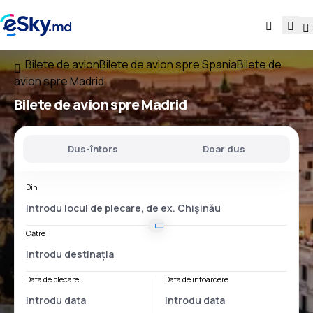
Bilete de avion
Bilete de avion spre Spania
Bilete de
avion spre Madrid
Bilete de avion spre Madrid
Dus-întors
Doar dus
Din
Către
Data de plecare
Data de întoarcere