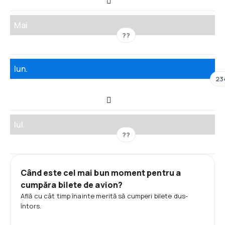
Mai
??
Iun.
23
Iul.
??
Când este cel mai bun moment pentru a
cumpăra bilete de avion?
Află cu cât timp înainte merită să cumperi bilete dus-
întors.