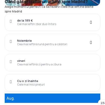
Când găsești zboruri ieftine spre Madrid?
Alege momentul perfect ca să rezervi cele mai ieftine bilete
spre Madrid
de la 189 €
Cel mai ieftin zbor dus-întors
Noiembrie
Cea mai ieftină lună pentru a călători
vineri
Cea mai ieftină zi pentru a zbura
Cu o zi înainte
Cele mai mici prețuri
Aug.
23