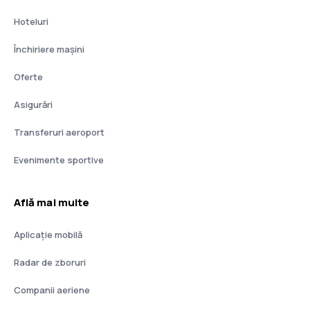
Hoteluri
Închiriere mașini
Oferte
Asigurări
Transferuri aeroport
Evenimente sportive
Află mai multe
Aplicație mobilă
Radar de zboruri
Companii aeriene