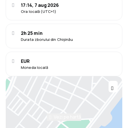
17:14, 7 aug 2026
Ora locală (UTC+1)
2h 25 min
Durata zborului din Chișinău
EUR
Moneda locală
Vezi pe hartă