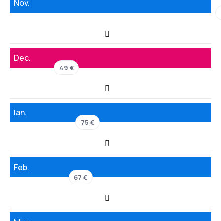
Nov.
Dec.
49 €
Ian.
75 €
Feb.
67 €