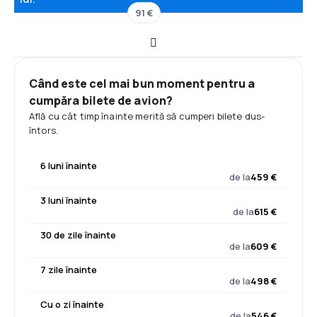
91 €
Când este cel mai bun moment pentru a
cumpăra bilete de avion?
Află cu cât timp înainte merită să cumperi bilete dus-
întors.
6 luni înainte
de la
459 €
3 luni înainte
de la
615 €
30 de zile înainte
de la
609 €
7 zile înainte
de la
498 €
Cu o zi înainte
de la
546 €