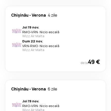
Chişinău
-
Verona
4 zile
Joi 19 nov.
RMO
-
VRN
·
Nicio escală
Wizz Air Malta
Dum 22 nov.
VRN
-
RMO
·
Nicio escală
Wizz Air Malta
49 €
de la
Chişinău
-
Verona
6 zile
Joi 19 nov.
RMO
-
VRN
·
Nicio escală
Wizz Air Malta