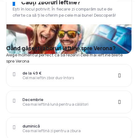
Cauți zboruri ieftine?
Ești în locul potrivit. În fiecare zi comparăm sute de
oferte ca să ți le oferim pe cele mai bune! Descoperă!
Când găsești zboruri ieftine spre Verona?
Alege momentul perfect ca să rezervi cele mai ieftine bilete
spre Verona
de la 49 €
Cel mai ieftin zbor dus-întors
Decembrie
Cea mai ieftină lună pentru a călători
duminică
Cea mai ieftină zi pentru a zbura