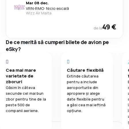
Mar 08 dec.
VRN
-
RMO
·
Nicio escală
Wizz Air Malta
49 €
de la
De ce merită să cumperi bilete de avion pe
eSky?
Cea mai mare
Căutare flexibilă
varietate de
Extinde căutarea
zboruri
pentru a include
Găsim în câteva
aeroporturile din
secunde cel mai bun
apropiere și alege
zbor pentru tine de la
date flexibile pentru
peste 500 de
a găsi cea mai ieftină
companii aeriene.
opțiune.