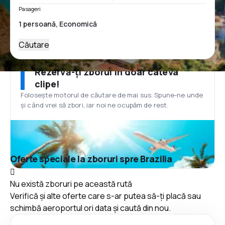
Pasageri
Căutare
Rezervă-ți zborul în doar câteva
clipe!
Folosește motorul de căutare de mai sus. Spune-ne unde
și când vrei să zbori, iar noi ne ocupăm de rest.
Oferte speciale la zboruri spre Brazilia
Nu există zboruri pe această rută
Verifică și alte oferte care s-ar putea să-ți placă sau
schimbă aeroportul ori data și caută din nou.