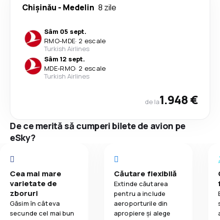
Chişinău
-
Medelin
8 zile
Sâm 05 sept.
RMO
-
MDE
·
2 escale
Turkish Airlines
Sâm 12 sept.
MDE
-
RMO
·
2 escale
Turkish Airlines
1.948 €
de la
De ce merită să cumperi bilete de avion pe
eSky?
Cea mai mare
Căutare flexibilă
varietate de
Extinde căutarea
zboruri
pentru a include
Găsim în câteva
aeroporturile din
secunde cel mai bun
apropiere și alege