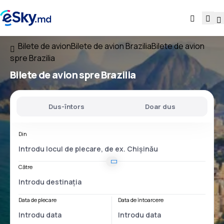
Bilete de avion
Bilete de avion Brazilia
Bilete de avion
spre Brazilia
Bilete de avion
spre Brazilia
Dus-întors
Doar dus
Din
Către
Data de plecare
Data de întoarcere