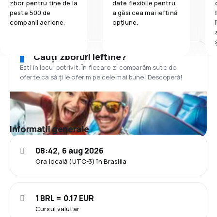
zbor pentru tine de la
date flexibile pentru
peste 500 de
a găsi cea mai ieftină
companii aeriene.
opțiune.
Cauți zboruri ieftine?
Ești în locul potrivit. În fiecare zi comparăm sute de
oferte ca să ți le oferim pe cele mai bune! Descoperă!
Informații generale
08:42, 6 aug 2026
Ora locală (UTC-3) în Brasilia
1 BRL = 0.17 EUR
Cursul valutar