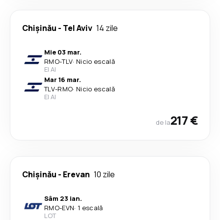
Chişinău
-
Tel Aviv
14 zile
Mie 03 mar.
RMO
-
TLV
·
Nicio escală
El Al
Mar 16 mar.
TLV
-
RMO
·
Nicio escală
El Al
217 €
de la
Chişinău
-
Erevan
10 zile
Sâm 23 ian.
RMO
-
EVN
·
1 escală
LOT