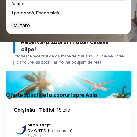
Pasageri
Căutare
Rezervă-ți zborul în doar câteva
clipe!
Folosește motorul de căutare de mai sus. Spune-ne unde
și când vrei să zbori, iar noi ne ocupăm de rest.
Oferte speciale la zboruri spre Asia
Chişinău
-
Tbilisi
16 zile
Mie 30 sept.
RMO
-
TBS
·
Nicio escală
FlyOne