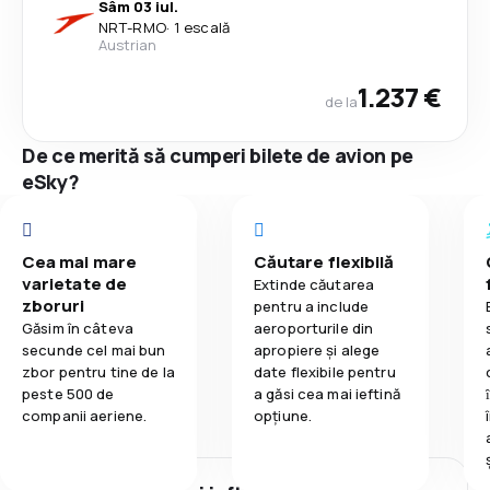
Sâm 03 iul.
NRT
-
RMO
·
1 escală
Austrian
1.237 €
de la
De ce merită să cumperi bilete de avion pe
eSky?
Cea mai mare
Căutare flexibilă
varietate de
Extinde căutarea
zboruri
pentru a include
Găsim în câteva
aeroporturile din
secunde cel mai bun
apropiere și alege
zbor pentru tine de la
date flexibile pentru
peste 500 de
a găsi cea mai ieftină
companii aeriene.
opțiune.