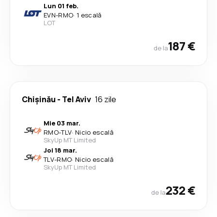
Lun 01 feb.
EVN
-
RMO
·
1 escală
LOT
187 €
de la
Chişinău
-
Tel Aviv
16 zile
Mie 03 mar.
RMO
-
TLV
·
Nicio escală
SkyUp MT Limited
Joi 18 mar.
TLV
-
RMO
·
Nicio escală
SkyUp MT Limited
232 €
de la