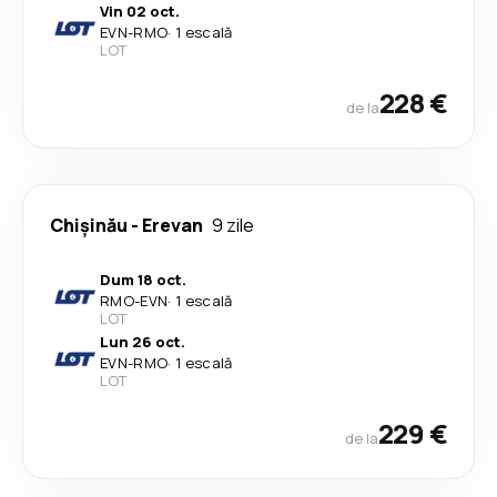
Vin 02 oct.
EVN
-
RMO
·
1 escală
LOT
228 €
de la
Chişinău
-
Erevan
9 zile
Dum 18 oct.
RMO
-
EVN
·
1 escală
LOT
Lun 26 oct.
EVN
-
RMO
·
1 escală
LOT
229 €
de la