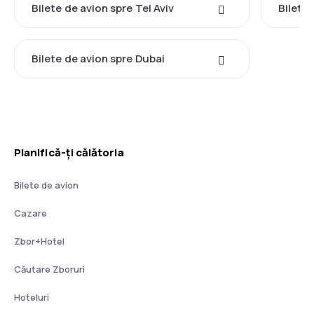
Bilete de avion spre Tel Aviv
Bilete 
Bilete de avion spre Dubai
Planifică-ți călătoria
Bilete de avion
Cazare
Zbor+Hotel
Căutare Zboruri
Hoteluri