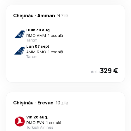
Chişinău
-
Amman
9 zile
Dum 30 aug.
RMO
-
AMM
·
1 escală
Tarom
Lun 07 sept.
AMM
-
RMO
·
1 escală
Tarom
329 €
de la
Chişinău
-
Erevan
10 zile
Vin 28 aug.
RMO
-
EVN
·
1 escală
Turkish Airlines