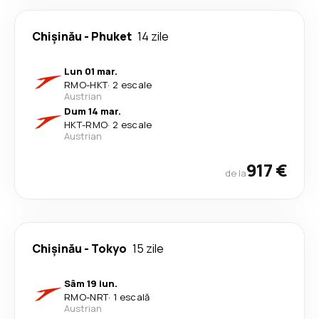
Chişinău
-
Phuket
14 zile
Lun 01 mar.
RMO
-
HKT
·
2 escale
Austrian
Dum 14 mar.
HKT
-
RMO
·
2 escale
Austrian
917 €
de la
Chişinău
-
Tokyo
15 zile
Sâm 19 iun.
RMO
-
NRT
·
1 escală
Austrian