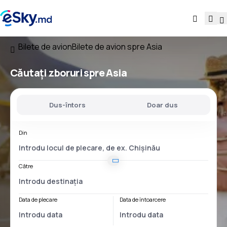
Bilete de avion
Bilete de avion spre Asia
Căutați zboruri spre Asia
Dus-întors
Doar dus
Din
Către
Data de plecare
Data de întoarcere