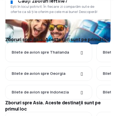
Cauți zboruri ieftine?
Ești în locul potrivit. În fiecare zi comparăm sute de
oferte ca să ți le oferim pe cele mai bune! Descoperă!
Zboruri spre Asia. Aceste țări sunt pe primul loc
Bilete de avion spre Thailanda
Bilete 
Bilete de avion spre Georgia
Bilete
Bilete de avion spre Indonezia
Bilete 
Zboruri spre Asia. Aceste destinații sunt pe
primul loc