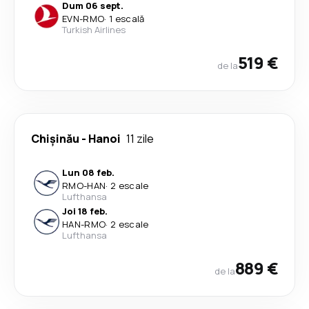
Dum 06 sept.
EVN
-
RMO
·
1 escală
Turkish Airlines
519 €
de la
Chişinău
-
Hanoi
11 zile
Lun 08 feb.
RMO
-
HAN
·
2 escale
Lufthansa
Joi 18 feb.
HAN
-
RMO
·
2 escale
Lufthansa
889 €
de la