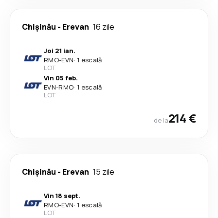
Chişinău
-
Erevan
16 zile
Joi 21 ian.
RMO
-
EVN
·
1 escală
LOT
Vin 05 feb.
EVN
-
RMO
·
1 escală
LOT
214 €
de la
Chişinău
-
Erevan
15 zile
Vin 18 sept.
RMO
-
EVN
·
1 escală
LOT