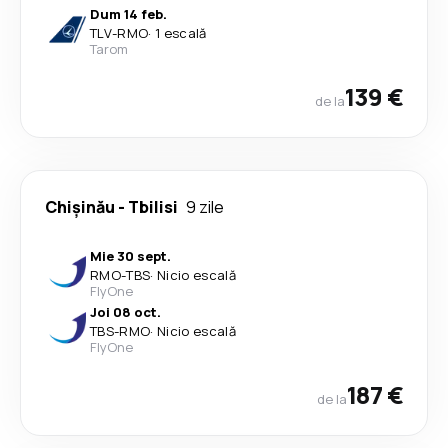
Dum 14 feb.
TLV
-
RMO
·
1 escală
Tarom
139 €
de la
Chişinău
-
Tbilisi
9 zile
Mie 30 sept.
RMO
-
TBS
·
Nicio escală
FlyOne
Joi 08 oct.
TBS
-
RMO
·
Nicio escală
FlyOne
187 €
de la