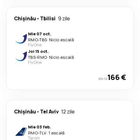
Chişinău
-
Tbilisi
9 zile
Mie 07 oct.
RMO
-
TBS
·
Nicio escală
FlyOne
Joi 15 oct.
TBS
-
RMO
·
Nicio escală
FlyOne
166 €
de la
Chişinău
-
Tel Aviv
12 zile
Mie 03 feb.
RMO
-
TLV
·
1 escală
Tarom