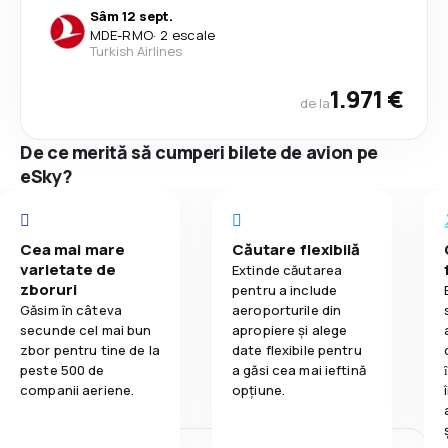
Sâm 12 sept.
MDE
-
RMO
·
2 escale
Turkish Airlines
1.971 €
de la
De ce merită să cumperi bilete de avion pe
eSky?
Cea mai mare
Căutare flexibilă
varietate de
Extinde căutarea
zboruri
pentru a include
Găsim în câteva
aeroporturile din
secunde cel mai bun
apropiere și alege
zbor pentru tine de la
date flexibile pentru
peste 500 de
a găsi cea mai ieftină
companii aeriene.
opțiune.