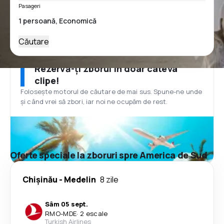
Pasageri
Căutare
Rezervă-ți zborul în doar câteva
clipe!
Folosește motorul de căutare de mai sus. Spune-ne unde
și când vrei să zbori, iar noi ne ocupăm de rest.
Oferte speciale la zboruri spre America de Sud
Chişinău
-
Medelin
8 zile
Sâm 05 sept.
RMO
-
MDE
·
2 escale
Turkish Airlines