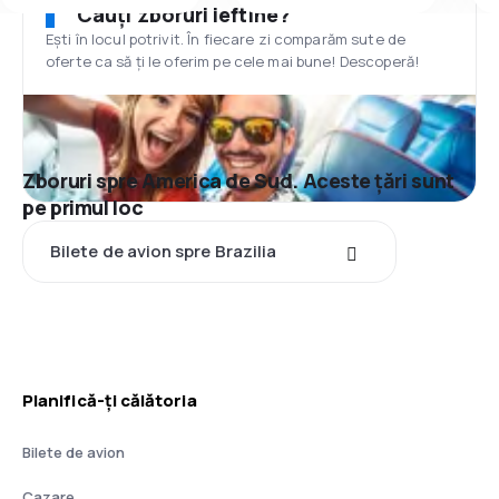
Cauți zboruri ieftine?
Ești în locul potrivit. În fiecare zi comparăm sute de
oferte ca să ți le oferim pe cele mai bune! Descoperă!
Zboruri spre America de Sud. Aceste țări sunt
pe primul loc
Bilete de avion spre Brazilia
Planifică-ți călătoria
Bilete de avion
Cazare