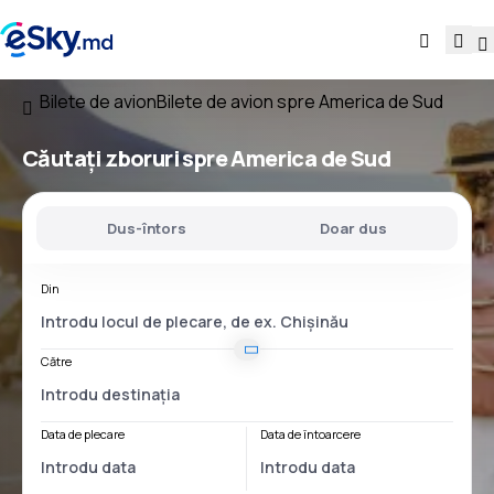
Bilete de avion
Bilete de avion spre America de Sud
Căutați zboruri spre America de Sud
Dus-întors
Doar dus
Din
Către
Data de plecare
Data de întoarcere