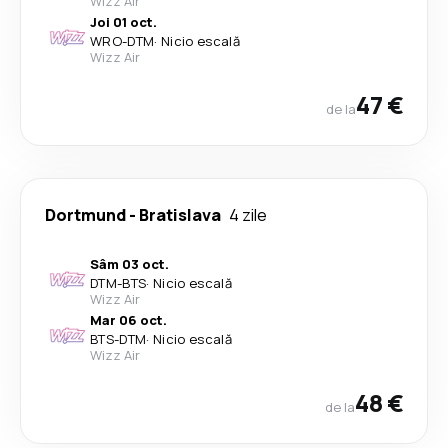
Wizz Air
Joi 01 oct.
WRO
-
DTM
·
Nicio escală
Wizz Air
47 €
de la
Dortmund
-
Bratislava
4 zile
Sâm 03 oct.
DTM
-
BTS
·
Nicio escală
Wizz Air
Mar 06 oct.
BTS
-
DTM
·
Nicio escală
Wizz Air
48 €
de la