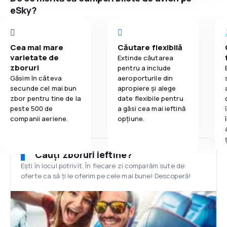
eSky?
Cea mai mare
Căutare flexibilă
varietate de
Extinde căutarea
zboruri
pentru a include
Găsim în câteva
aeroporturile din
secunde cel mai bun
apropiere și alege
zbor pentru tine de la
date flexibile pentru
peste 500 de
a găsi cea mai ieftină
companii aeriene.
opțiune.
Cauți zboruri ieftine?
Ești în locul potrivit. În fiecare zi comparăm sute de
oferte ca să ți le oferim pe cele mai bune! Descoperă!