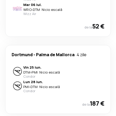
Mar 06 iul.
WRO
-
DTM
·
Nicio escală
Wizz Air
52 €
de la
Dortmund
-
Palma de Mallorca
4 zile
Vin 25 iun.
DTM
-
PMI
·
Nicio escală
Condor
Lun 28 iun.
PMI
-
DTM
·
Nicio escală
Condor
187 €
de la