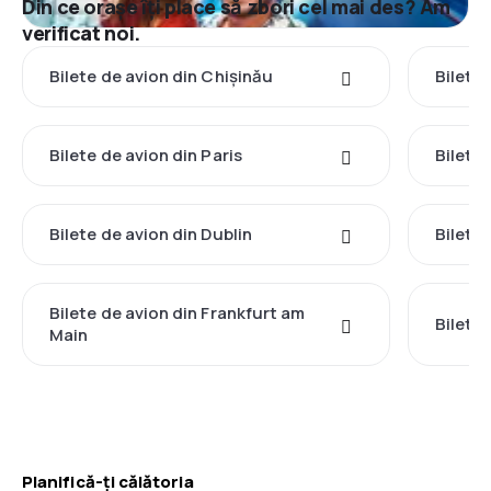
Din ce orașe îți place să zbori cel mai des? Am
verificat noi.
Bilete de avion din Chișinău
Bilete 
Bilete de avion din Paris
Bilete 
Bilete de avion din Dublin
Bilete
Bilete de avion din Frankfurt am
Bilete
Main
Planifică-ți călătoria