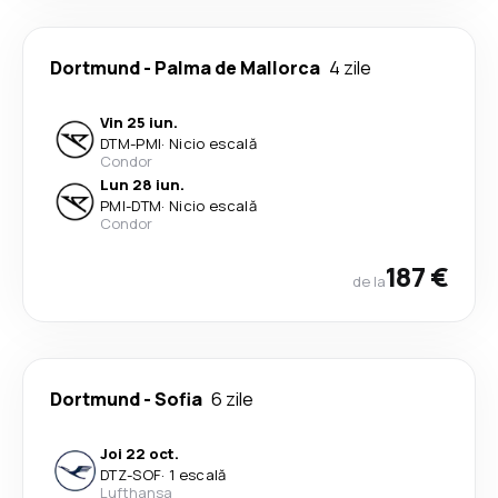
Dortmund
-
Palma de Mallorca
4 zile
Vin 25 iun.
DTM
-
PMI
·
Nicio escală
Condor
Lun 28 iun.
PMI
-
DTM
·
Nicio escală
Condor
187 €
de la
Dortmund
-
Sofia
6 zile
Joi 22 oct.
DTZ
-
SOF
·
1 escală
Lufthansa