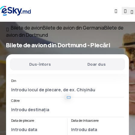
Bilete de avion
Bilete de avion din Germania
Bilete de
avion din Dortmund
Bilete de avion
din Dortmund
- Plecări
Dus-întors
Doar dus
Din
Către
Data de plecare
Data de întoarcere