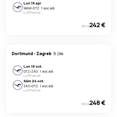
Lun 19 apr.
WAW
-
DTZ
·
1 escală
Lufthansa
242 €
de la
Dortmund
-
Zagreb
6 zile
Lun 19 oct.
DTZ
-
ZAG
·
1 escală
Lufthansa
Sâm 24 oct.
ZAG
-
DTZ
·
1 escală
Lufthansa
248 €
de la