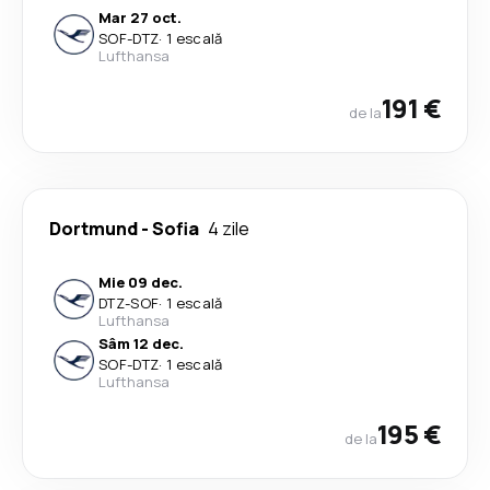
Mar 27 oct.
SOF
-
DTZ
·
1 escală
Lufthansa
191 €
de la
Dortmund
-
Sofia
4 zile
Mie 09 dec.
DTZ
-
SOF
·
1 escală
Lufthansa
Sâm 12 dec.
SOF
-
DTZ
·
1 escală
Lufthansa
195 €
de la