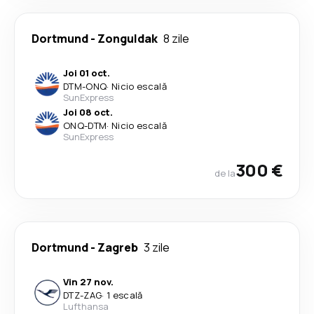
Dortmund
-
Zonguldak
8 zile
Joi 01 oct.
DTM
-
ONQ
·
Nicio escală
SunExpress
Joi 08 oct.
ONQ
-
DTM
·
Nicio escală
SunExpress
300 €
de la
Dortmund
-
Zagreb
3 zile
Vin 27 nov.
DTZ
-
ZAG
·
1 escală
Lufthansa