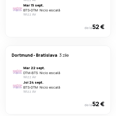
Mar 15 sept.
BTS
-
DTM
·
Nicio escală
Wizz Air
52 €
de la
Dortmund
-
Bratislava
3 zile
Mar 22 sept.
DTM
-
BTS
·
Nicio escală
Wizz Air
Joi 24 sept.
BTS
-
DTM
·
Nicio escală
Wizz Air
52 €
de la