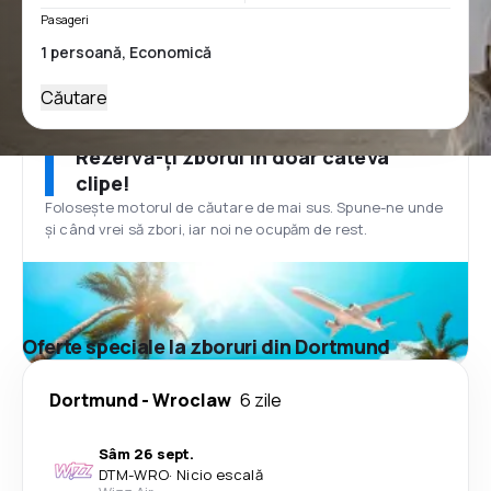
Pasageri
Căutare
Rezervă-ți zborul în doar câteva
clipe!
Folosește motorul de căutare de mai sus. Spune-ne unde
și când vrei să zbori, iar noi ne ocupăm de rest.
Oferte speciale la zboruri din Dortmund
Dortmund
-
Wroclaw
6 zile
Sâm 26 sept.
DTM
-
WRO
·
Nicio escală