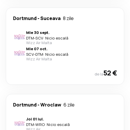
Dortmund
-
Suceava
8 zile
Mie 30 sept.
DTM
-
SCV
·
Nicio escală
Wizz Air Malta
Mie 07 oct.
SCV
-
DTM
·
Nicio escală
Wizz Air Malta
52 €
de la
Dortmund
-
Wroclaw
6 zile
Joi 01 iul.
DTM
-
WRO
·
Nicio escală
Wizz Air