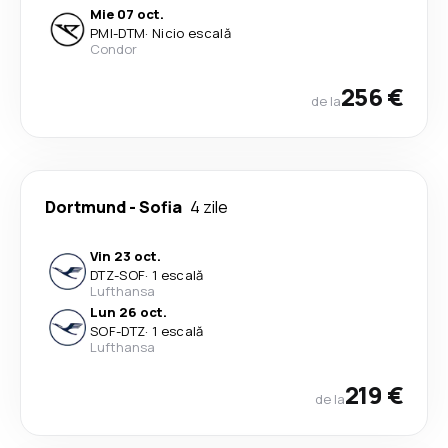
Mie 07 oct.
PMI
-
DTM
·
Nicio escală
Condor
256 €
de la
Dortmund
-
Sofia
4 zile
Vin 23 oct.
DTZ
-
SOF
·
1 escală
Lufthansa
Lun 26 oct.
SOF
-
DTZ
·
1 escală
Lufthansa
219 €
de la