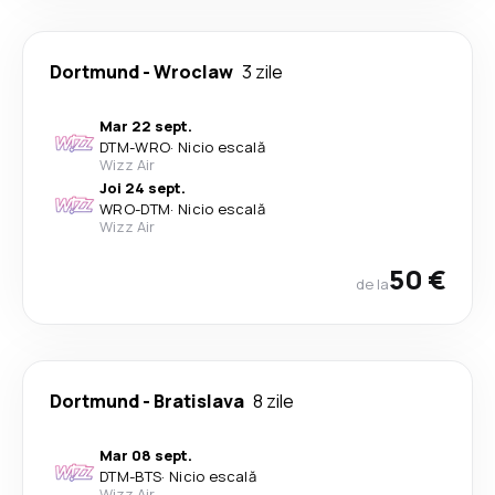
Dortmund
-
Wroclaw
3 zile
Mar 22 sept.
DTM
-
WRO
·
Nicio escală
Wizz Air
Joi 24 sept.
WRO
-
DTM
·
Nicio escală
Wizz Air
50 €
de la
Dortmund
-
Bratislava
8 zile
Mar 08 sept.
DTM
-
BTS
·
Nicio escală
Wizz Air