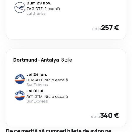
Dum 29 nov.
ZAG
-
DTZ
·
1 escală
Lufthansa
257 €
de la
Dortmund
-
Antalya
8 zile
Joi 24 iun.
DTM
-
AYT
·
Nicio escală
SunExpress
Joi 01 iul.
AYT
-
DTM
·
Nicio escală
SunExpress
340 €
de la
De ce merită să cumperi bilete de avion pe