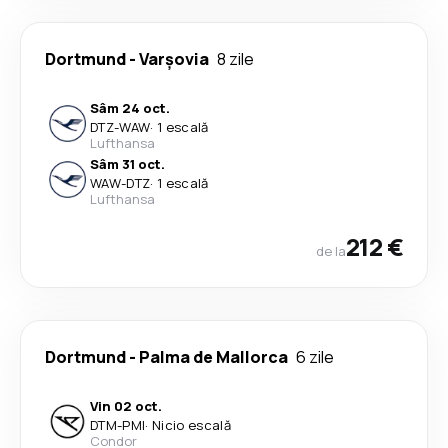
Dortmund
-
Varşovia
8 zile
Sâm 24 oct.
DTZ
-
WAW
·
1 escală
Lufthansa
Sâm 31 oct.
WAW
-
DTZ
·
1 escală
Lufthansa
212 €
de la
Dortmund
-
Palma de Mallorca
6 zile
Vin 02 oct.
DTM
-
PMI
·
Nicio escală
Condor