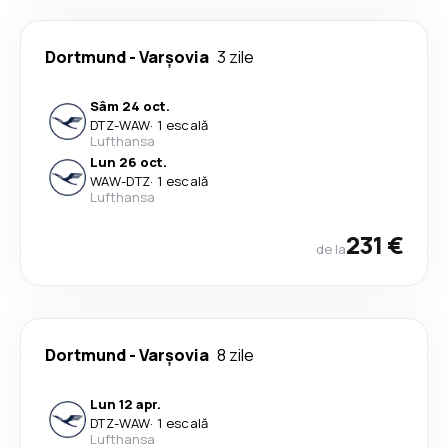
Dortmund
-
Varşovia
3 zile
Sâm 24 oct.
DTZ
-
WAW
·
1 escală
Lufthansa
Lun 26 oct.
WAW
-
DTZ
·
1 escală
Lufthansa
231 €
de la
Dortmund
-
Varşovia
8 zile
Lun 12 apr.
DTZ
-
WAW
·
1 escală
Lufthansa