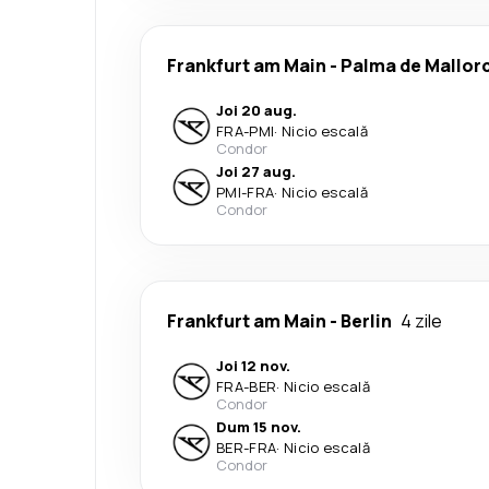
Frankfurt am Main
-
Palma de Mallor
Joi 20 aug.
FRA
-
PMI
·
Nicio escală
Condor
Joi 27 aug.
PMI
-
FRA
·
Nicio escală
Condor
Frankfurt am Main
-
Berlin
4 zile
Joi 12 nov.
FRA
-
BER
·
Nicio escală
Condor
Dum 15 nov.
BER
-
FRA
·
Nicio escală
Condor