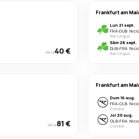
Frankfurt am Mai
Lun 21 sept.
FRA
-
DUB
·
Nici
Aer Lingus
Sâm 26 sept.
40 €
DUB
-
FRA
·
Nici
de la
Aer Lingus
Frankfurt am Mai
Dum 16 aug.
FRA
-
OLB
·
Nici
Condor
Joi 20 aug.
81 €
OLB
-
FRA
·
Nici
de la
Condor