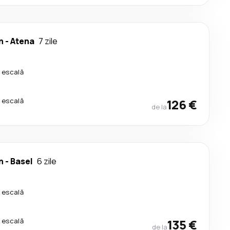
n
-
Atena
7 zile
 escală
 escală
126 €
de la
n
-
Basel
6 zile
 escală
 escală
135 €
de la