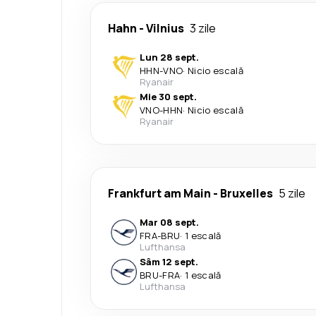
Hahn
-
Vilnius
3 zile
Lun 28 sept.
HHN
-
VNO
·
Nicio escală
Ryanair
Mie 30 sept.
VNO
-
HHN
·
Nicio escală
Ryanair
Frankfurt am Main
-
Bruxelles
5 zile
Mar 08 sept.
FRA
-
BRU
·
1 escală
Lufthansa
Sâm 12 sept.
BRU
-
FRA
·
1 escală
Lufthansa