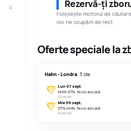
Rezervă-ți zboru
Servicii
clienți
Folosește motorul de căutare 
noi ne ocupăm de rest.
Oferte speciale la 
Hahn
-
Londra
3 zile
Lun 07 sept.
HHN
-
STN
·
Nicio escală
Ryanair
Mie 09 sept.
STN
-
HHN
·
Nicio escală
Ryanair