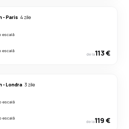
n
-
Paris
4 zile
o escală
o escală
113 €
de la
n
-
Londra
3 zile
o escală
o escală
119 €
de la