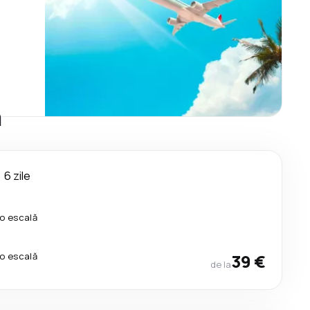
n
6 zile
io escală
io escală
39 €
de la