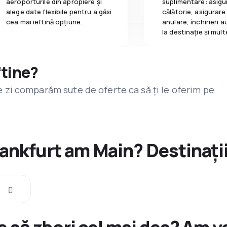
aeroporturile din apropiere și
suplimentare: asigu
alege date flexibile pentru a găsi
călătorie, asigurare
cea mai ieftină opțiune.
anulare, închirieri a
la destinaţie și mult
ftine?
are zi comparăm sute de oferte ca să ți le oferim pe
rankfurt am Main? Destinații