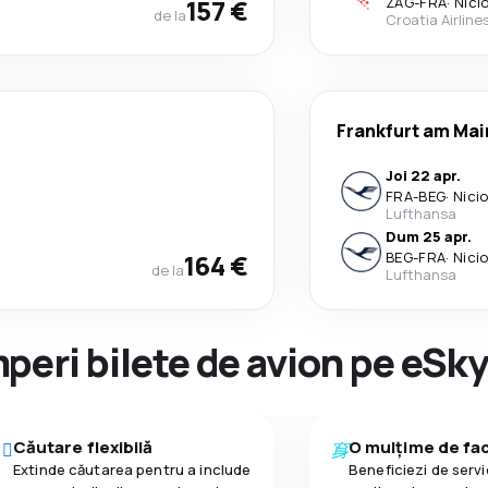
157 €
ZAG
-
FRA
·
Nici
de la
Croatia Airline
Frankfurt am Mai
Joi 22 apr.
FRA
-
BEG
·
Nici
Lufthansa
Dum 25 apr.
164 €
BEG
-
FRA
·
Nici
de la
Lufthansa
peri bilete de avion pe eSk
Căutare flexibilă
O mulțime de faci
Extinde căutarea pentru a include
Beneficiezi de servic