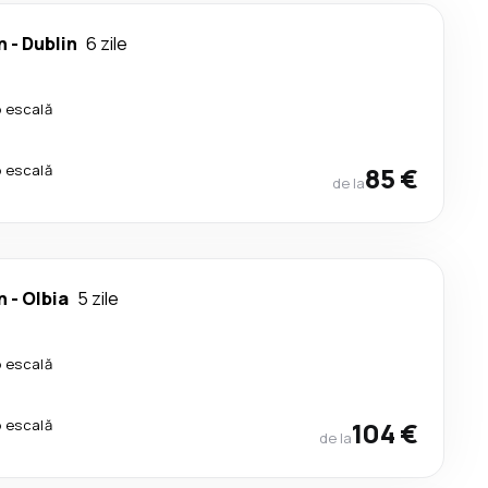
n
-
Dublin
6 zile
o escală
o escală
85 €
de la
n
-
Olbia
5 zile
o escală
o escală
104 €
de la