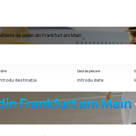
a
Bilete de avion din Frankfurt am Main
ătre
Data de plecare
D
din Frankfurt am Main