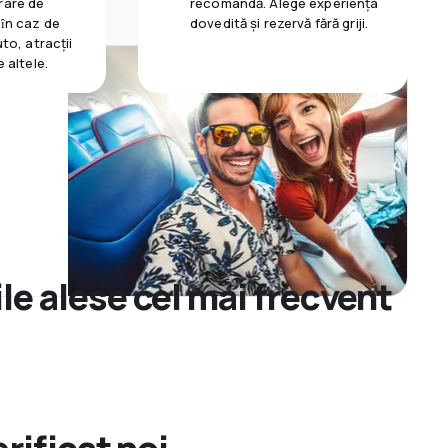
rare de
recomandă. Alege experiența
 ȋn caz de
dovedită și rezervă fără griji.
uto, atracții
e altele.
le alese cel mai frecvent