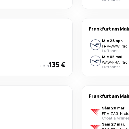
Frankfurt am Mai
Mie 28 apr.
FRA
-
WAW
·
Nic
Lufthansa
Mie 05 mai
135 €
WAW
-
FRA
·
Nic
de la
Lufthansa
Frankfurt am Mai
Sâm 20 mar.
FRA
-
ZAG
·
Nici
Croatia Airline
Sâm 27 mar.