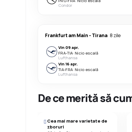
PRG
-
FRA
·
Nicio escală
Condor
Frankfurt am Main
-
Tirana
8 zile
Vin 09 apr.
FRA
-
TIA
·
Nicio escală
Lufthansa
Vin 16 apr.
TIA
-
FRA
·
Nicio escală
Lufthansa
De ce merită să cum
Cea mai mare varietate de
zboruri