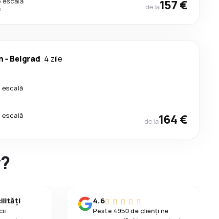
o escală
157 €
de la
s
n
-
Belgrad
4 zile
o escală
o escală
164 €
de la
y?
lități
4.6
ii
Peste 4950 de clienți ne