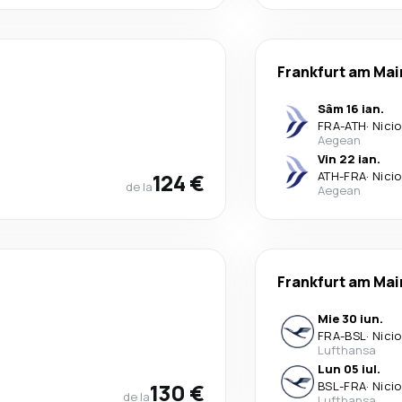
Frankfurt am Mai
Sâm 16 ian.
FRA
-
ATH
·
Nicio
Aegean
Vin 22 ian.
124 €
ATH
-
FRA
·
Nicio
de la
Aegean
Frankfurt am Mai
Mie 30 iun.
FRA
-
BSL
·
Nicio
Lufthansa
Lun 05 iul.
130 €
BSL
-
FRA
·
Nicio
de la
Lufthansa