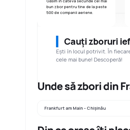
Găsim în câteva secunde cel mai
bun zbor pentru tine de la peste
500 de companii aeriene.
Cauți zboruri ie
Ești în locul potrivit. În fiec
cele mai bune! Descoperă!
Unde să zbori din F
Frankfurt am Main - Chişinău