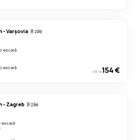
n
-
Varşovia
8 zile
io escală
io escală
154 €
de la
n
-
Zagreb
8 zile
o escală
s