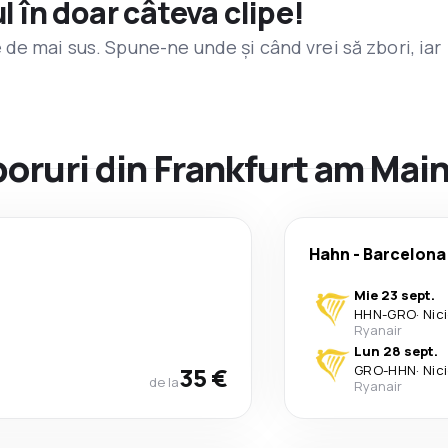
l în doar câteva clipe!
de mai sus. Spune-ne unde și când vrei să zbori, iar
zboruri din Frankfurt am Mai
Hahn
-
Barcelona
Mie 23 sept.
HHN
-
GRO
·
Nic
Ryanair
Lun 28 sept.
35 €
GRO
-
HHN
·
Nic
de la
Ryanair