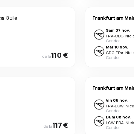
ca
8 zile
Frankfurt am Mai
Sâm 07 nov.
FRA
-
CDG
·
Nici
Condor
Mar 10 nov.
110 €
CDG
-
FRA
·
Nici
de la
Condor
Frankfurt am Mai
Vin 06 nov.
FRA
-
LGW
·
Nici
Condor
Dum 08 nov.
117 €
LGW
-
FRA
·
Nici
de la
Condor