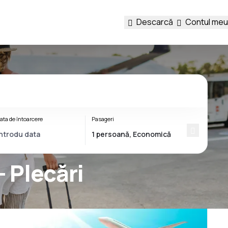
Descarcă
Contul meu
ata de întoarcere
Pasageri
- Plecări