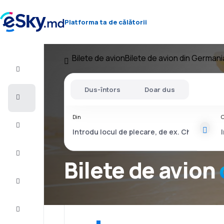
Platforma ta de călătorii
Bilete de avion
Bilete de avion din Germani
Zbor+Hotel
Dus-întors
Doar dus
Bilete
de
avion
Din
C
Cazare
Oferte
Bilete de avion
Finalizează
călătoria
Inspiraţie şi
recomandări