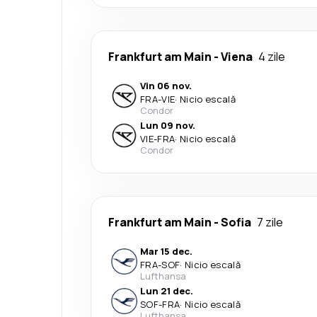
Frankfurt am Main
-
Viena
4 zile
Vin 06 nov.
FRA
-
VIE
·
Nicio escală
Condor
Lun 09 nov.
VIE
-
FRA
·
Nicio escală
Condor
Frankfurt am Main
-
Sofia
7 zile
Mar 15 dec.
FRA
-
SOF
·
Nicio escală
Lufthansa
Lun 21 dec.
SOF
-
FRA
·
Nicio escală
Lufthansa