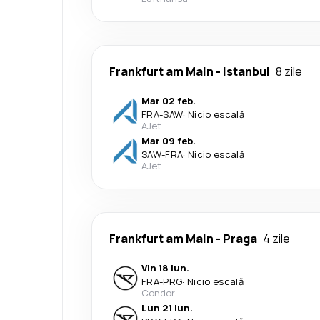
Frankfurt am Main
-
Istanbul
8 zile
Mar 02 feb.
FRA
-
SAW
·
Nicio escală
AJet
Mar 09 feb.
SAW
-
FRA
·
Nicio escală
AJet
Frankfurt am Main
-
Praga
4 zile
Vin 18 iun.
FRA
-
PRG
·
Nicio escală
Condor
Lun 21 iun.