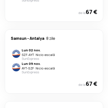
SunExpress
67 €
de la
Samsun
-
Antalya
8 zile
Lun 02 nov.
SZF
-
AYT
·
Nicio escală
SunExpress
Lun 09 nov.
AYT
-
SZF
·
Nicio escală
SunExpress
67 €
de la