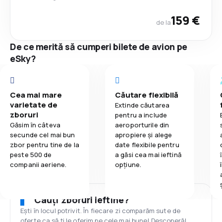
159 €
de la
De ce merită să cumperi bilete de avion pe
eSky?
Cea mai mare
Căutare flexibilă
varietate de
Extinde căutarea
zboruri
pentru a include
Găsim în câteva
aeroporturile din
secunde cel mai bun
apropiere și alege
zbor pentru tine de la
date flexibile pentru
peste 500 de
a găsi cea mai ieftină
companii aeriene.
opțiune.
Cauți zboruri ieftine?
Ești în locul potrivit. În fiecare zi comparăm sute de
oferte ca să ți le oferim pe cele mai bune! Descoperă!