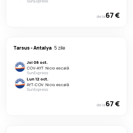
SunExpress
67 €
de la
Tarsus
-
Antalya
5 zile
Joi 08 oct.
COV
-
AYT
·
Nicio escală
SunExpress
Lun 12 oct.
AYT
-
COV
·
Nicio escală
SunExpress
67 €
de la