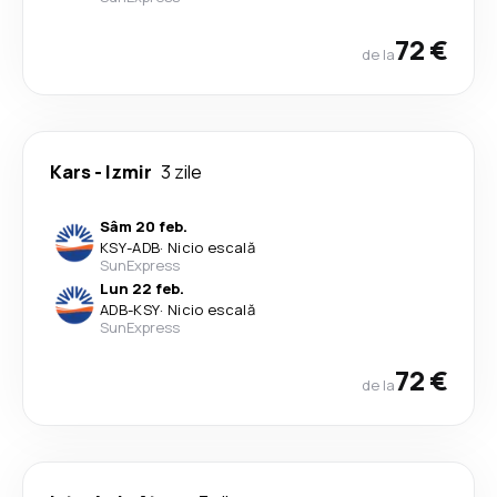
72 €
de la
Kars
-
Izmir
3 zile
Sâm 20 feb.
KSY
-
ADB
·
Nicio escală
SunExpress
Lun 22 feb.
ADB
-
KSY
·
Nicio escală
SunExpress
72 €
de la