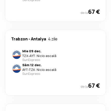
67 €
de la
Trabzon
-
Antalya
4 zile
Mie 09 dec.
TZX
-
AYT
·
Nicio escală
SunExpress
Sâm 12 dec.
AYT
-
TZX
·
Nicio escală
SunExpress
67 €
de la