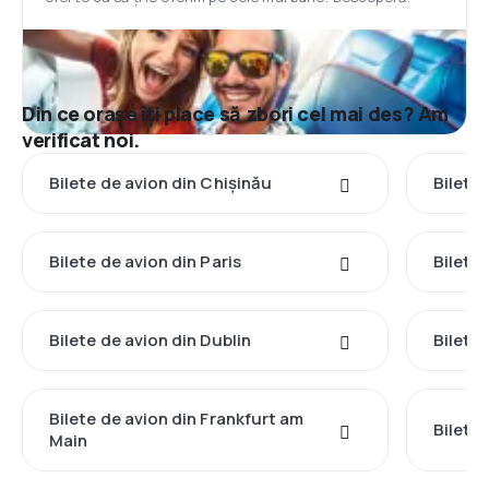
Din ce orașe îți place să zbori cel mai des? Am
verificat noi.
Bilete de avion din Chișinău
Bilete 
Bilete de avion din Paris
Bilete 
Bilete de avion din Dublin
Bilete
Bilete de avion din Frankfurt am
Bilete
Main