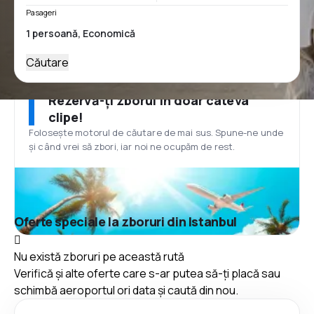
Pasageri
Căutare
Rezervă-ți zborul în doar câteva
clipe!
Folosește motorul de căutare de mai sus. Spune-ne unde
și când vrei să zbori, iar noi ne ocupăm de rest.
Oferte speciale la zboruri din Istanbul
Nu există zboruri pe această rută
Verifică și alte oferte care s-ar putea să-ți placă sau
schimbă aeroportul ori data și caută din nou.