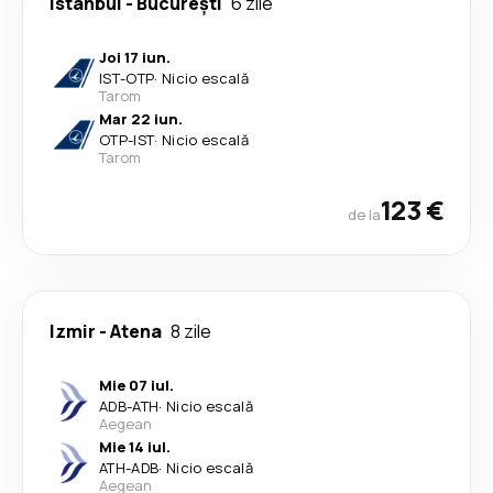
Istanbul
-
București
6 zile
Joi 17 iun.
IST
-
OTP
·
Nicio escală
Tarom
Mar 22 iun.
OTP
-
IST
·
Nicio escală
Tarom
123 €
de la
Izmir
-
Atena
8 zile
Mie 07 iul.
ADB
-
ATH
·
Nicio escală
Aegean
Mie 14 iul.
ATH
-
ADB
·
Nicio escală
Aegean