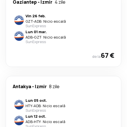
Gaziantep
-
Izmir
4 zile
Vin 26 feb.
GZT
-
ADB
·
Nicio escală
SunExpress
Lun 01 mar.
ADB
-
GZT
·
Nicio escală
SunExpress
67 €
de la
Antakya
-
Izmir
8 zile
Lun 05 oct.
HTY
-
ADB
·
Nicio escală
SunExpress
Lun 12 oct.
ADB
-
HTY
·
Nicio escală
SunExpress