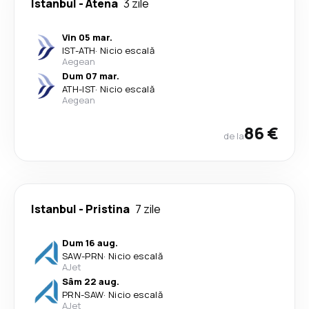
Istanbul
-
Atena
3 zile
Vin 05 mar.
IST
-
ATH
·
Nicio escală
Aegean
Dum 07 mar.
ATH
-
IST
·
Nicio escală
Aegean
86 €
de la
Istanbul
-
Pristina
7 zile
Dum 16 aug.
SAW
-
PRN
·
Nicio escală
AJet
Sâm 22 aug.
PRN
-
SAW
·
Nicio escală
AJet