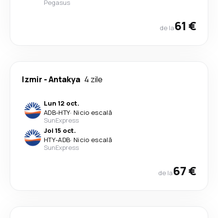
Pegasus
61 €
de la
Izmir
-
Antakya
4 zile
Lun 12 oct.
ADB
-
HTY
·
Nicio escală
SunExpress
Joi 15 oct.
HTY
-
ADB
·
Nicio escală
SunExpress
67 €
de la