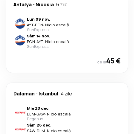
Antalya
-
Nicosia
6 zile
Lun 09 nov.
AYT
-
ECN
·
Nicio escală
SunExpress
Sâm 14 nov.
ECN
-
AYT
·
Nicio escală
SunExpress
45 €
de la
Dalaman
-
Istanbul
4 zile
Mie 23 dec.
DLM
-
SAW
·
Nicio escală
Pegasus
Sâm 26 dec.
SAW
-
DLM
·
Nicio escală