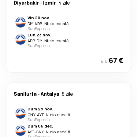
Diyarbakir
-
Izmir
4 zile
Vin 20 nov.
DIY
-
ADB
·
Nicio escală
SunExpress
Lun 23 nov.
ADB
-
DIY
·
Nicio escală
SunExpress
67 €
de la
Sanliurfa
-
Antalya
8 zile
Dum 29 nov.
GNY
-
AYT
·
Nicio escală
SunExpress
Dum 06 dec.
AYT
-
GNY
·
Nicio escală
SunExpress