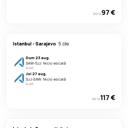
97 €
de la
Istanbul
-
Sarajevo
5 zile
Dum 23 aug.
SAW
-
SJJ
·
Nicio escală
AJet
Joi 27 aug.
SJJ
-
SAW
·
Nicio escală
AJet
117 €
de la