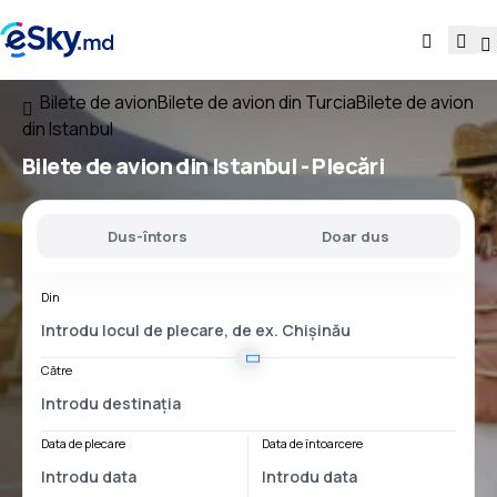
Bilete de avion
Bilete de avion din Turcia
Bilete de avion
din Istanbul
Bilete de avion
din Istanbul
- Plecări
Dus-întors
Doar dus
Din
Către
Data de plecare
Data de întoarcere