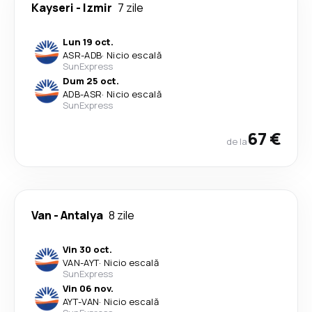
Kayseri
-
Izmir
7 zile
Lun 19 oct.
ASR
-
ADB
·
Nicio escală
SunExpress
Dum 25 oct.
ADB
-
ASR
·
Nicio escală
SunExpress
67 €
de la
Van
-
Antalya
8 zile
Vin 30 oct.
VAN
-
AYT
·
Nicio escală
SunExpress
Vin 06 nov.
AYT
-
VAN
·
Nicio escală