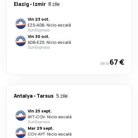
Elazig
-
Izmir
8 zile
Vin 23 oct.
EZS
-
ADB
·
Nicio escală
SunExpress
Vin 30 oct.
ADB
-
EZS
·
Nicio escală
SunExpress
67 €
de la
Antalya
-
Tarsus
5 zile
Vin 25 sept.
AYT
-
COV
·
Nicio escală
SunExpress
Mar 29 sept.
COV
-
AYT
·
Nicio escală