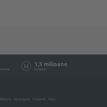
1,3 milioane
eriene
hoteluri
México
Nicaragua
Panamá
Perú