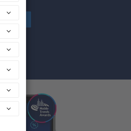
Înscriere
ă primesc
pe care am
re”