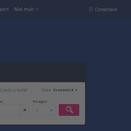
port
Mai mult
Conectare
Caută şi hotel
Clasa:
Economică
ur
Pasageri
1