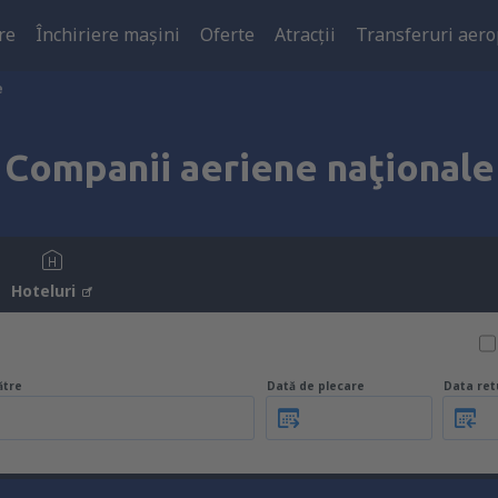
re
Închiriere mașini
Oferte
Atracţii
Transferuri aero
e
Companii aeriene naţionale
Hoteluri
ătre
Dată de plecare
Data ret