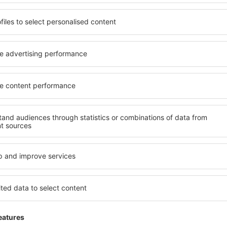
ălătorii la prețuri avantajoase în newsletter-ul nostru.
Sunt de acord s
formaționale (sub formă de newsletter) de la eSky.pl S.A. la adresa de e-mail 
 căsuței de mai sus, furnizarea adresei de e-mail și apăsarea butonului „Înscrie
t), vă dați acordul ca datele dumneavoastră personale
rcă aplicația noastră
anizează-ţi convenabil
iile