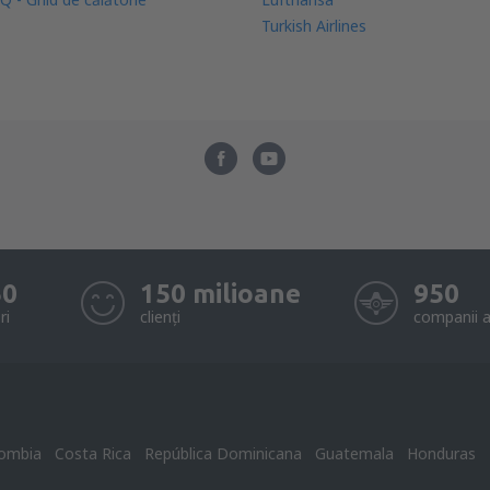
Turkish Airlines
50
150 milioane
950
ri
clienți
companii a
ombia
Costa Rica
República Dominicana
Guatemala
Honduras