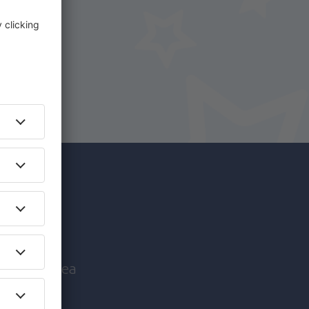
i.
+ Hotel
c mai
nice înaintea
!