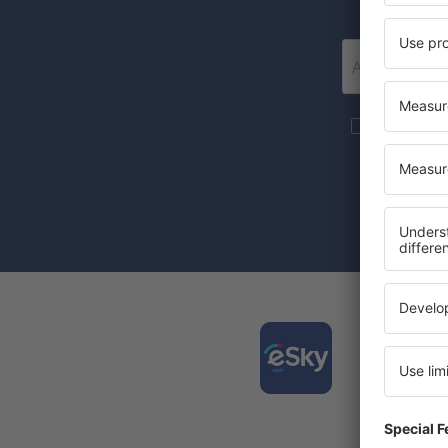
Mai multe c
materiale in
furnizat-o.
Prin bifarea
(concomiten
Desca
și org
călător