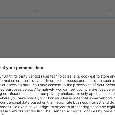
-
-
-
-
-
-
-
-
-
-
-
-
-
-
-
-
Pagina precedentă
1
...
43
44