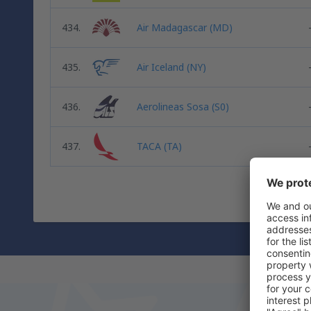
434.
Air Madagascar (MD)
435.
Air Iceland (NY)
436.
Aerolineas Sosa (S0)
437.
TACA (TA)