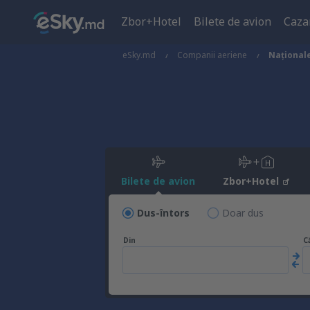
Zbor+Hotel
Bilete de avion
Caza
eSky.md
Companii aeriene
Național
Bilete de avion
Zbor+Hotel
Dus-întors
Doar dus
Din
C