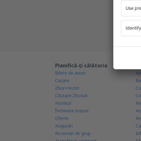
Cea mai 
Noi ofe
Toate re
Planifică-ți călătoria
Af
Bilete de avion
Ap
Cazare
Ra
Zbor+Hotel
Co
Căutare Zboruri
Co
Hoteluri
Re
Închiriere mașini
Ae
Oferte
Re
Asigurări
Ca
Rezervări de grup
In
Transferuri aeroport
FA