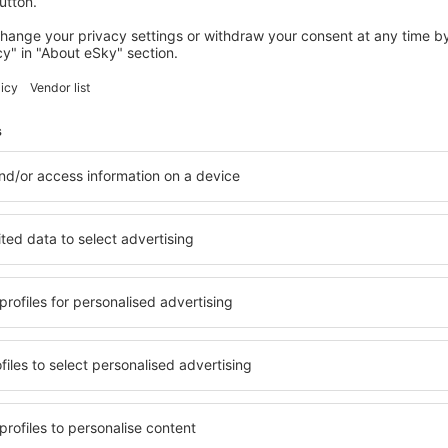
Economiseşte timp și ban
Rezervă un pachet Zbor 
pe eSky.md!
Explorează
ații la newsletter călătores
mult cu mai puțin
ine, city break-uri, vacanțe – profită de ofertele u
tuturor.
Trimitem doar ce e mai bun, pe cuvânt de turişti