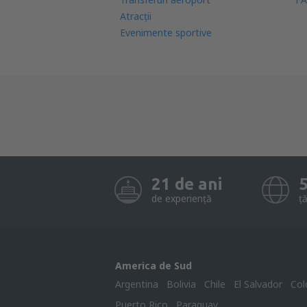
Atracţii
Evenimente sportive
21 de ani
de experiență
ță
America de Sud
Argentina
Bolivia
Chile
El Salvador
Col
Puerto Rico
Paraguay