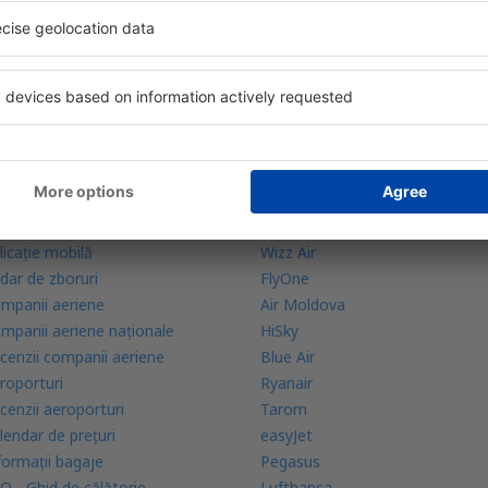
bine evaluată aplicație din categoria călătoriilor
rte zilnice la îndemână
zervările tale într-un singur loc
lă mai multe
Companii aeriene
licație mobilă
Wizz Air
dar de zboruri
FlyOne
mpanii aeriene
Air Moldova
mpanii aeriene naţionale
HiSky
cenzii companii aeriene
Blue Air
roporturi
Ryanair
cenzii aeroporturi
Tarom
lendar de prețuri
easyJet
formații bagaje
Pegasus
Q - Ghid de călătorie
Lufthansa