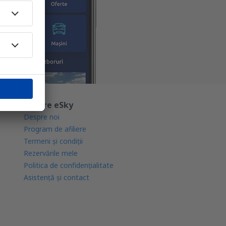
Despre eSky
Despre noi
Program de afiliere
Termeni şi condiţii
Rezervările mele
Politica de confidențialitate
Asistenţă şi contact