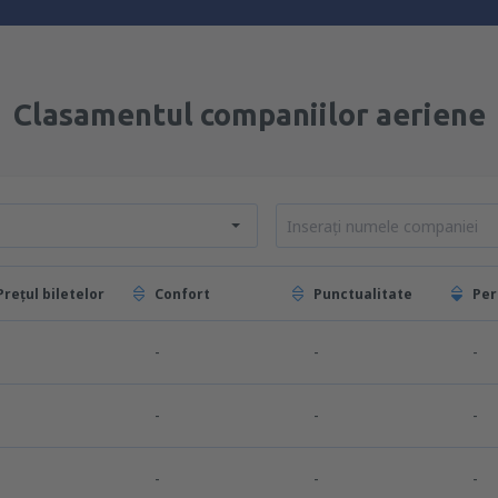
Clasamentul companiilor aeriene
Prețul biletelor
Confort
Punctualitate
Per
-
-
-
-
-
-
-
-
-
-
-
-