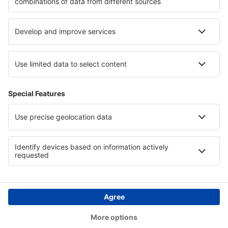
Asistenţă şi contact
Țări
Siteuri internaționale
eSky.eu
eSky.com
eDestinos.com
Copyright © eSky.md. Toate drepturile rezervate.