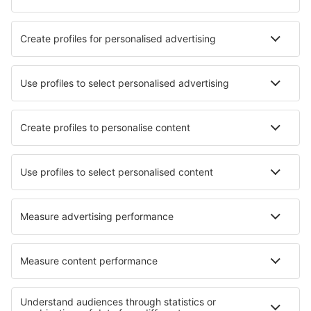
Evenimente sportive
Află mai multe
Aplicație mobilă
Companii aeriene
Wizz Air
FlyOne
Air Moldova
HiSky
Blue Air
Ryanair
Despre eSky
Termeni şi condiţii
Rezervările mele
Politica de confidențialitate