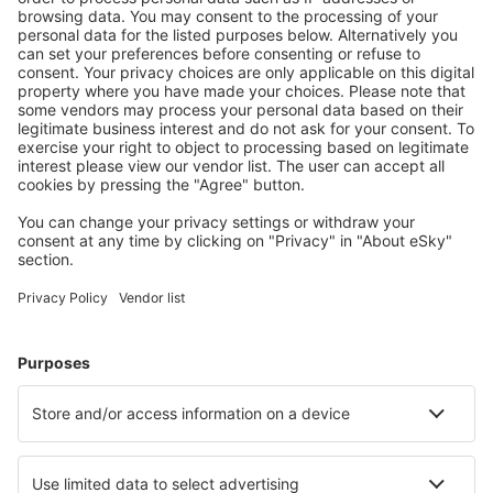
Descarcă aplicația noastră
și organizează-ţi
convenabil călătoriile
Planifică-ți călătoria
Bilete de avion
Cazare
Zbor+Hotel
Hoteluri
Transferuri aeroport
Atracţii