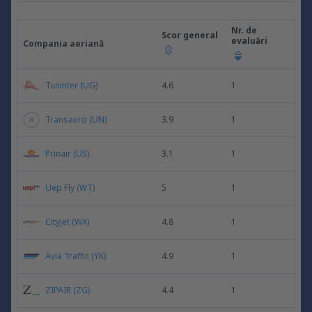
Nr. de
Scor general
evaluări
Compania aeriană
Tuninter (UG)
4.6
1
Transaero (UN)
3.9
1
Prinair (US)
3.1
1
Uep Fly (WT)
5
1
Cityjet (WX)
4.8
1
Avia Traffic (YK)
4.9
1
ZIPAIR (ZG)
4.4
1