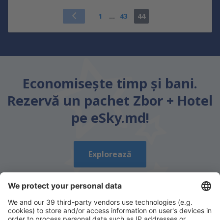
1
...
43
44
Economiseşte timp și bani.
Rezervă un pachet Zbor + Hotel
pe eSky.md!
Explorează