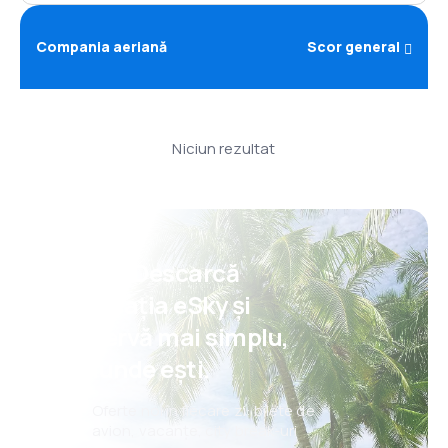
Compania aeriană
Scor general
Niciun rezultat
Psst! Descarcă
aplicația eSky și
rezervă mai simplu,
oriunde ești.
Oferte noi în fiecare zi: bilete de
avion, vacanțe, city break-uri