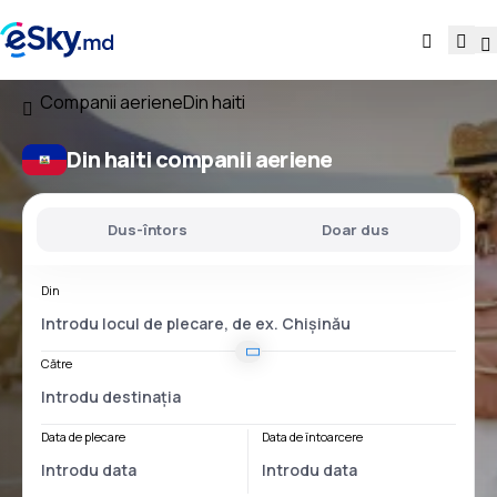
Companii aeriene
Din haiti
Din haiti companii aeriene
Dus-întors
Doar dus
Din
Către
Data de plecare
Data de întoarcere