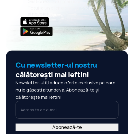
Gestionezi totul mai ușor
Totul la un click distanță, oricând
ai nevoie!
Cu newsletter-ul nostru
călătorești mai ieftin!
Newsletter-ul îți aduce oferte exclusive pe care
nu le găsești altundeva. Abonează-te și
călătorește mai ieftin!
Adresa ta de e-mail
Abonează-te