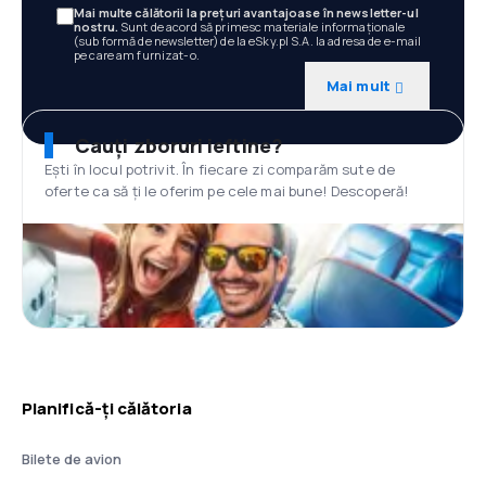
Mai multe călătorii la prețuri avantajoase în newsletter-ul
nostru.
Sunt de acord să primesc materiale informaționale
(sub formă de newsletter) de la eSky.pl S.A. la adresa de e-mail
pe care am furnizat-o.
Mai mult
Cauți zboruri ieftine?
Ești în locul potrivit. În fiecare zi comparăm sute de
oferte ca să ți le oferim pe cele mai bune! Descoperă!
Planifică-ți călătoria
Bilete de avion