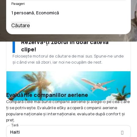
Pasageri
Căutare
Rezervă-ți zborul în doar câteva
clipe!
Folosește motorul de căutare de mai sus. Spune-ne unde
și când vrei să zbori, iar noi ne ocupăm de rest.
Evaluările companiilor aeriene
Compară cele mai bune companii aeriene și alege-o pe cea care
ți se potrivește. Evaluările eSky acoperă companii aeriene
populare naționale și internaționale, evaluate după confort și
preț.
Țară
Haiti