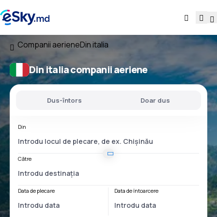
Companii aeriene
Din italia
Din italia companii aeriene
Dus-întors
Doar dus
Din
Către
Data de plecare
Data de întoarcere