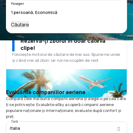
Pasageri
Căutare
Rezervă-ți zborul în doar câteva
clipe!
Folosește motorul de căutare de mai sus. Spune-ne unde
și când vrei să zbori, iar noi ne ocupăm de rest.
Evaluările companiilor aeriene
Compară cele mai bune companii aeriene și alege-o pe cea care
ți se potrivește. Evaluările eSky acoperă companii aeriene
populare naționale și internaționale, evaluate după confort și
preț.
Țară
Italia