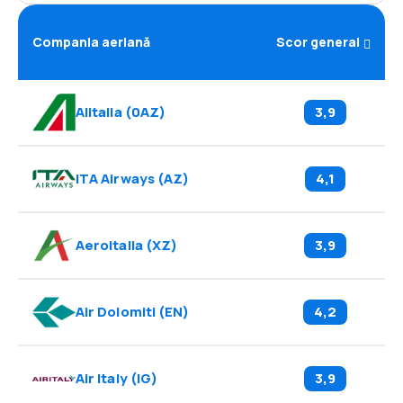
Compania aeriană
Scor general
Alitalia
(
0AZ
)
3,9
ITA Airways
(
AZ
)
4,1
Aeroitalia
(
XZ
)
3,9
Air Dolomiti
(
EN
)
4,2
Air Italy
(
IG
)
3,9