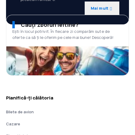
Mai mult
Cauți zboruri ieftine?
Ești în locul potrivit. În fiecare zi comparăm sute de
oferte ca să ți le oferim pe cele mai bune! Descoperă!
Planifică-ți călătoria
Bilete de avion
Cazare