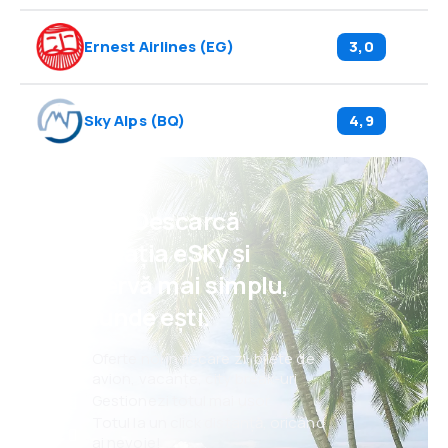
Ernest Airlines
(
EG
)
3,0
Sky Alps
(
BQ
)
4,9
Psst! Descarcă
aplicația eSky și
rezervă mai simplu,
oriunde ești.
Oferte noi în fiecare zi: bilete de
avion, vacanțe, city break-uri
Gestionezi totul mai ușor
Totul la un click distanță, oricând
ai nevoie!