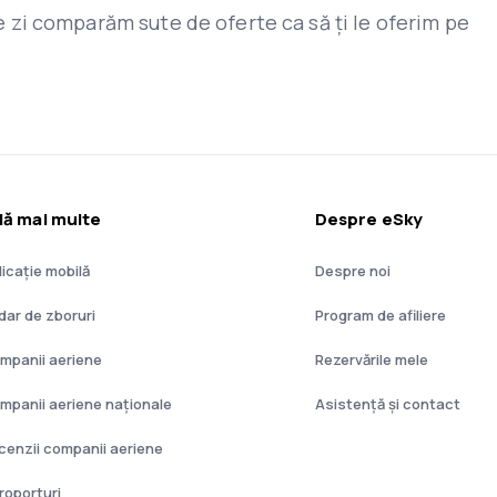
are zi comparăm sute de oferte ca să ți le oferim pe
lă mai multe
Despre eSky
licație mobilă
Despre noi
dar de zboruri
Program de afiliere
mpanii aeriene
Rezervările mele
mpanii aeriene naţionale
Asistenţă şi contact
cenzii companii aeriene
roporturi