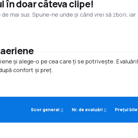
l în doar câteva clipe!
de mai sus. Spune-ne unde și când vrei să zbori, iar
 aeriene
ne și alege-o pe cea care ți se potrivește. Evaluăr
după confort și preț.
Scor general
Nr. de evaluări
Prețul bile