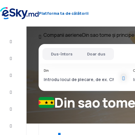
Platforma ta de călătorii
Companii aeriene
Din sao tome și principe
Zbor+Hotel
Dus-întors
Doar dus
Bilete
de
avion
Din
C
Cazare
Oferte
Din sao tome
Finalizează
călătoria
Inspiraţie şi
recomandări