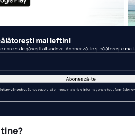
ălătorești mai ieftin!
pe care nu le găsești altundeva. Abonează-te și călătorește mai i
Abonează-te
letter-ul nostru.
Sunt de acord să primesc materiale informaționale (sub formă de newsl
ftine?