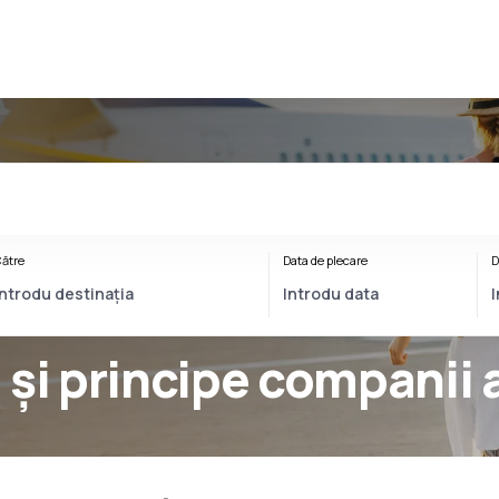
ătre
Data de plecare
D
 și principe companii 