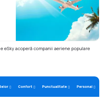
ile eSky acoperă companii aeriene populare
telor
Confort
Punctualitate
Personal