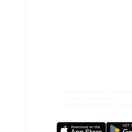
Psst! Descarcă a
rezervă mai sim
ești.
Oferte noi în fiecare zi: bilete de
Gestionezi totul mai ușor
Totul la un click distanță, oricând