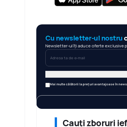
Cu newsletter-ul nostru
c
Newsletter-ul îți aduce oferte exclusive 
Adresa ta de e-mail
Mai multe călătorii la prețuri avantajoase în news
Cauți zboruri ie