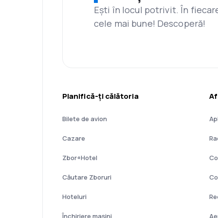
Ești în locul potrivit. În fiec
cele mai bune! Descoperă!
Planifică-ți călătoria
Af
Bilete de avion
Ap
Cazare
Ra
Zbor+Hotel
Co
Căutare Zboruri
Co
Hoteluri
Re
Închiriere mașini
Ae