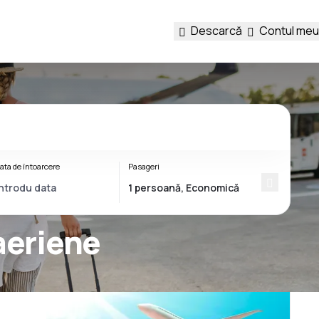
Descarcă
Contul meu
ata de întoarcere
Pasageri
aeriene