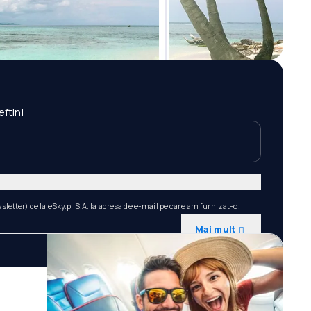
eftin!
etter) de la eSky.pl S.A. la adresa de e-mail pe care am furnizat-o.
Mai mult