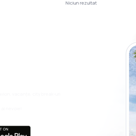
Niciun rezultat
plicația eSky și
plu, oriunde
 avion, vacanțe, city break-uri
 ai nevoie!