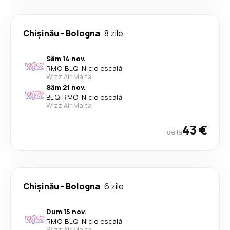
Chişinău
-
Bologna
8 zile
Sâm 14 nov.
RMO
-
BLQ
·
Nicio escală
Wizz Air Malta
Sâm 21 nov.
BLQ
-
RMO
·
Nicio escală
Wizz Air Malta
43 €
de la
Chişinău
-
Bologna
6 zile
Dum 15 nov.
RMO
-
BLQ
·
Nicio escală
Wizz Air Malta