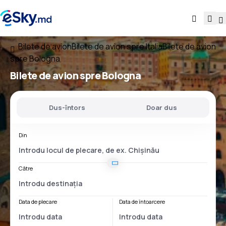
Bilete de avion
Bilete de avion spre Italia
Bilete de avion
spre Bologna
Bilete de avion spre Bologna
Dus-întors
Doar dus
Din
Către
Data de plecare
Data de întoarcere