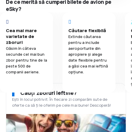
De ce merită să cumperi bilete de avion pe
eSky?
Cea mai mare
Căutare flexibilă
varietate de
Extinde căutarea
zboruri
pentru a include
Găsim în câteva
aeroporturile din
secunde cel mai bun
apropiere și alege
zbor pentru tine de la
date flexibile pentru
peste 500 de
a găsi cea mai ieftină
companii aeriene.
opțiune.
Cauți zboruri ieftine?
Ești în locul potrivit. În fiecare zi comparăm sute de
oferte ca să ți le oferim pe cele mai bune! Descoperă!