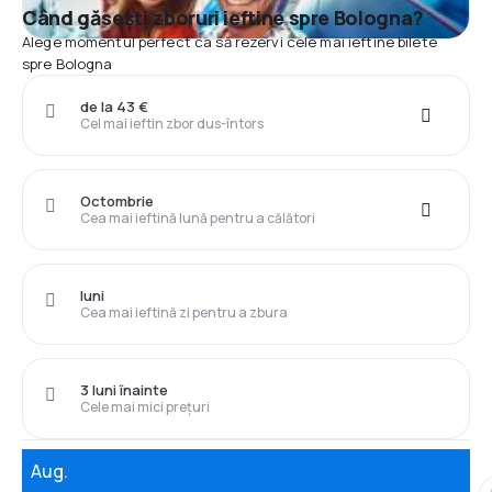
Când găsești zboruri ieftine spre Bologna?
Alege momentul perfect ca să rezervi cele mai ieftine bilete
spre Bologna
de la 43 €
Cel mai ieftin zbor dus-întors
Octombrie
Cea mai ieftină lună pentru a călători
luni
Cea mai ieftină zi pentru a zbura
3 luni înainte
Cele mai mici prețuri
Aug.