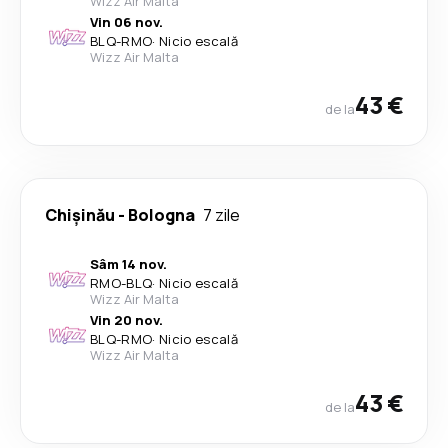
Wizz Air Malta
Vin 06 nov.
BLQ
-
RMO
·
Nicio escală
Wizz Air Malta
43 €
de la
Chişinău
-
Bologna
7 zile
Sâm 14 nov.
RMO
-
BLQ
·
Nicio escală
Wizz Air Malta
Vin 20 nov.
BLQ
-
RMO
·
Nicio escală
Wizz Air Malta
43 €
de la