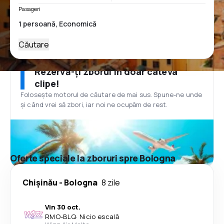
Pasageri
Căutare
Rezervă-ți zborul în doar câteva
clipe!
Folosește motorul de căutare de mai sus. Spune-ne unde
și când vrei să zbori, iar noi ne ocupăm de rest.
Oferte speciale la zboruri spre Bologna
Chişinău
-
Bologna
8 zile
Vin 30 oct.
RMO
-
BLQ
·
Nicio escală