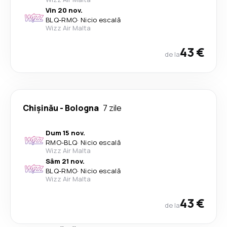
Vin 20 nov.
BLQ
-
RMO
·
Nicio escală
Wizz Air Malta
43 €
de la
Chişinău
-
Bologna
7 zile
Dum 15 nov.
RMO
-
BLQ
·
Nicio escală
Wizz Air Malta
Sâm 21 nov.
BLQ
-
RMO
·
Nicio escală
Wizz Air Malta
43 €
de la