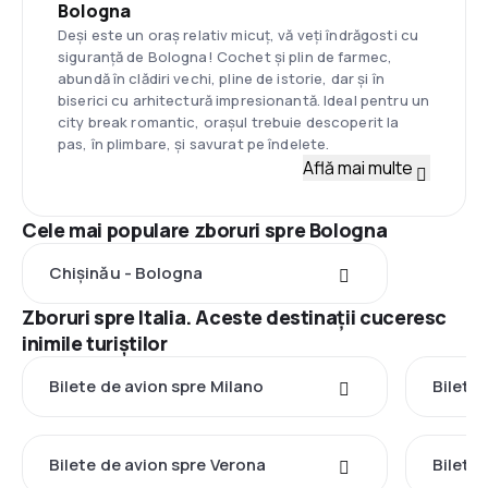
Bologna
Deși este un oraș relativ micuț, vă veți îndrăgosti cu
siguranță de Bologna! Cochet și plin de farmec,
abundă în clădiri vechi, pline de istorie, dar și în
biserici cu arhitectură impresionantă. Ideal pentru un
city break romantic, orașul trebuie descoperit la
pas, în plimbare, și savurat pe îndelete.
Află mai multe
Cele mai populare zboruri spre Bologna
Chişinău - Bologna
Zboruri spre Italia. Aceste destinații cuceresc
inimile turiștilor
Bilete de avion spre Milano
Bilete 
Bilete de avion spre Verona
Bilete 