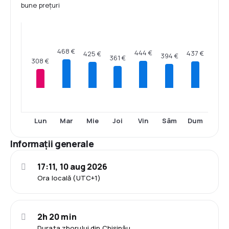
bune prețuri
468 €
444 €
437 €
425 €
394 €
361 €
308 €
Lun
Mar
Mie
Joi
Vin
Sâm
Dum
Informații generale
17:11, 10 aug 2026
Ora locală (UTC+1)
2h 20 min
Durata zborului din Chișinău