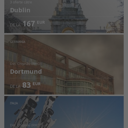
3 oferte
către
Dublin
167
EUR
DE LA
GERMANIA
din: Chişinău (RMO)
Dortmund
83
EUR
DE LA
Verificați detaliile
ITALIA
din: Chişinău (RMO)