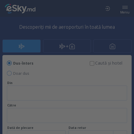
Meniu
Descoperiți mii de aeroporturi în toată lumea
Caută şi hotel
Dus-întors
Doar dus
Din
Către
Dată de plecare
Data retur