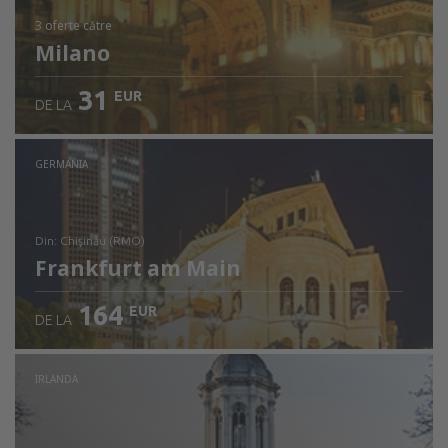
3 oferte
către
Milano
31
EUR
DE LA
GERMANIA
din: Chişinău (RMO)
Frankfurt am Main
164
EUR
DE LA
Verificați detaliile
IRLANDA