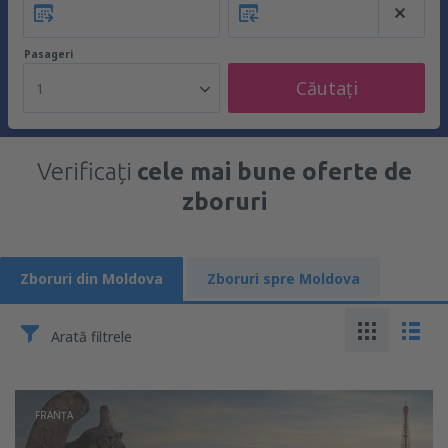
Pasageri
Căutați
1
Verificați
cele mai bune oferte de
zboruri
Zboruri din Moldova
Zboruri spre Moldova
Arată filtrele
FRANŢA