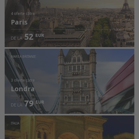
4 oferte
către
Paris
52
EUR
DE LA
MAREA BRITANIE
3 oferte
către
Londra
79
EUR
DE LA
ITALIA