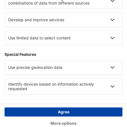
Asistenţă şi contact
Țări
Siteuri internaționale
eSky.eu
eSky.com
eDestinos.com