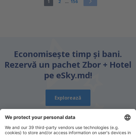
1
2
...
156
Economiseşte timp și bani.
Rezervă un pachet Zbor + Hotel
pe eSky.md!
Explorează