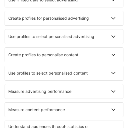
Evenimente sportive
Află mai multe
Aplicație mobilă
Companii aeriene
Wizz Air
FlyOne
Air Moldova
HiSky
Blue Air
Ryanair
Despre eSky
Termeni şi condiţii
Rezervările mele
Politica de confidențialitate