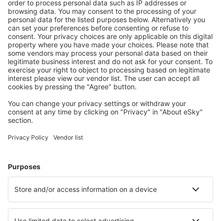
Descarcă aplicația noastră
și organizează-ţi
convenabil călătoriile
Planifică-ți călătoria
Bilete de avion
Cazare
Zbor+Hotel
Hoteluri
Transferuri aeroport
Atracţii