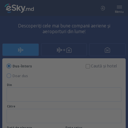
Meniu
Descoperiți cele mai bune companii aeriene și
aeroporturi din lume!
Caută şi hotel
Dus-întors
Doar dus
Din
Către
Dată de plecare
Data retur