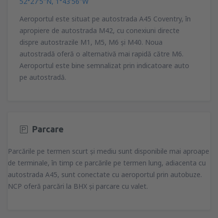
52°27'5"N, 1°43'56"W
Aeroportul este situat pe autostrada A45 Coventry, în
apropiere de autostrada M42, cu conexiuni directe
dispre autostrazile M1, M5, M6 şi M40. Noua
autostradă oferă o alternativă mai rapidă către M6.
Aeroportul este bine semnalizat prin indicatoare auto
pe autostradă.
Parcare
Parcările pe termen scurt şi mediu sunt disponibile mai aproape
de terminale, în timp ce parcările pe termen lung, adiacenta cu
autostrada A45, sunt conectate cu aeroportul prin autobuze.
NCP oferă parcări la BHX şi parcare cu valet.