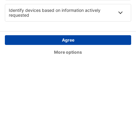
Swansea Airport (SWS)
Teesside (MME)
Lerwick
Balemartine Tiree (TRE)
Westray (WRY)
Wick Airport (WIC)