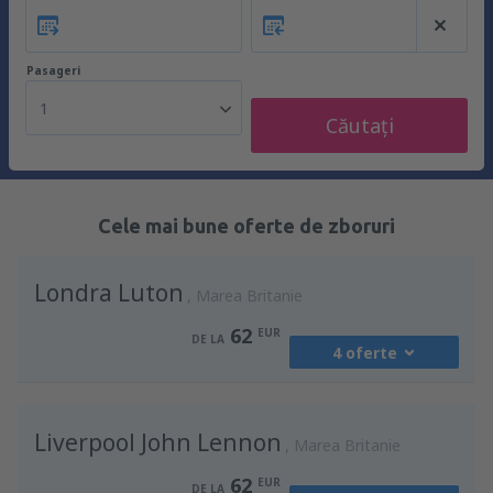
Pasageri
1
Căutați
Cele mai bune oferte de zboruri
Londra Luton
Marea Britanie
62
EUR
DE LA
4 oferte
din
Chişinău, Chisinau Intl Airport
(RMO)
Liverpool John Lennon
79
Marea Britanie
DE LA
EUR
62
EUR
DE LA