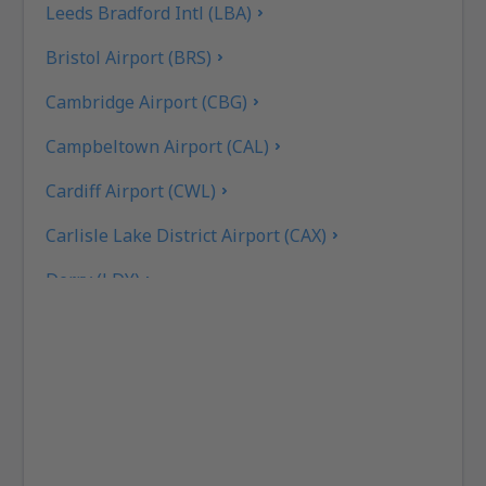
Leeds Bradford Intl (LBA)
Bristol Airport (BRS)
Cambridge Airport (CBG)
Campbeltown Airport (CAL)
Cardiff Airport (CWL)
Carlisle Lake District Airport (CAX)
Derry (LDY)
Coll Island Airport (COL)
Coventry Airport (CVT)
Dundee Airport (DND)
East Midlands (EMA)