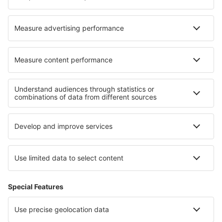
North Ronaldsay (NRL)
Norwich Intl Airport (NWI)
Nottingham Airport (NQT)
Papa Westray (PPW)
Heliportul Penzance (PZE)
Glasgow
Southampton Intl Airport (SOU)
Isles of Scilly St Mary's (ISC)
Londra
Stornoway Airport (SYY)
Lerwick