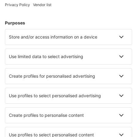
Isle Of Colonsay (CSA)
Liverpool John Lennon (LPL)
Oxford Kidlington (OXF)
Kirkwall Airport (KOI)
Lands End Airport (LEQ)
Londra
Londra
Londra
Manchester Airport (MAN)
Newcastle Intl Airport (NCL)
Newquay Cornwall Airport (NQY)