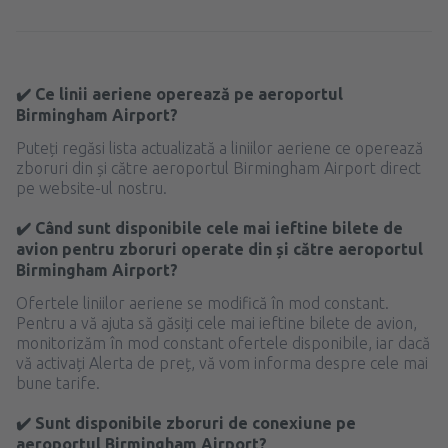
✔️ Ce linii aeriene operează pe aeroportul
Birmingham Airport?
Puteți regăsi lista actualizată a liniilor aeriene ce operează
zboruri din și către aeroportul Birmingham Airport direct
pe website-ul nostru.
✔️ Când sunt disponibile cele mai ieftine bilete de
avion pentru zboruri operate din și către aeroportul
Birmingham Airport?
Ofertele liniilor aeriene se modifică în mod constant.
Pentru a vă ajuta să găsiți cele mai ieftine bilete de avion,
monitorizăm în mod constant ofertele disponibile, iar dacă
vă activați Alerta de preț, vă vom informa despre cele mai
bune tarife.
✔️ Sunt disponibile zboruri de conexiune pe
aeroportul Birmingham Airport?