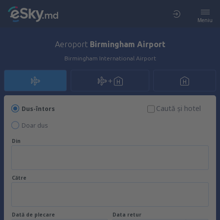
Meniu
Aeroport
Birmingham Airport
Birmingham International Airport
Caută şi hotel
Dus-întors
Doar dus
Din
Către
Dată de plecare
Data retur