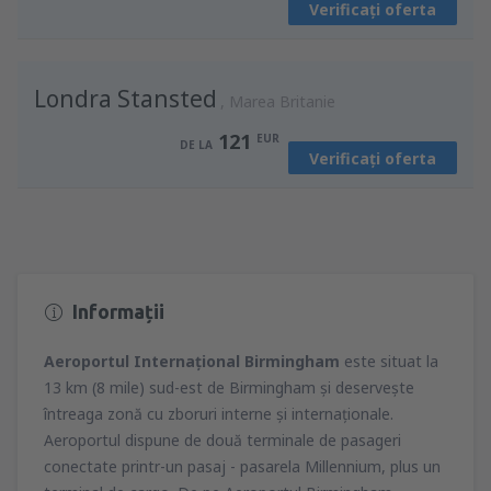
Verificați oferta
din
Iași, Iași Airport
(IAS)
62
DE LA
EUR
Londra Stansted
din
Bacău, George Enescu
Marea Britanie
(BCM)
68
DE LA
EUR
121
EUR
DE LA
Verificați oferta
din
Chişinău, Chisinau Intl Airport
(RMO)
123
DE LA
EUR
Informații
Aeroportul Internaţional Birmingham
este situat la
13 km (8 mile) sud-est de Birmingham şi deserveşte
întreaga zonă cu zboruri interne şi internaţionale.
Aeroportul dispune de două terminale de pasageri
conectate printr-un pasaj - pasarela Millennium, plus un