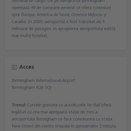
terminal de cargo. De pe Aeroportul Birmingham
operează 49 de companii aeriene ce oferă conexiuni
spre Europa, America de Nord, Orientul Mijlociu şi
Caraibe. In 2009, aeroportul a fost tranzitat de 9
milioane de pasageri. In apropierea aeroportului există
mai multe hoteluri.
Acces
Birmingham International Airport
Birmingham B26 3QJ
Trenul
: Cursele gratuite cu autobuzele Air-Rail oferă
legături cu cea mai apropiată staţie de tren a
aeroportului Birmigham ce face conexiunea cu staţia
New Street din centru oraşului în aproximativ 2 minute.