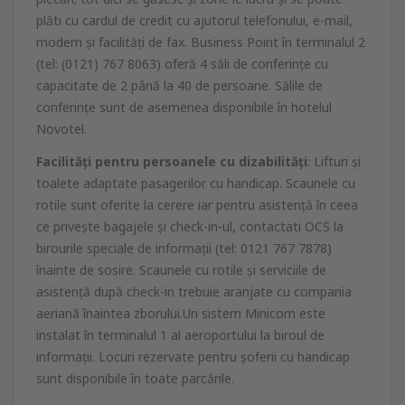
plăti cu cardul de credit cu ajutorul telefonului, e-mail,
modem şi facilităţi de fax. Business Point în terminalul 2
(tel: (0121) 767 8063) oferă 4 săli de conferinţe cu
capacitate de 2 până la 40 de persoane. Sălile de
conferinţe sunt de asemenea disponibile în hotelul
Novotel.
Facilităţi pentru persoanele cu dizabilităţi
: Lifturi şi
toalete adaptate pasagerilor cu handicap. Scaunele cu
rotile sunt oferite la cerere iar pentru asistenţă în ceea
ce priveşte bagajele şi check-in-ul, contactati OCS la
birourile speciale de informaţii (tel: 0121 767 7878)
înainte de sosire. Scaunele cu rotile şi serviciile de
asistenţă după check-in trebuie aranjate cu compania
aeriană înaintea zborului.Un sistem Minicom este
instalat în terminalul 1 al aeroportului la biroul de
informaţii. Locuri rezervate pentru şoferii cu handicap
sunt disponibile în toate parcările.