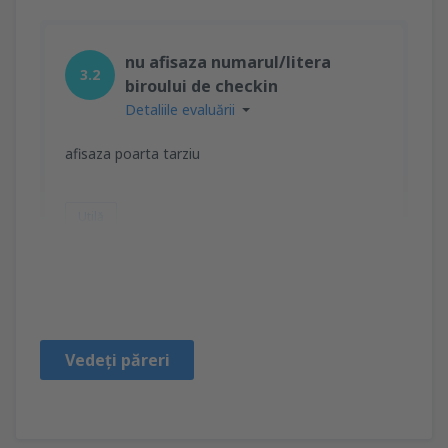
nu afisaza numarul/litera
3.2
biroului de checkin
Detaliile evaluării
afisaza poarta tarziu
Utilă
Viorica ileana
Rumunjska,
Mai 2023
Vedeți păreri