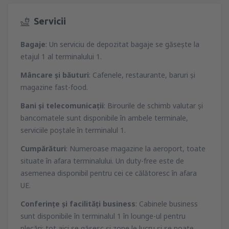
Servicii
Bagaje
: Un serviciu de depozitat bagaje se găseşte la
etajul 1 al terminalului 1.
Mâncare şi băuturi
: Cafenele, restaurante, baruri şi
magazine fast-food.
Bani şi telecomunicaţii
: Birourile de schimb valutar şi
bancomatele sunt disponibile în ambele terminale,
serviciile poştale în terminalul 1.
Cumpărături
: Numeroase magazine la aeroport, toate
situate în afara terminalului. Un duty-free este de
asemenea disponibil pentru cei ce călătoresc în afara
UE.
Conferinţe şi facilităţi business
: Cabinele business
sunt disponibile în terminalul 1 în lounge-ul pentru
plecări; tot aici se găsesc şi zone le lucru şi se poate