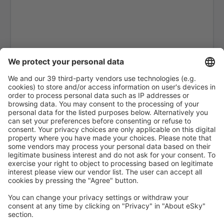
Edinburgh Airport (EDI)
Exeter Intl Airport (EXT)
Londra
Belfast
Glasgow
Gloucestershire Airport (GLO)
Guernsey Airport (GCI)
Londra
Humberside Airport (HUY)
Inverness Airport (INV)
Islay Glenegedale (ILY)