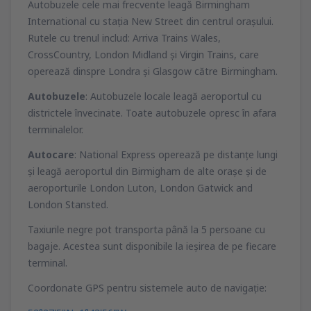
Autobuzele cele mai frecvente leagă Birmingham
International cu staţia New Street din centrul oraşului.
Rutele cu trenul includ: Arriva Trains Wales,
CrossCountry, London Midland şi Virgin Trains, care
operează dinspre Londra şi Glasgow către Birmingham.
Autobuzele
: Autobuzele locale leagă aeroportul cu
districtele învecinate. Toate autobuzele opresc în afara
terminalelor.
Autocare
: National Express operează pe distanţe lungi
şi leagă aeroportul din Birmigham de alte oraşe şi de
aeroporturile London Luton, London Gatwick and
London Stansted.
Taxiurile negre pot transporta până la 5 persoane cu
bagaje. Acestea sunt disponibile la ieşirea de pe fiecare
terminal.
Coordonate GPS pentru sistemele auto de navigaţie: