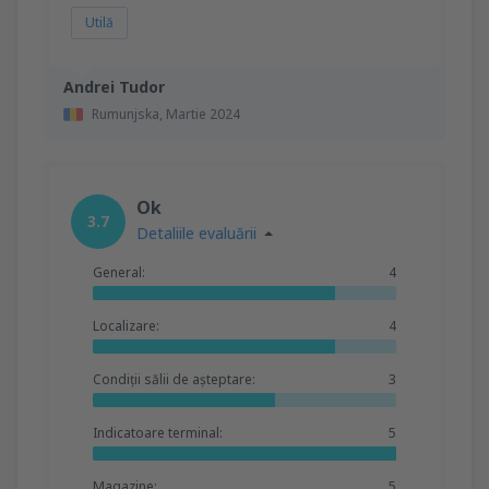
Utilă
Andrei Tudor
Rumunjska,
Martie 2024
Ok
3.7
Detaliile evaluării
General:
4
Localizare:
4
Condiții sălii de așteptare:
3
Indicatoare terminal:
5
Magazine:
5