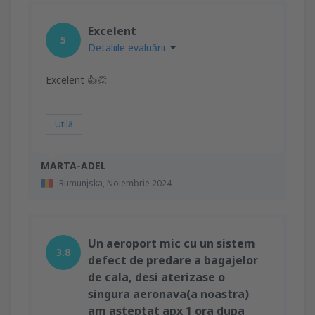
Excelent
5
Detaliile evaluării
Excelent 👍👏
Utilă
MARTA-ADEL
Rumunjska,
Noiembrie 2024
Un aeroport mic cu un sistem
3.8
defect de predare a bagajelor
de cala, desi aterizase o
singura aeronava(a noastra)
am asteptat apx 1 ora dupa