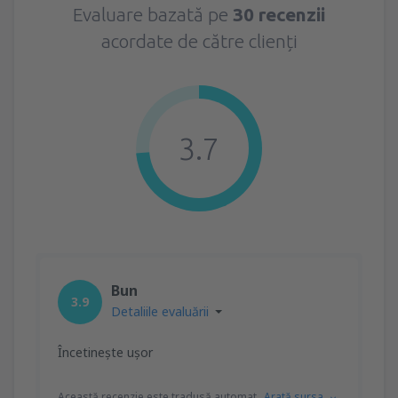
Evaluare bazată pe
30 recenzii
acordate de către clienți
3.7
Bun
3.9
Detaliile evaluării
Încetinește ușor
Această recenzie este tradusă automat
Arată sursa