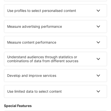
Daqing Sartu (DQA)
Weihai Dashuibo (WEH)
Datong Yungang (DAT)
Dazhou
Dazhou
Delingha Airport (HXD)
Diqing Airport (DIG)
Dongying Airport (DOY)
Dunhuang Airport (DNH)
Enshi Xujiaping Airport (ENH)
Erenhot Saiwusu Airport (ERL)