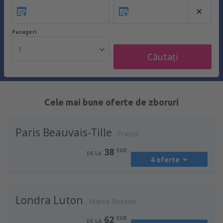
Pasageri
1
Căutați
Cele mai bune oferte de zboruri
Paris Beauvais-Tille
Franţa
38
EUR
DE LA
4 oferte
din
Chişinău, Chisinau Intl Airport
(RMO)
Londra Luton
52
Marea Britanie
DE LA
EUR
62
EUR
DE LA