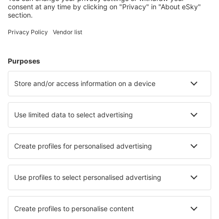
Chaoyang Airport (CHG)
Chengde Puning Airport (CDE)
Chengdu
Chengdu
Chifeng Yulong (CIF)
Chongqing
Chongqing
Shijiazhuang Zhengding Intl (SJW)
Dali Airport (DLU)
Dalian Zhoushuizi Intl Airport (DLC)
Daocheng Yading Airport (DCY)