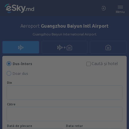
Meniu
Aeroport
Guangzhou Baiyun Intl Airport
Guangzhou Baiyun International Airport
Caută şi hotel
Dus-întors
Doar dus
Din
Către
Dată de plecare
Data retur