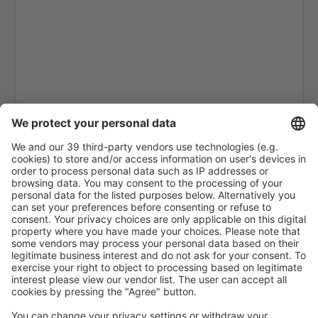
Tianjin Binhai (TSN)
Bole Alashankou Airport (BPL)
Cangyuan Washan Airport (CWJ)
Songyuan Chaganhu Airport (YSQ)
Baishan Changbaishan (NBS)
Changchun Longjia Intl Airport (CGQ)
Changde Taohuayuan (CGD)
Fuzhou Changle Intl (FOC)
Changsha Huanghua Intl Airport (CSX)
Changzhi Wangcun (CIH)
Changzhou Airport (CZX)