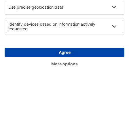
Foshan Shadi (FUO)
Fuyang Xiguan (FUG)
Fuyuan Dongji Airport (FYJ)
Fuyun Koktokay (FYN)
Gannan Xiahe (GXH)
Ganzhou Huangjin (KOW)
Golmud Airport (GOQ)
Golog Maqin Airport (GMQ)
Guangyuan Panlong Airport (GYS)
Guangzhou Baiyun Intl Airport (CAN)
Xuzhou Guanyin (XUZ)