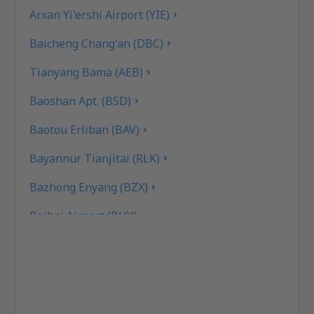
Arxan Yi'ershi Airport (YIE)
Baicheng Chang'an (DBC)
Tianyang Bama (AEB)
Baoshan Apt. (BSD)
Baotou Erliban (BAV)
Bayannur Tianjitai (RLK)
Bazhong Enyang (BZX)
Beihai Airport (BHY)
Beijing
Beijing
Bijie Airport (BFJ)