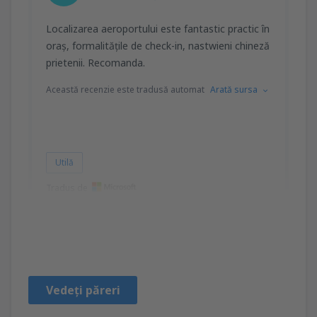
Localizarea aeroportului este fantastic practic în
oraş, formalităţile de check-in, nastwieni chineză
prietenii. Recomanda.
Această recenzie este tradusă automat
Arată sursa
Utilă
Tradus de
Jędrzejowski
Poland,
Septembrie 2014
Vedeți păreri