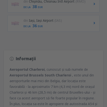
din
Chişinău, Chisinau Intl Airport
(RMO)
38
DE LA
EUR
din
Iași, Iași Airport
(IAS)
36
DE LA
EUR
Informații
Aeroportul Charleroi
, cunoscut şi sub numele de
Aeroportul Brussels South Charleroi
, este unul din
aeroporturile mai mici din Belgia, dar locaţia este
favorabilă - la aproximativ 7 km (4,3 mi) nord de oraşul
Charleroi şi 46 km (28,5 mi) de centrul Bruxelles-ului - şi
face ca acest aeroport să fie foarte popular în regiune.
În plus, locaţia sa este în apropiere de autostrada A54 şi