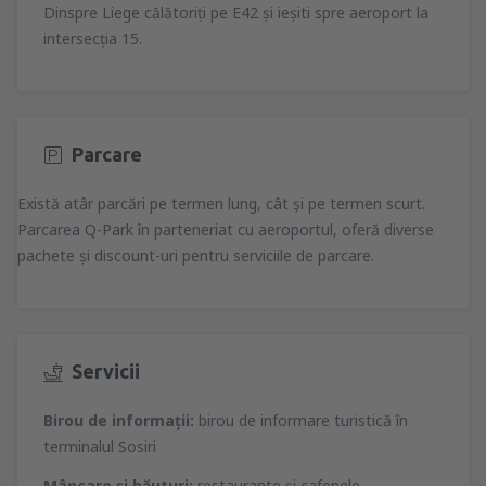
Dinspre Liege călătoriţi pe E42 şi ieşiti spre aeroport la
intersecţia 15.
Parcare
Există atâr parcări pe termen lung, cât şi pe termen scurt.
Parcarea Q-Park în parteneriat cu aeroportul, oferă diverse
pachete şi discount-uri pentru serviciile de parcare.
Servicii
Birou de informaţii:
birou de informare turistică în
terminalul Sosiri
Mâncare şi băuturi:
restaurante şi cafenele