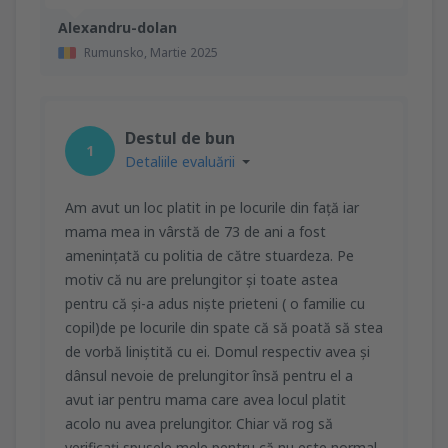
Alexandru-dolan
Rumunsko,
Martie 2025
Destul de bun
1
Detaliile evaluării
Am avut un loc platit in pe locurile din față iar
mama mea in vârstă de 73 de ani a fost
amenințată cu politia de către stuardeza. Pe
motiv că nu are prelungitor și toate astea
pentru că și-a adus niște prieteni ( o familie cu
copil)de pe locurile din spate că să poată să stea
de vorbă liniștită cu ei. Domul respectiv avea și
dânsul nevoie de prelungitor însă pentru el a
avut iar pentru mama care avea locul platit
acolo nu avea prelungitor. Chiar vă rog să
verificați spusele mele pentru că nu este normal