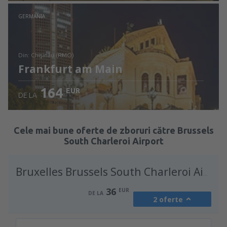
Verificați detaliile
GERMANIA
din: Chişinău (RMO)
Frankfurt am Main
164
EUR
DE LA
Verificați detaliile
Cele mai bune oferte de zboruri către Brussels
South Charleroi Airport
Bruxelles Brussels South Charleroi Airport
36
EUR
DE LA
2 oferte