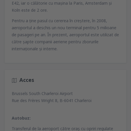
E42, iar o călătorie cu maşina la Paris, Amsterdam şi
Koln este de 2 ore.
Pentru a ţine pasul cu cererea în creştere, în 2008,
aeroportul a deschis un nou terminal pentru 5 milioane
de pasageri pe an. În prezent, aeroportul este utilizat de
către şapte companii aeriene pentru zborurile
internaţionale şi interne.
Acces
Brussels South Charleroi Airport
Rue des Frères Wright 8, B-6041 Charleroi
Autobuz:
Transferul de la aeroport către oraş cu opriri regulate