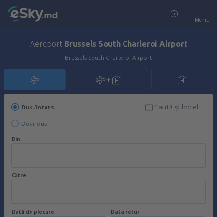
Meniu
Aeroport
Brussels South Charleroi Airport
Brussels South Charleroi Airport
Caută şi hotel
Dus-întors
Doar dus
Din
Către
Dată de plecare
Data retur