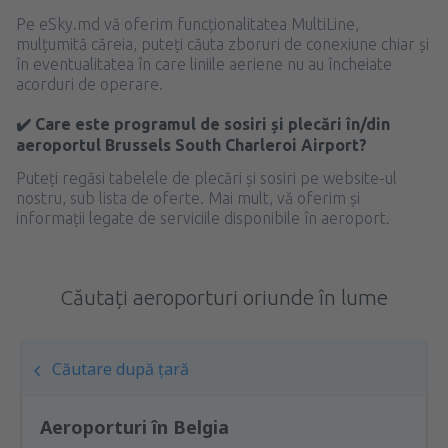
Pe eSky.md vă oferim funcționalitatea MultiLine,
mulțumită căreia, puteți căuta zboruri de conexiune chiar și
în eventualitatea în care liniile aeriene nu au încheiate
acorduri de operare.
✔️ Care este programul de sosiri și plecări în/din
aeroportul Brussels South Charleroi Airport?
Puteți regăsi tabelele de plecări și sosiri pe website-ul
nostru, sub lista de oferte. Mai mult, vă oferim și
informații legate de serviciile disponibile în aeroport.
Căutați aeroporturi oriunde în lume
Căutare după țară
Aeroporturi în Belgia