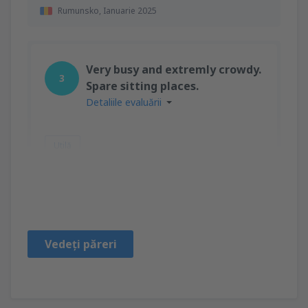
Rumunsko,
Ianuarie 2025
Very busy and extremly crowdy.
3
Spare sitting places.
Detaliile evaluării
Utilă
Mircea Dan STERIAN
Rumunsko,
Noiembrie 2024
Vedeți păreri