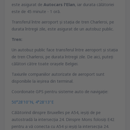
este asigurat de
Autocars l'Elan
, iar durata călătoriei
este de 45 minute - 1 oră.
Transferul între aeroport şi staţia de tren Charleroi, pe
durata întregii zile, este asigurat de un autobuz public.
Tren:
Un autobuz public face transferul între aeroport şi staţia
de tren Charleroi, pe durata întregii zile. De aici, puteţi
călători către toate oraşele Belgiei.
Taxiurile companiilor autorizate de aeroport sunt
disponibile la ieşirea din terminal.
Coordonate GPS pentru sisteme auto de navigaţie:
50°28'10"N, 4°28'13"E
Călătorind dinspre Bruxelles pe A54, ieşiţi de pe
autostradă la intersecţia 24. Dinspre Mons folosiţi E42
pentru a vă conecta cu A54 şi ieşiţi la intersecţia 24.