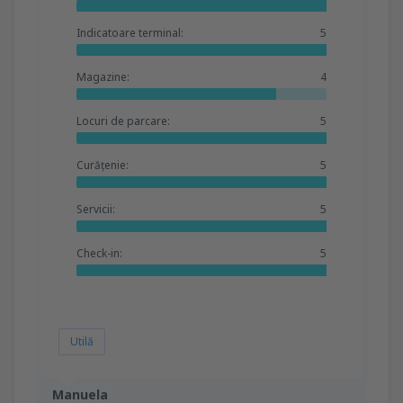
Indicatoare terminal:
5
Magazine:
4
Locuri de parcare:
5
Curățenie:
5
Servicii:
5
Check-in:
5
Utilă
Manuela