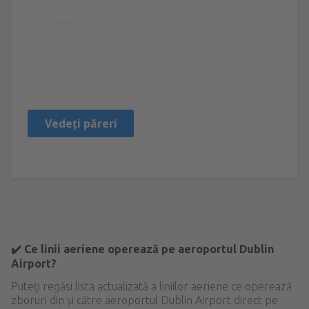
Utilă
Marius David
Rumunjska,
Septembrie 2023
Vedeți păreri
✔️ Ce linii aeriene operează pe aeroportul Dublin
Airport?
Puteți regăsi lista actualizată a liniilor aeriene ce operează
zboruri din și către aeroportul Dublin Airport direct pe