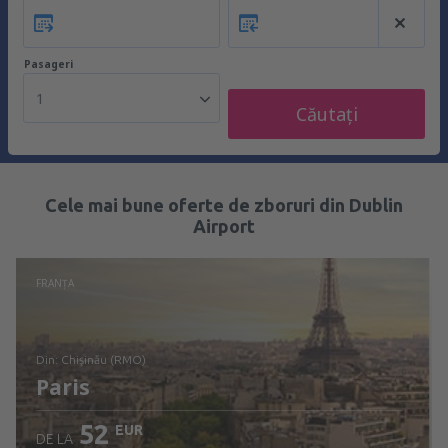
Pasageri
1
Căutați
Cele mai bune oferte de zboruri din Dublin
Airport
FRANŢA
din: Chişinău (RMO)
Paris
52
EUR
DE LA