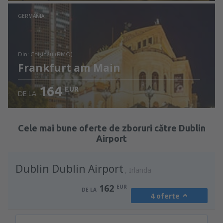
Verificați detaliile
GERMANIA
din: Chişinău (RMO)
Frankfurt am Main
164
EUR
DE LA
Verificați detaliile
Cele mai bune oferte de zboruri către Dublin
Airport
Dublin Dublin Airport
Irlanda
162
EUR
DE LA
4 oferte