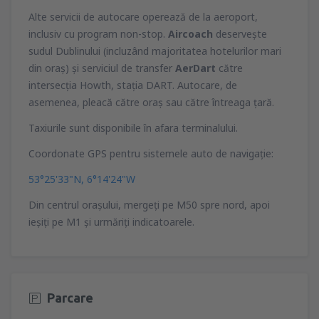
Alte servicii de autocare operează de la aeroport,
inclusiv cu program non-stop.
Aircoach
deserveşte
sudul Dublinului (incluzând majoritatea hotelurilor mari
din oraş) şi serviciul de transfer
AerDart
către
intersecţia Howth, staţia DART. Autocare, de
asemenea, pleacă către oraş sau către întreaga ţară.
Taxiurile sunt disponibile în afara terminalului.
Coordonate GPS pentru sistemele auto de navigaţie:
53°25'33"N, 6°14'24"W
Din centrul oraşului, mergeţi pe M50 spre nord, apoi
ieşiţi pe M1 şi urmăriţi indicatoarele.
Parcare