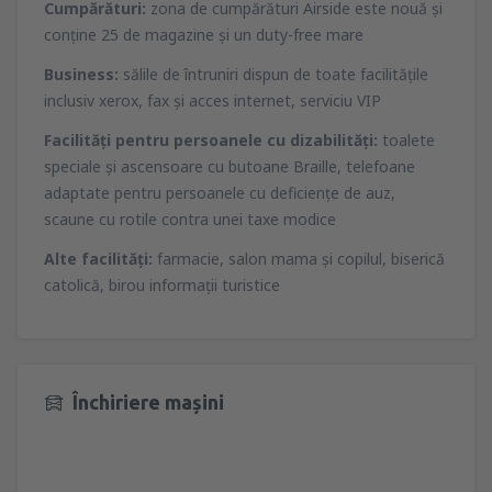
Cumpărături:
zona de cumpărături Airside este nouă şi
conţine 25 de magazine şi un duty-free mare
Business:
sălile de întruniri dispun de toate facilităţile
inclusiv xerox, fax şi acces internet, serviciu VIP
Facilităţi pentru persoanele cu dizabilităţi:
toalete
speciale şi ascensoare cu butoane Braille, telefoane
adaptate pentru persoanele cu deficienţe de auz,
scaune cu rotile contra unei taxe modice
Alte facilităţi:
farmacie, salon mama şi copilul, biserică
catolică, birou informaţii turistice
Închiriere mașini