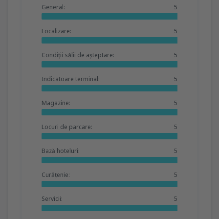
General:
5
Localizare:
5
Condiții sălii de așteptare:
5
Indicatoare terminal:
5
Magazine:
5
Locuri de parcare:
5
Bază hoteluri:
5
Curățenie:
5
Servicii:
5