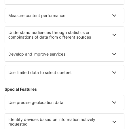
Barnstable Municipal Airport (HYA)
Barter Island Apt. (BTI)
Baton Rouge Metropolitan Airport (BTR)
Beaver (WBQ)
Beckley Raleigh County Memorial (BKW)
Bellingham Intl Airport (BLI)
Bemidji Regional Airport (BJI)
Butte Bert Mooney (BTM)
Bethel Airport (BET)
Bettles Airport (BTT)
Birch Creek (KBC)