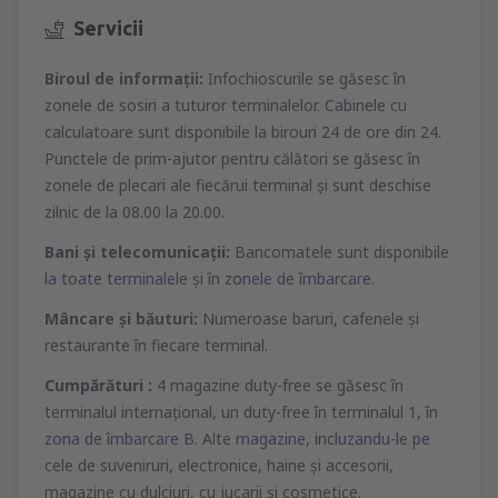
Servicii
Biroul de informaţii:
Infochioscurile se găsesc în
zonele de sosiri a tuturor terminalelor. Cabinele cu
calculatoare sunt disponibile la birouri 24 de ore din 24.
Punctele de prim-ajutor pentru călători se găsesc în
zonele de plecari ale fiecărui terminal şi sunt deschise
zilnic de la 08.00 la 20.00.
Bani şi telecomunicaţii:
Bancomatele sunt disponibile
la toate terminalele şi în zonele de îmbarcare.
Mâncare şi băuturi:
Numeroase baruri, cafenele şi
restaurante în fiecare terminal.
Cumpărături :
4 magazine duty-free se găsesc în
terminalul internaţional, un duty-free în terminalul 1, în
zona de îmbarcare B. Alte magazine, incluzandu-le pe
cele de suveniruri, electronice, haine şi accesorii,
magazine cu dulciuri, cu jucarii şi cosmetice.