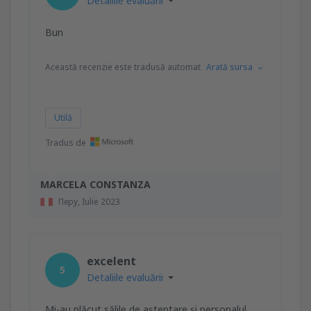
Detaliile evaluării
Bun
Această recenzie este tradusă automat
Arată sursa
Utilă
Tradus de
MARCELA CONSTANZA
Перу,
Iulie 2023
excelent
5
Detaliile evaluării
Mi-au plăcut sălile de așteptare și personalul