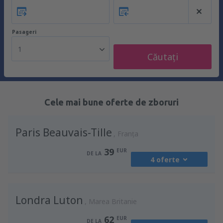
Pasageri
1
Căutați
Cele mai bune oferte de zboruri
Paris Beauvais-Tille
Franţa
39
EUR
DE LA
4 oferte
din
Chişinău, Chisinau Intl Airport
(RMO)
Londra Luton
52
Marea Britanie
DE LA
EUR
62
EUR
DE LA