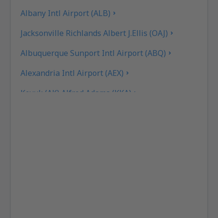
Albany Intl Airport (ALB)
Jacksonville Richlands Albert J.Ellis (OAJ)
Albuquerque Sunport Intl Airport (ABQ)
Alexandria Intl Airport (AEX)
Koyuk (AK) Alfred Adams (KKA)
Allakaket Apt. (AET)
Pittsburgh
Fairbanks
Alliance Municipal Airport (AIA)
Alpena County Airport (APN)
Martinsburg Altoona-Blair (AOO)