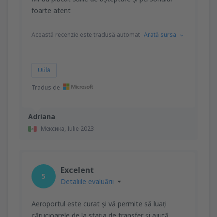
foarte atent
Această recenzie este tradusă automat
Arată sursa
Utilă
Tradus de
Adriana
Мексика,
Iulie 2023
Excelent
5
Detaliile evaluării
Aeroportul este curat și vă permite să luați
cărucioarele de la stația de transfer și ajută