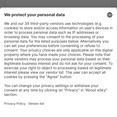
Ambler Airport (ABL)
Anaktuvuk Pass Airport (AKP)
Aeroportul Angel Fire (AXX)
Angoon Apt. (AGN)
Aniak Airport (ANI)
Durango
Ann Arbor Municipal Airport (ARB)
McKinleyville Arcata Eureka (ACV)
Arctic Village Apt. (ARC)
Fletcher Asheville (AVL)
Atka Airport (AKB)