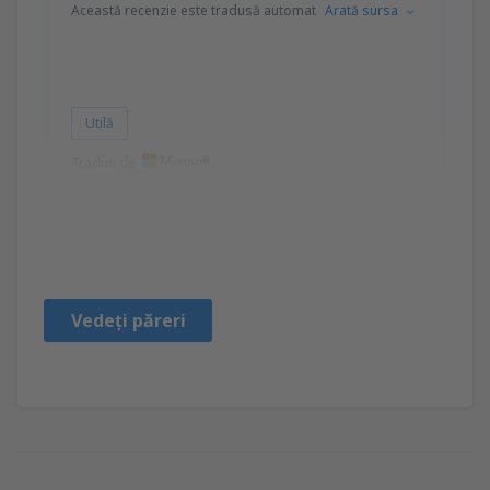
Această recenzie este tradusă automat
Arată sursa
Utilă
Tradus de
Alejandra Andrea
Чили,
Mai 2023
Vedeți păreri