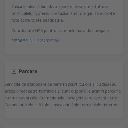
Taxiurile pleacă din afara zonelor de sosire a tuturor
terminalelor. Şoferilor de taxiuri sunt obligaţi să accepte
rute către toate destinaţiile.
Coordonate GPS pentru sistemele auto de navigaţie:
37°36'56"N, 122°23'23"W
Parcare
Serviciile de staţionare pe termen scurt (cu ora şi cu ziua) au
acces direct către terminale şi sunt disponibile atât în parcările
interne cat şi cele internaţionale. Pasagerii care zboară către
Canada ar trebui să foloseasca parcările terminalelor interne.