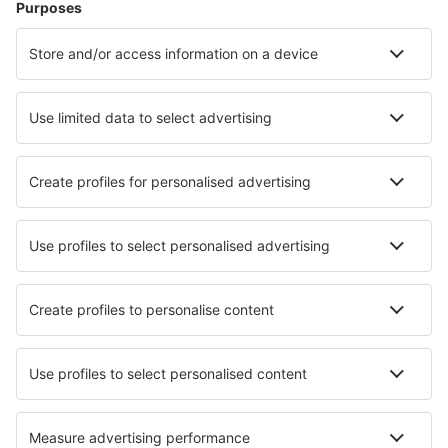
Atlantic City Bader Field (ACY)
Atmautluak Airport (ATT)
Auburn-Lewiston Municipal Airport (LEW)
Augusta Regional Airport (AGS)
Augusta State Airport (AUG)
Green Bay Austin Straubel Intl (GRB)
Austin-Bergstrom Intl Airport (AUS)
Quincy Baldwin Field (UIN)
Baltimore Thurgood Marshall Intl (BWI)
Bangor Intl Airport (BGR)
Paducah Barkley Regional (PAH)