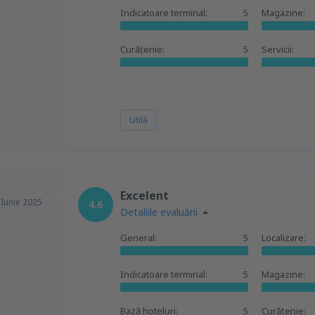
Indicatoare terminal:
5
Magazine:
Curățenie:
5
Servicii:
Utilă
Excelent
,
Iunie 2025
4.6
Detaliile evaluării
General:
5
Localizare:
Indicatoare terminal:
5
Magazine:
Bază hoteluri:
5
Curățenie: