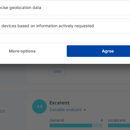
Tivat Bun venit în Muntenegru
ido,
4.1
Detaliile evaluării
Un aeroport bun, dar nu va rămâne prea mu
creștere. Mare pentru economie și toată pu
un ritm invidios de viață.
Această recenzie este tradusă automat
Arată s
Utilă
Excelent
4.6
Detaliile evaluării
025
General:
4
Localizare: