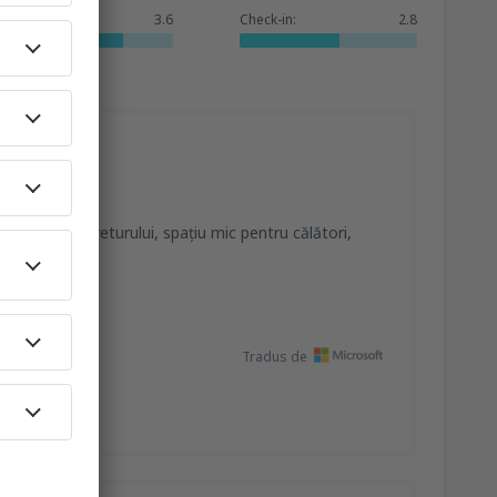
Servicii:
3.6
Check-in:
2.8
in în timpul returului, spațiu mic pentru călători,
ursa
Tradus de