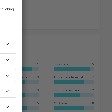
General:
4.1
Localizare:
4.5
Condiții sălii de așteptare:
3.3
Indicatoare terminal:
3.7
Magazine:
3.3
Locuri de parcare:
3.2
Bază hoteluri:
3.5
Curățenie:
3.8