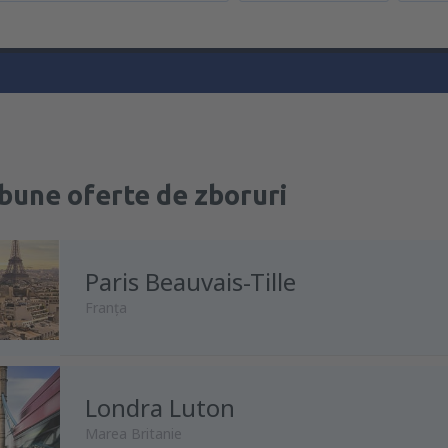
bune oferte de zboruri
Paris Beauvais-Tille
Franţa
Londra Luton
din
Chişinău, Chisinau Intl Airp
Marea Britanie