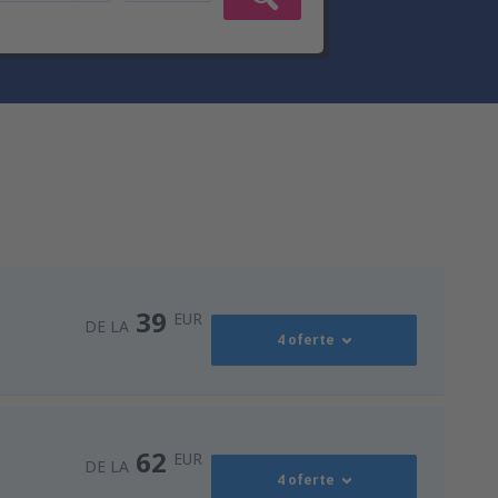
39
EUR
DE LA
4 oferte
52
ort
(RMO)
DE LA
EUR
62
EUR
DE LA
4 oferte