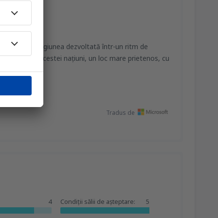
lt timp cu regiunea dezvoltată într-un ritm de
terea de a acestei națiuni, un loc mare prietenos, cu
ursa
Tradus de
4
Condiții sălii de așteptare:
5