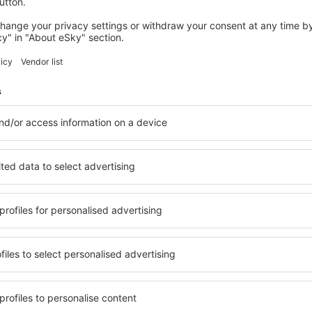
enzii
l Tivat Airport
3.6
bazată pe
8 recenzii
e către clienți