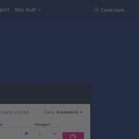
port
Mai mult
Conectare
Caută şi hotel
Clasa:
Economică
ur
Pasageri
1