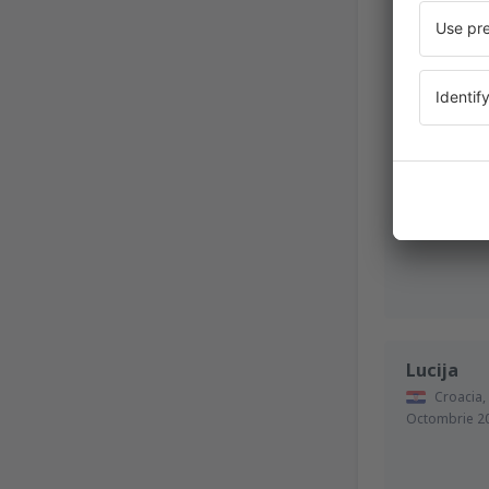
James
Reino Un
Iunie 2019
Lucija
Croacia,
Octombrie 2