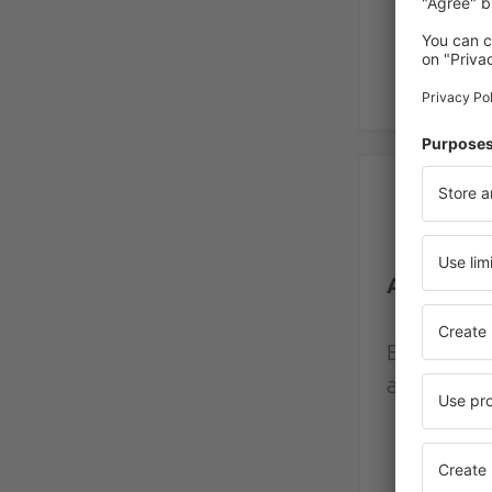
Rec
Aeroportu
Evaluare 
acordate d