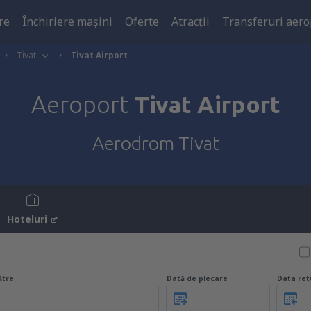
re
Închiriere mașini
Oferte
Atracţii
Transferuri aero
Tivat
Tivat Airport
Aeroport
Tivat Airport
Aerodrom Tivat
Hoteluri
ătre
Dată de plecare
Data ret