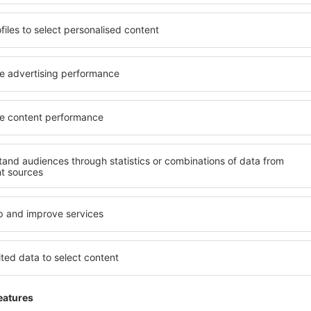
Ploaie
Mai 2023
1.9
Detaliile evaluării
Probleme cu aterizarea unui avion de la Berl
servicii neplăcute
Această recenzie este tradusă automat
Arată s
Utilă
1