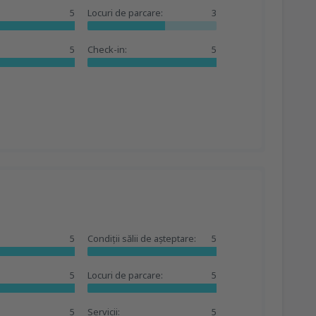
5
Locuri de parcare:
3
5
Check-in:
5
5
Condiții sălii de așteptare:
5
5
Locuri de parcare:
5
5
Servicii:
5