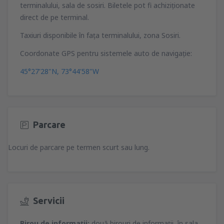
terminalului, sala de sosiri. Biletele pot fi achiziţionate
direct de pe terminal.
Taxiuri disponibile în faţa terminalului, zona Sosiri.
Coordonate GPS pentru sistemele auto de navigaţie:
45°27'28"N, 73°44'58"W
Parcare
Locuri de parcare pe termen scurt sau lung.
Servicii
Birou de informaţii:
două birouri de informaţii, în sala