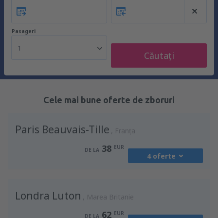
Pasageri
1
Căutați
Cele mai bune oferte de zboruri
Paris Beauvais-Tille
Franţa
38
EUR
DE LA
4 oferte
din
Chişinău, Chisinau Intl Airport
(RMO)
Londra Luton
52
Marea Britanie
DE LA
EUR
62
EUR
DE LA