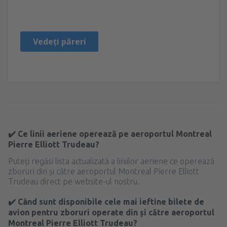
United States Of America,
Mai 2023
Vedeți păreri
✔️ Ce linii aeriene operează pe aeroportul Montreal
Pierre Elliott Trudeau?
Puteți regăsi lista actualizată a liniilor aeriene ce operează
zboruri din și către aeroportul Montreal Pierre Elliott
Trudeau direct pe website-ul nostru.
✔️ Când sunt disponibile cele mai ieftine bilete de
avion pentru zboruri operate din și către aeroportul
Montreal Pierre Elliott Trudeau?