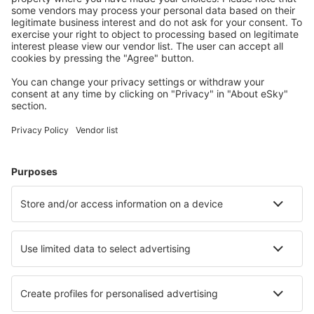
Comox Airport (YQQ)
Calgary
Cambridge Bay Airport (YCB)
Campbell River
Campbell River
Cape Dorset (YTE)
Cartwright (YRF)
Charlo Airport (YCL)
Charlottetown (YHG)
Charlottetown Airport (YYG)
Chesterfield Inlet Airport (YCS)