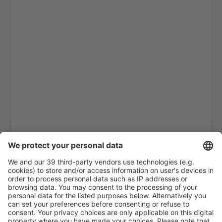
Calgary
Bella Bella Airport (ZEL)
Bella Coola (QBC)
Kitchenuhmaykoosib Big Trout Lake (YTL)
Toronto
Black Tickle (YBI)
Blanc Sablon Airport (YBX)
Bonaventure Airport (YVB)
Delta Boundary Bay (YDT)
Brandon (YBR)
Toronto