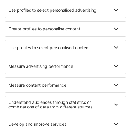
Chevery Airport (YHR)
Chibougamau/Chapais Airport (YMT)
Chisasibi Airport (YKU)
Sarnia Chris Hadfield (YZR)
Churchill Airport (YYQ)
Churchill Falls Airport (ZUM)
Clyde River Airport (YCY)
Vancouver
Coral Harbour Airport (YZS)
Cortes Bay SPB (YCF)
Canadian Rockies Intl Airport (YXC)