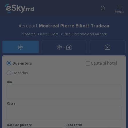
Meniu
Aeroport
Montreal Pierre Elliott Trudeau
Montréal–Pierre Elliott Trudeau International Airport
Caută şi hotel
Dus-întors
Doar dus
Din
Către
Dată de plecare
Data retur