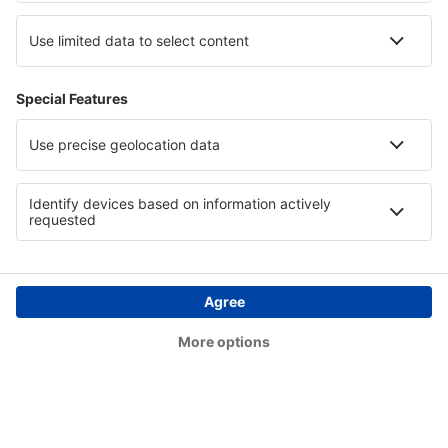
Dawson City Airport (YDA)
Dawson Creek Airport (YDQ)
Deer Lake (YVZ)
Deer Lake Airport (YDF)
Deline (YWJ)
Prince Rupert Digby Island Water Aerodrome
(YPR)
Dryden Regional Airport (YHD)
Edmonton Intl Airport (YEG)
Whitehorse Erik Nielsen (YXY)
Ottawa