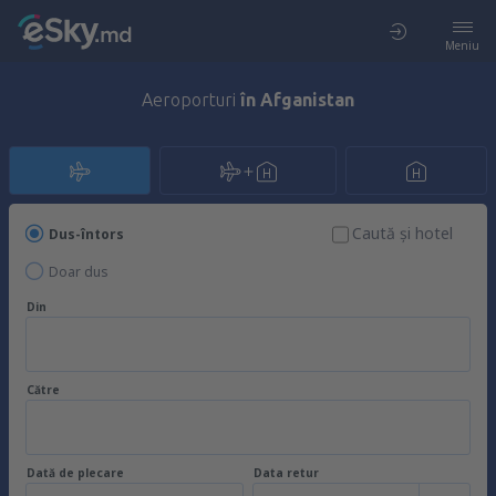
Meniu
Aeroporturi
în Afganistan
Caută şi hotel
Dus-întors
Doar dus
Din
Către
Dată de plecare
Data retur