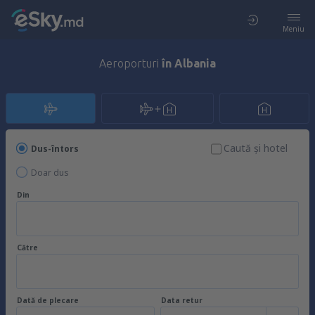
Meniu
Aeroporturi
în Albania
Caută şi hotel
Dus-întors
Doar dus
Din
Către
Dată de plecare
Data retur