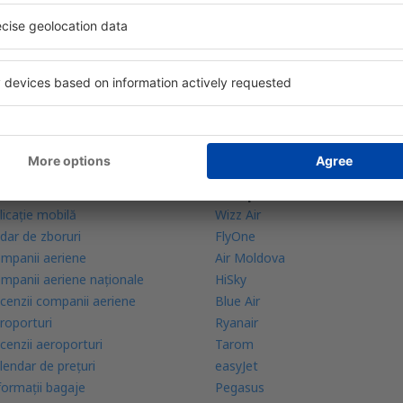
bine evaluată aplicație din categoria călătoriilor
rte zilnice la îndemână
zervările tale într-un singur loc
lă mai multe
Companii aeriene
licație mobilă
Wizz Air
dar de zboruri
FlyOne
mpanii aeriene
Air Moldova
mpanii aeriene naţionale
HiSky
cenzii companii aeriene
Blue Air
roporturi
Ryanair
cenzii aeroporturi
Tarom
lendar de prețuri
easyJet
formații bagaje
Pegasus