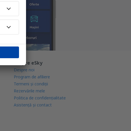
Despre eSky
Despre noi
Program de afiliere
Termeni şi condiţii
Rezervările mele
Politica de confidențialitate
Asistenţă şi contact