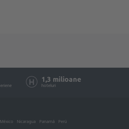
1,3 milioane
eriene
hoteluri
México
Nicaragua
Panamá
Perú