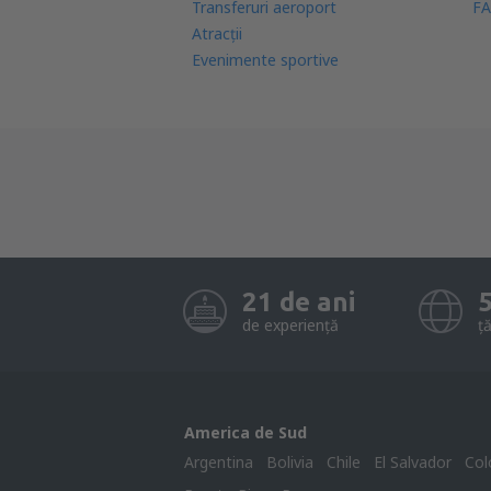
Transferuri aeroport
FA
Atracţii
Evenimente sportive
21 de ani
de experiență
ță
America de Sud
Argentina
Bolivia
Chile
El Salvador
Col