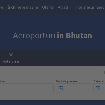
re
Închiriere mașini
Oferte
Atracţii
Transferuri aero
Aeroporturi
în Bhutan
Hoteluri
ătre
Dată de plecare
Data ret