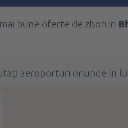
 mai bune oferte de zboruri
B
utați aeroporturi oriunde în l