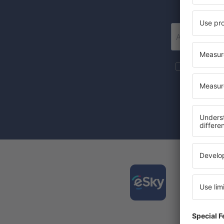
Mai multe c
materiale in
furnizat-o.
Prin bifarea
(concomiten
Desca
și org
călător