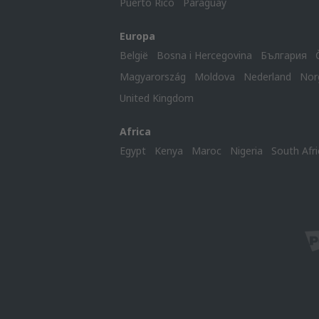
Puerto Rico
Paraguay
Europa
België
Bosna i Hercegovina
България
Magyarország
Moldova
Nederland
Nor
United Kingdom
Africa
Egypt
Kenya
Maroc
Nigeria
South Afri