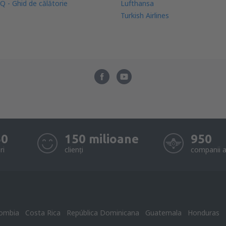
Q - Ghid de călătorie
Lufthansa
Turkish Airlines
50
150 milioane
950
ri
clienți
companii a
ombia
Costa Rica
República Dominicana
Guatemala
Honduras