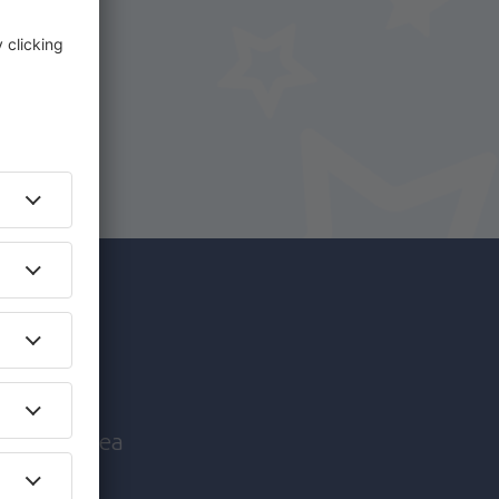
i.
+ Hotel
c mai
nice înaintea