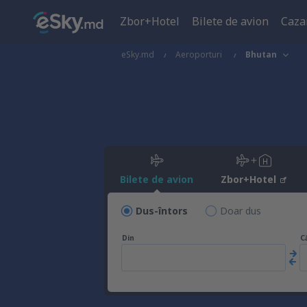
Zbor+Hotel
Bilete de avion
Caza
eSky.md
Aeroporturi
Bhutan
Bilete de avion
Zbor+Hotel
Dus-întors
Doar dus
Din
C