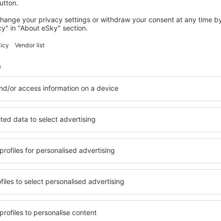
Economiseşte timp și ban
Rezervă un pachet Zbor 
pe eSky.md!
Explorează
ații la newsletter călătores
mult cu mai puțin
ine, city break-uri, vacanțe – profită de ofertele u
tuturor.