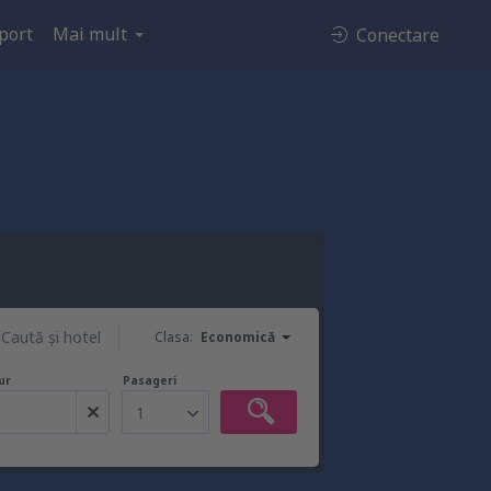
port
Mai mult
Conectare
Caută şi hotel
Clasa:
Economică
ur
Pasageri
1