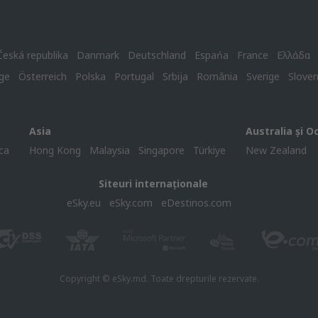
Česká republika
Danmark
Deutschland
Espańa
France
Ελλάδα
ge
Österreich
Polska
Portugal
Srbija
România
Sverige
Slove
Asia
Australia și O
ca
Hong Kong
Malaysia
Singapore
Türkiye
New Zealand
Siteuri internaționale
eSky.eu
eSky.com
eDestinos.com
Copyright © eSky.md. Toate drepturile rezervate.