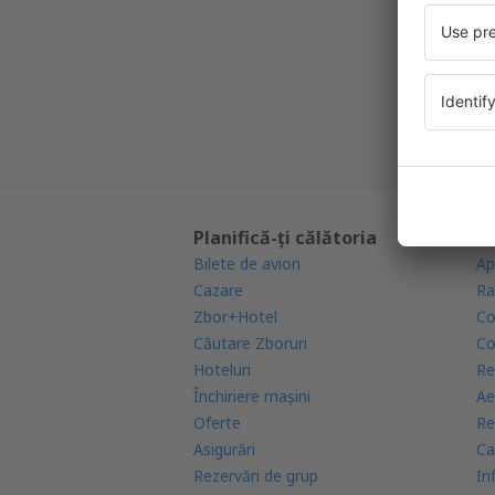
Cea mai 
Noi ofe
Toate re
Planifică-ți călătoria
Af
Bilete de avion
Ap
Cazare
Ra
Zbor+Hotel
Co
Căutare Zboruri
Co
Hoteluri
Re
Închiriere mașini
Ae
Oferte
Re
Asigurări
Ca
Rezervări de grup
In