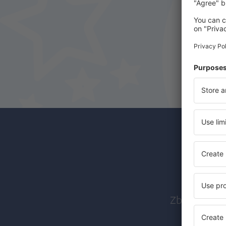
Abon
Zboruri ieft