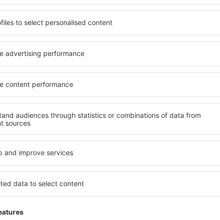
Trimitem doar ce e mai bun, pe cuvânt de turişti
ălătorii la prețuri avantajoase în newsletter-ul nostru.
Sunt de acord s
formaționale (sub formă de newsletter) de la eSky.pl S.A. la adresa de e-mail 
 căsuței de mai sus, furnizarea adresei de e-mail și apăsarea butonului „Înscrie
t), vă dați acordul ca datele dumneavoastră personale
rcă aplicația noastră
anizează-ţi convenabil
iile