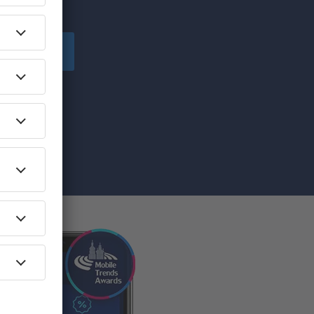
!
Înscriere
ă primesc
pe care am
re”