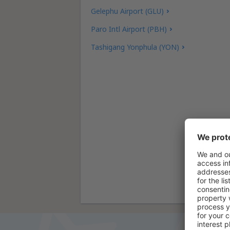
Gelephu Airport (GLU)
Paro Intl Airport (PBH)
Tashigang Yonphula (YON)