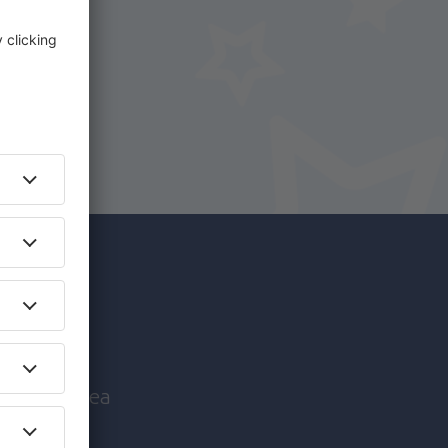
i.
+ Hotel
c mai
nice înaintea