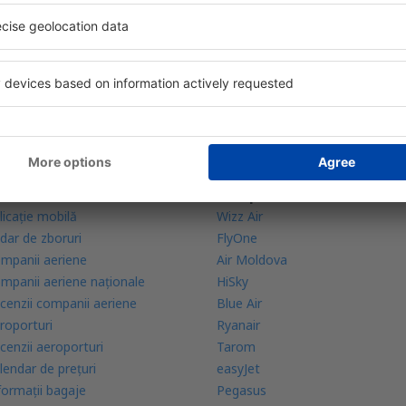
bine evaluată aplicație din categoria călătoriilor
rte zilnice la îndemână
zervările tale într-un singur loc
lă mai multe
Companii aeriene
licație mobilă
Wizz Air
dar de zboruri
FlyOne
mpanii aeriene
Air Moldova
mpanii aeriene naţionale
HiSky
cenzii companii aeriene
Blue Air
roporturi
Ryanair
cenzii aeroporturi
Tarom
lendar de prețuri
easyJet
formații bagaje
Pegasus