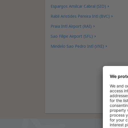
Espargos Amilcar Cabral (SID)
Rabil Aristides Pereira Intl (BVC)
Praia Intl Airport (RAI)
Sao Filipe Airport (SFL)
Mindelo Sao Pedro Intl (VXE)