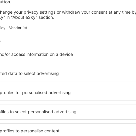
Economiseşte timp și ban
Rezervă un pachet Zbor 
pe eSky.md!
Explorează
ații la newsletter călătores
mult cu mai puțin
ine, city break-uri, vacanțe – profită de ofertele u
tuturor.