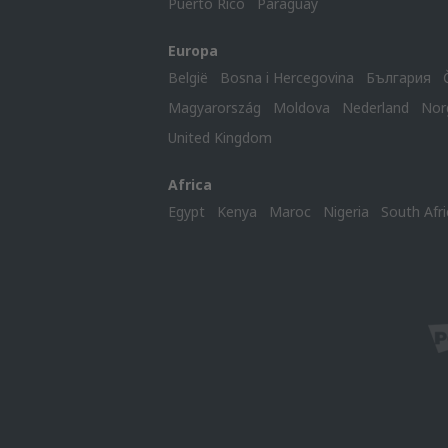
Puerto Rico
Paraguay
Europa
België
Bosna i Hercegovina
България
Magyarország
Moldova
Nederland
Nor
United Kingdom
Africa
Egypt
Kenya
Maroc
Nigeria
South Afri