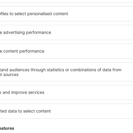
Trimitem doar ce e mai bun, pe cuvânt de turişti
ălătorii la prețuri avantajoase în newsletter-ul nostru.
Sunt de acord s
formaționale (sub formă de newsletter) de la eSky.pl S.A. la adresa de e-mail 
 căsuței de mai sus, furnizarea adresei de e-mail și apăsarea butonului „Înscrie
t), vă dați acordul ca datele dumneavoastră personale
rcă aplicația noastră
anizează-ţi convenabil
iile