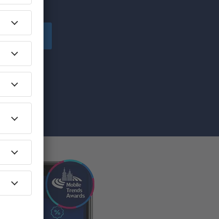
!
Înscriere
ă primesc
pe care am
re”