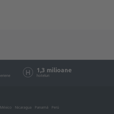
1,3 milioane
eriene
hoteluri
México
Nicaragua
Panamá
Perú