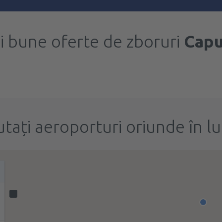
i bune oferte de zboruri
Capu
utați aeroporturi oriunde în l