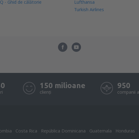
Q - Ghid de călătorie
Lufthansa
Turkish Airlines
50
150 milioane
950
ri
clienți
companii a
ombia
Costa Rica
República Dominicana
Guatemala
Honduras