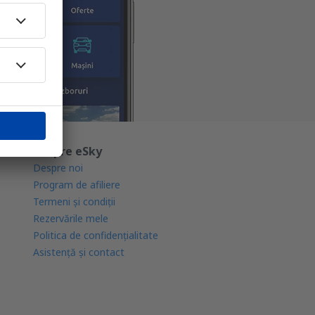
Despre eSky
Despre noi
Program de afiliere
Termeni şi condiţii
Rezervările mele
Politica de confidențialitate
Asistenţă şi contact