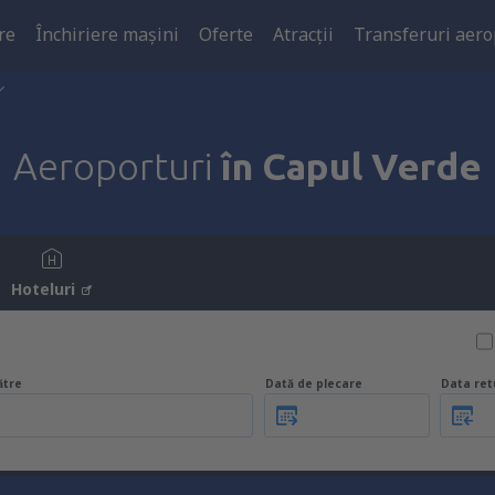
re
Închiriere mașini
Oferte
Atracţii
Transferuri aero
Aeroporturi
în Capul Verde
Hoteluri
ătre
Dată de plecare
Data ret