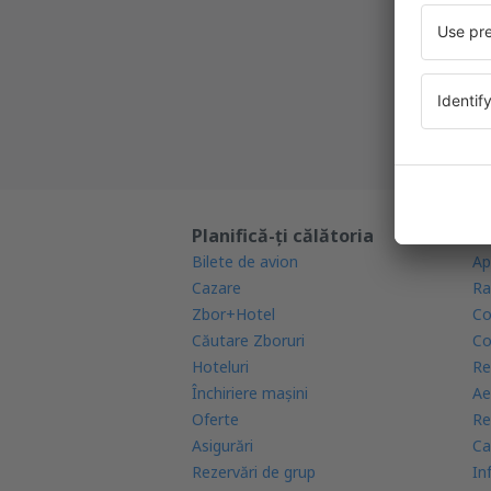
Cea mai 
Noi ofe
Toate re
Planifică-ți călătoria
Af
Bilete de avion
Ap
Cazare
Ra
Zbor+Hotel
Co
Căutare Zboruri
Co
Hoteluri
Re
Închiriere mașini
Ae
Oferte
Re
Asigurări
Ca
Rezervări de grup
In