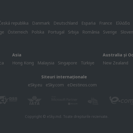
Česká republika
Danmark
Deutschland
Espańa
France
Ελλάδα
ge
Österreich
Polska
Portugal
Srbija
România
Sverige
Slove
Asia
Australia și O
ca
Hong Kong
Malaysia
Singapore
Türkiye
New Zealand
Siteuri internaționale
eSky.eu
eSky.com
eDestinos.com
Copyright © eSky.md. Toate drepturile rezervate.