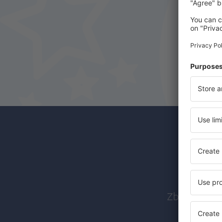
Abon
Zboruri ieft