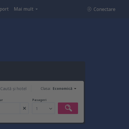
port
Mai mult
Conectare
Caută şi hotel
Clasa:
Economică
ur
Pasageri
1