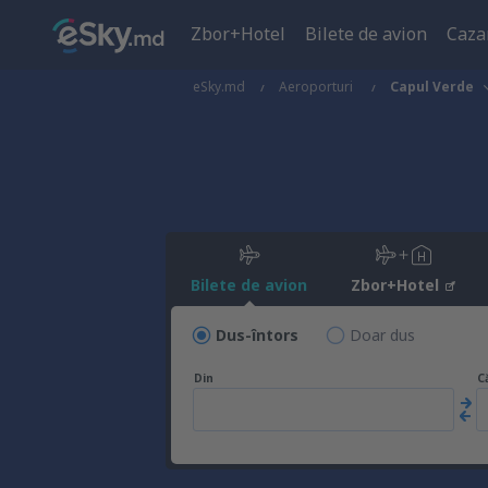
Zbor+Hotel
Bilete de avion
Caza
eSky.md
Aeroporturi
Capul Verde
Bilete de avion
Zbor+Hotel
Dus-întors
Doar dus
Din
C