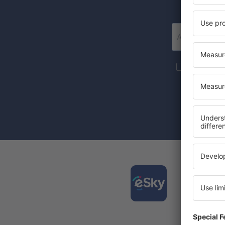
Mai multe c
materiale in
furnizat-o.
Prin bifarea
(concomiten
Desca
și org
călător