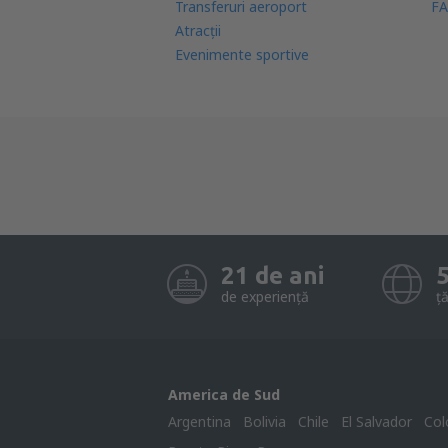
Transferuri aeroport
FA
Atracţii
Evenimente sportive
21 de ani
de experiență
ță
America de Sud
Argentina
Bolivia
Chile
El Salvador
Col