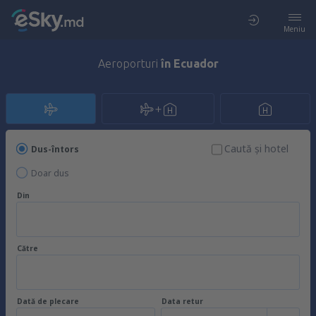
Meniu
Aeroporturi
în Ecuador
Caută şi hotel
Dus-întors
Doar dus
Din
Către
Dată de plecare
Data retur