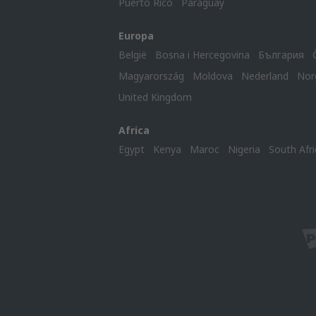
Puerto Rico
Paraguay
Europa
België
Bosna i Hercegovina
България
Magyarország
Moldova
Nederland
Nor
United Kingdom
Africa
Egypt
Kenya
Maroc
Nigeria
South Afri