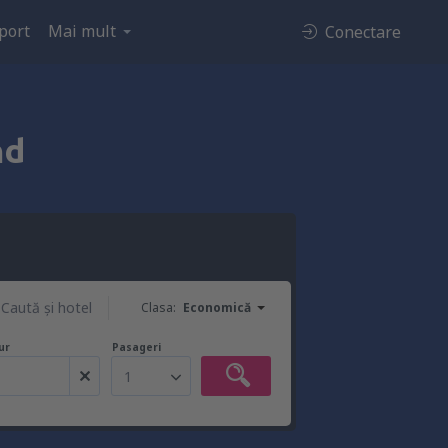
port
Mai mult
Conectare
nd
Caută şi hotel
Clasa:
Economică
ur
Pasageri
1