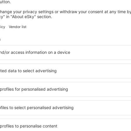
Economiseşte timp și ban
Rezervă un pachet Zbor 
pe eSky.md!
Explorează
ații la newsletter călătores
mult cu mai puțin
ine, city break-uri, vacanțe – profită de ofertele u
tuturor.