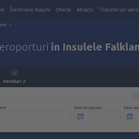
re
Închiriere mașini
Oferte
Atracţii
Transferuri aero
land
eroporturi
în Insulele Falkla
Hoteluri
ătre
Dată de plecare
Data ret