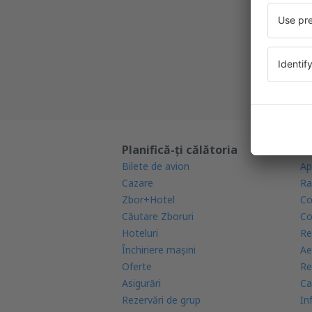
Cea mai 
Noi ofe
Toate re
Planifică-ți călătoria
Af
Bilete de avion
Ap
Cazare
Ra
Zbor+Hotel
Co
Căutare Zboruri
Co
Hoteluri
Re
Închiriere mașini
Ae
Oferte
Re
Asigurări
Ca
Rezervări de grup
In