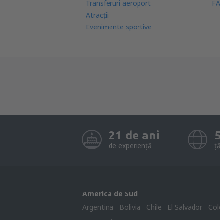
Transferuri aeroport
FA
Atracţii
Evenimente sportive
21 de ani
de experiență
ță
America de Sud
Argentina
Bolivia
Chile
El Salvador
Col