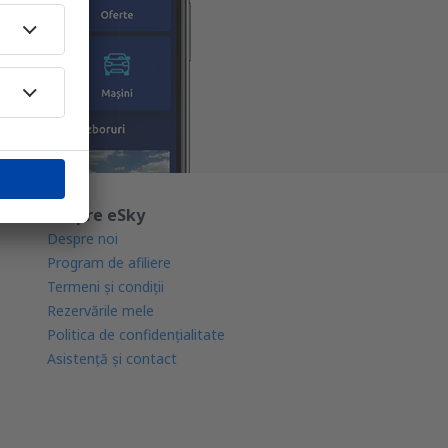
Despre eSky
Despre noi
Program de afiliere
Termeni şi condiţii
Rezervările mele
Politica de confidențialitate
Asistenţă şi contact