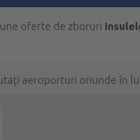
bune oferte de zboruri
Insulel
utați aeroporturi oriunde în l