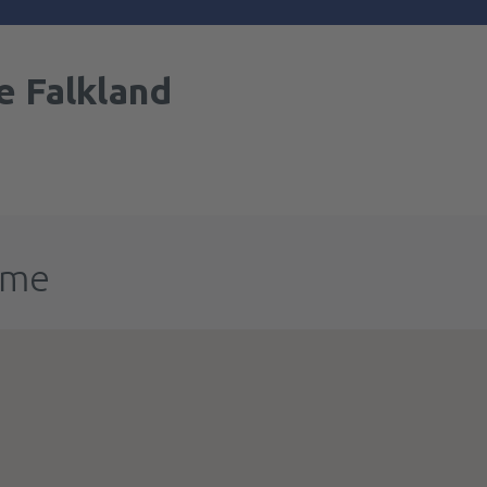
e Falkland
ume