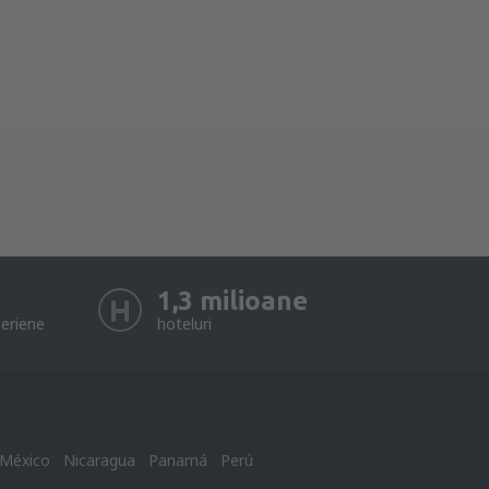
1,3 milioane
eriene
hoteluri
México
Nicaragua
Panamá
Perú