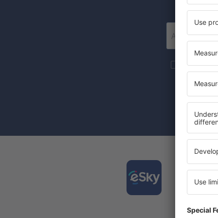
Mai multe c
materiale in
furnizat-o.
Prin bifarea
(concomiten
Desca
și org
călător