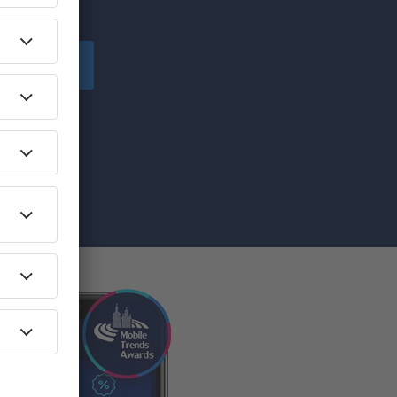
!
Înscriere
ă primesc
pe care am
re”