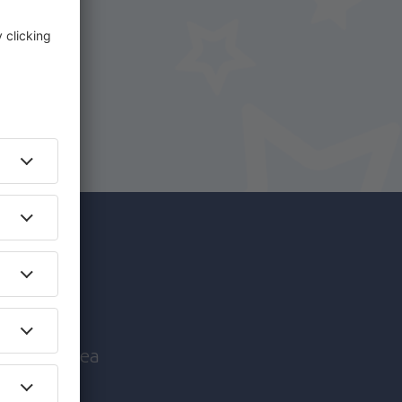
i.
+ Hotel
c mai
nice înaintea