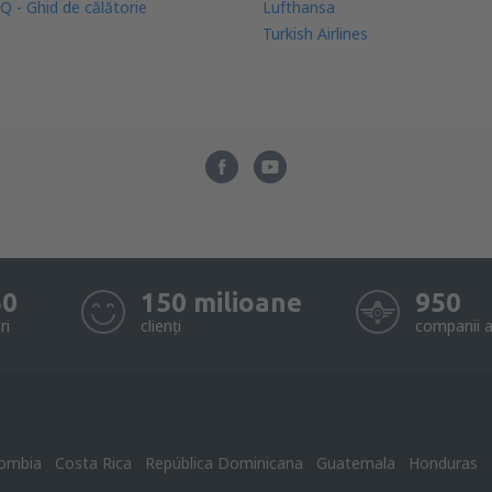
Q - Ghid de călătorie
Lufthansa
Turkish Airlines
50
150 milioane
950
ri
clienți
companii a
ombia
Costa Rica
República Dominicana
Guatemala
Honduras