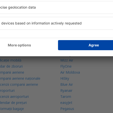
bine evaluată aplicație din categoria călătoriilor
rte zilnice la îndemână
zervările tale într-un singur loc
lă mai multe
Companii aeriene
licație mobilă
Wizz Air
dar de zboruri
FlyOne
mpanii aeriene
Air Moldova
mpanii aeriene naţionale
HiSky
cenzii companii aeriene
Blue Air
roporturi
Ryanair
cenzii aeroporturi
Tarom
lendar de prețuri
easyJet
formații bagaje
Pegasus