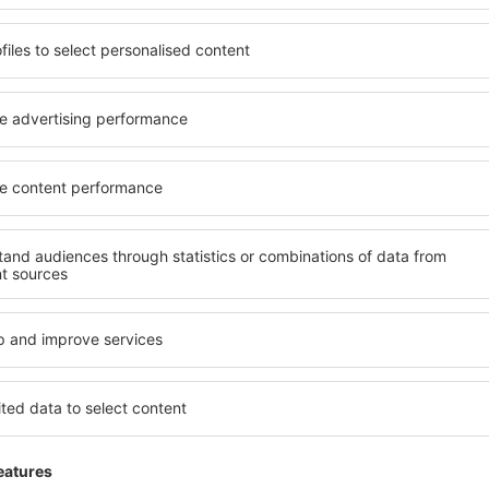
Trimitem doar ce e mai bun, pe cuvânt de turişti
ălătorii la prețuri avantajoase în newsletter-ul nostru.
Sunt de acord s
formaționale (sub formă de newsletter) de la eSky.pl S.A. la adresa de e-mail 
 căsuței de mai sus, furnizarea adresei de e-mail și apăsarea butonului „Înscrie
t), vă dați acordul ca datele dumneavoastră personale
rcă aplicația noastră
anizează-ţi convenabil
iile