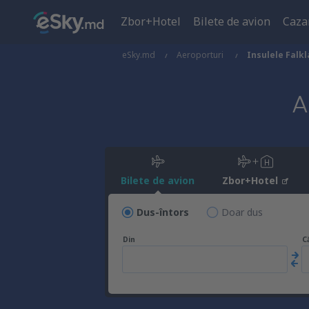
Zbor+Hotel
Bilete de avion
Caza
eSky.md
Aeroporturi
Insulele Falk
A
Bilete de avion
Zbor+Hotel
Dus-întors
Doar dus
Din
C