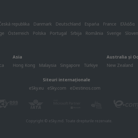
Česká republika
Danmark
Deutschland
Espańa
France
Ελλάδα
ge
Österreich
Polska
Portugal
Srbija
România
Sverige
Slove
Asia
Australia și O
ca
Hong Kong
Malaysia
Singapore
Türkiye
New Zealand
Siteuri internaționale
eSky.eu
eSky.com
eDestinos.com
Copyright © eSky.md. Toate drepturile rezervate.