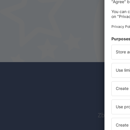
Abon
Zboruri ieft