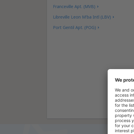
Franceville Apt. (MVB)
Libreville Leon M'ba Intl (LBV)
Port Gentil Apt. (POG)