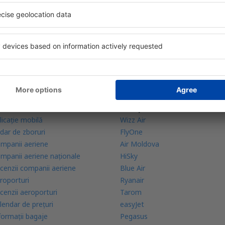
bine evaluată aplicație din categoria călătoriilor
rte zilnice la îndemână
zervările tale într-un singur loc
lă mai multe
Companii aeriene
licație mobilă
Wizz Air
dar de zboruri
FlyOne
mpanii aeriene
Air Moldova
mpanii aeriene naţionale
HiSky
cenzii companii aeriene
Blue Air
roporturi
Ryanair
cenzii aeroporturi
Tarom
lendar de prețuri
easyJet
formații bagaje
Pegasus