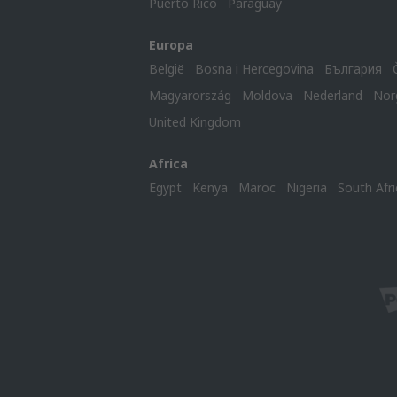
Puerto Rico
Paraguay
Europa
België
Bosna i Hercegovina
България
Magyarország
Moldova
Nederland
Nor
United Kingdom
Africa
Egypt
Kenya
Maroc
Nigeria
South Afri