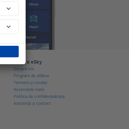
Despre eSky
Despre noi
Program de afiliere
Termeni şi condiţii
Rezervările mele
Politica de confidențialitate
Asistenţă şi contact