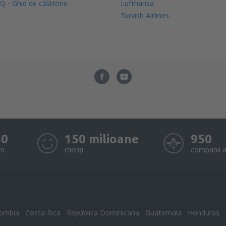
Q - Ghid de călătorie
Lufthansa
Turkish Airlines
50
150 milioane
950
ri
clienți
companii a
ombia
Costa Rica
República Dominicana
Guatemala
Honduras