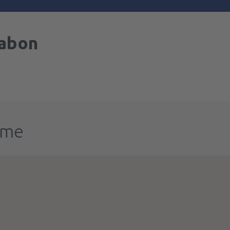
abon
ume