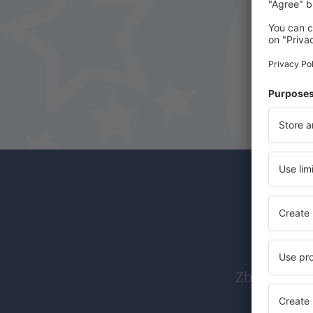
Abon
Zboruri ieft