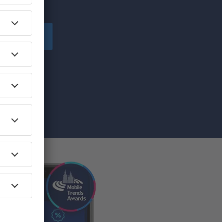
!
Înscriere
ă primesc
pe care am
re”