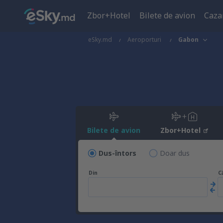
Zbor+Hotel
Bilete de avion
Caza
eSky.md
Aeroporturi
Gabon
Bilete de avion
Zbor+Hotel
Dus-întors
Doar dus
Din
C