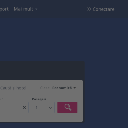
port
Mai mult
Conectare
Caută şi hotel
Clasa:
Economică
ur
Pasageri
1