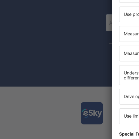
Mai multe c
materiale in
furnizat-o.
Prin bifarea
(concomiten
Desca
și org
călător