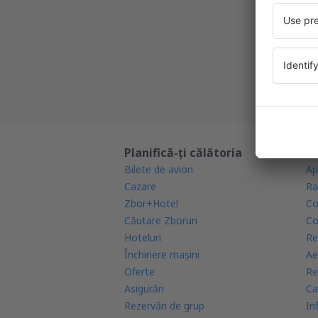
Cea mai 
Noi ofe
Toate re
Planifică-ți călătoria
Af
Bilete de avion
Ap
Cazare
Ra
Zbor+Hotel
Co
Căutare Zboruri
Co
Hoteluri
Re
Închiriere mașini
Ae
Oferte
Re
Asigurări
Ca
Rezervări de grup
In