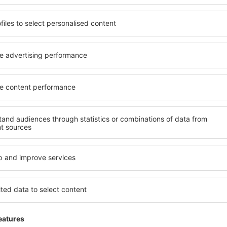
Trimitem doar ce e mai bun, pe cuvânt de turişti
ălătorii la prețuri avantajoase în newsletter-ul nostru.
Sunt de acord s
formaționale (sub formă de newsletter) de la eSky.pl S.A. la adresa de e-mail 
 căsuței de mai sus, furnizarea adresei de e-mail și apăsarea butonului „Înscrie
t), vă dați acordul ca datele dumneavoastră personale
rcă aplicația noastră
anizează-ţi convenabil
iile