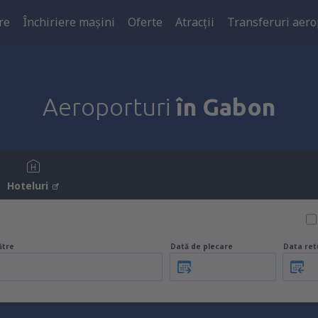
re
Închiriere mașini
Oferte
Atracţii
Transferuri aero
Aeroporturi
în Gabon
Hoteluri
ătre
Dată de plecare
Data ret