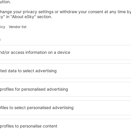
Economiseşte timp și ban
Rezervă un pachet Zbor 
pe eSky.md!
Explorează
ații la newsletter călătores
mult cu mai puțin
ine, city break-uri, vacanțe – profită de ofertele u
tuturor.