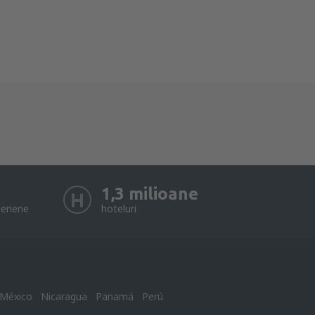
1,3 milioane
eriene
hoteluri
México
Nicaragua
Panamá
Perú