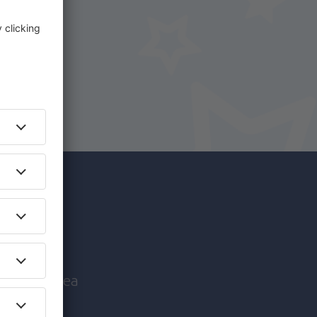
i.
+ Hotel
c mai
nice înaintea