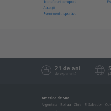
Transferuri aeroport
FA
Atracţii
Evenimente sportive
21 de ani
de experiență
ță
America de Sud
Argentina
Bolivia
Chile
El Salvador
Col