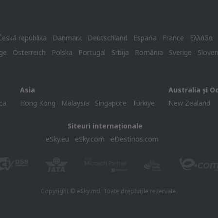
Česká republika
Danmark
Deutschland
Espańa
France
Ελλάδα
ge
Österreich
Polska
Portugal
Srbija
România
Sverige
Slove
Asia
Australia și O
ca
Hong Kong
Malaysia
Singapore
Türkiye
New Zealand
Siteuri internaționale
eSky.eu
eSky.com
eDestinos.com
Copyright © eSky.md. Toate drepturile rezervate.