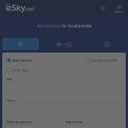
Meniu
Aeroporturi
în Guatemala
Caută şi hotel
Dus-întors
Doar dus
Din
Către
Dată de plecare
Data retur