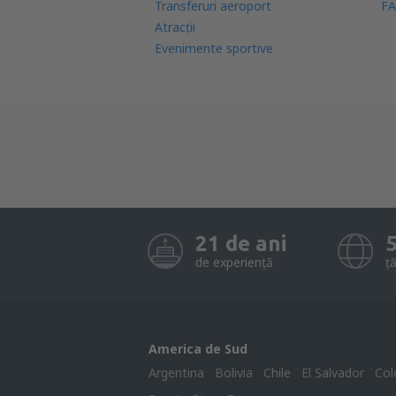
Transferuri aeroport
FA
Atracţii
Evenimente sportive
21 de ani
de experiență
ță
America de Sud
Argentina
Bolivia
Chile
El Salvador
Col