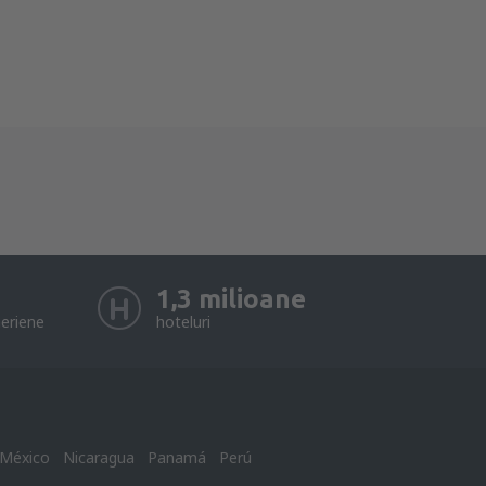
1,3 milioane
eriene
hoteluri
México
Nicaragua
Panamá
Perú