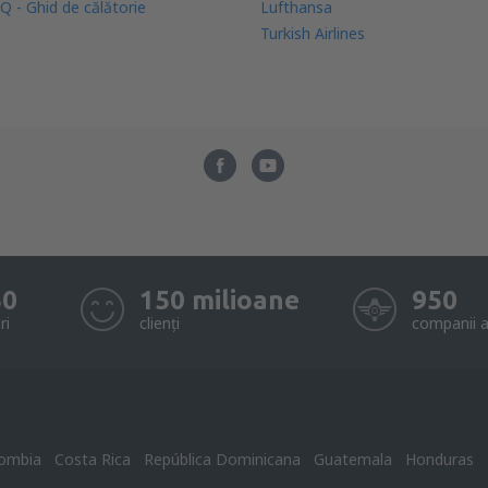
Q - Ghid de călătorie
Lufthansa
Turkish Airlines
50
150 milioane
950
ri
clienți
companii a
ombia
Costa Rica
República Dominicana
Guatemala
Honduras