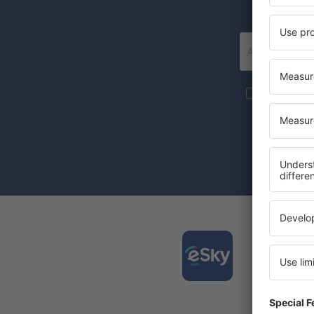
Mai multe c
materiale in
furnizat-o.
Prin bifarea
(concomiten
Desca
și org
călător