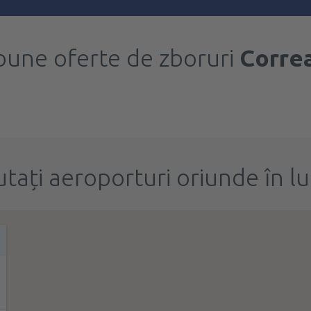
bune oferte de zboruri
Corre
utați aeroporturi oriunde în l