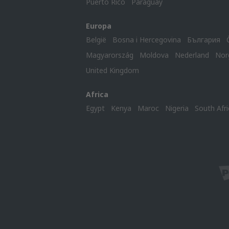
Puerto Rico
Paraguay
Europa
België
Bosna i Hercegovina
България
Magyarország
Moldova
Nederland
Nor
United Kingdom
Africa
Egypt
Kenya
Maroc
Nigeria
South Afri