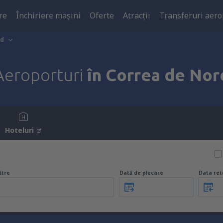
re
Închiriere mașini
Oferte
Atracţii
Transferuri aero
rd
Aeroporturi
în Correa de Nor
Hoteluri
ătre
Dată de plecare
Data ret