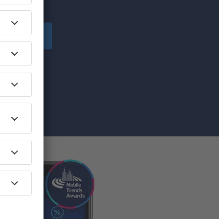
!
Înscriere
ă primesc
pe care am
re”