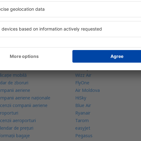
bine evaluată aplicație din categoria călătoriilor
rte zilnice la îndemână
zervările tale într-un singur loc
lă mai multe
Companii aeriene
licație mobilă
Wizz Air
dar de zboruri
FlyOne
mpanii aeriene
Air Moldova
mpanii aeriene naţionale
HiSky
cenzii companii aeriene
Blue Air
roporturi
Ryanair
cenzii aeroporturi
Tarom
lendar de prețuri
easyJet
formații bagaje
Pegasus