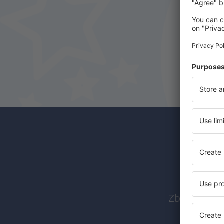
Abon
Zboruri ieft