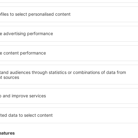
Trimitem doar ce e mai bun, pe cuvânt de turişti
ălătorii la prețuri avantajoase în newsletter-ul nostru.
Sunt de acord s
formaționale (sub formă de newsletter) de la eSky.pl S.A. la adresa de e-mail 
 căsuței de mai sus, furnizarea adresei de e-mail și apăsarea butonului „Înscrie
t), vă dați acordul ca datele dumneavoastră personale
rcă aplicația noastră
anizează-ţi convenabil
iile