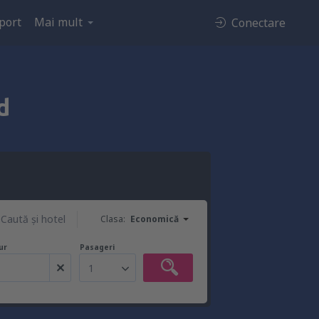
port
Mai mult
Conectare
d
Caută şi hotel
Clasa:
Economică
ur
Pasageri
1