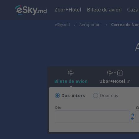
Zbor+Hotel
Bilete de avion
Caza
eSky.md
Aeroporturi
Correa de No
Bilete de avion
Zbor+Hotel
Dus-întors
Doar dus
Din
C