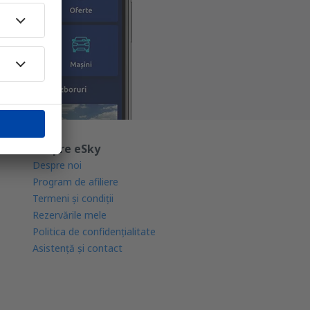
Despre eSky
Despre noi
Program de afiliere
Termeni şi condiţii
Rezervările mele
Politica de confidențialitate
Asistenţă şi contact