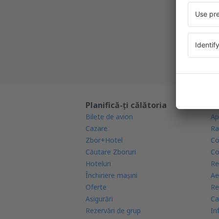
Cea mai 
Noi ofe
Toate re
Planifică-ți călătoria
Af
Bilete de avion
Ap
Cazare
Ra
Zbor+Hotel
Co
Căutare Zboruri
Co
Hoteluri
Re
Închiriere mașini
Ae
Oferte
Re
Asigurări
Ca
Rezervări de grup
In