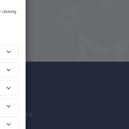
i.
+ Hotel
c mai
nice înaintea