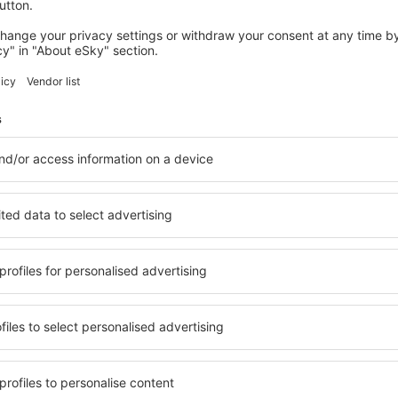
Economiseşte timp și ban
Rezervă un pachet Zbor 
pe eSky.md!
Explorează
ații la newsletter călătores
mult cu mai puțin
ine, city break-uri, vacanțe – profită de ofertele u
tuturor.