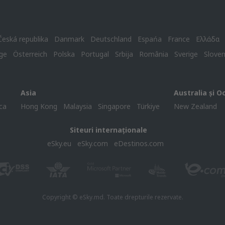
Česká republika
Danmark
Deutschland
Espańa
France
Ελλάδα
ge
Österreich
Polska
Portugal
Srbija
România
Sverige
Slove
Asia
Australia și O
ca
Hong Kong
Malaysia
Singapore
Türkiye
New Zealand
Siteuri internaționale
eSky.eu
eSky.com
eDestinos.com
Copyright © eSky.md. Toate drepturile rezervate.