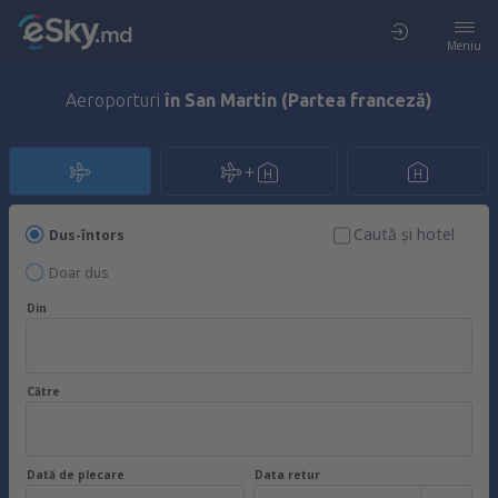
Meniu
Aeroporturi
în San Martin (Partea franceză)
Caută şi hotel
Dus-întors
Doar dus
Din
Către
Dată de plecare
Data retur