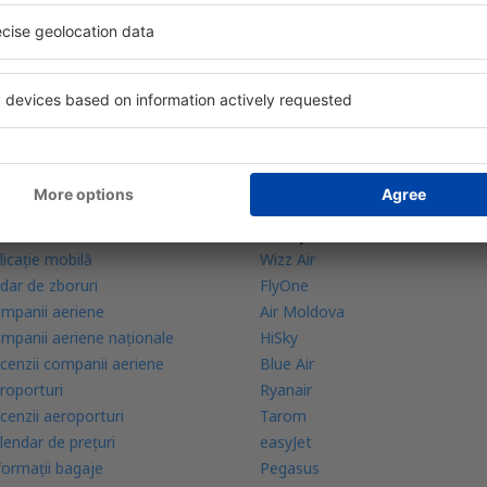
bine evaluată aplicație din categoria călătoriilor
rte zilnice la îndemână
zervările tale într-un singur loc
lă mai multe
Companii aeriene
licație mobilă
Wizz Air
dar de zboruri
FlyOne
mpanii aeriene
Air Moldova
mpanii aeriene naţionale
HiSky
cenzii companii aeriene
Blue Air
roporturi
Ryanair
cenzii aeroporturi
Tarom
lendar de prețuri
easyJet
formații bagaje
Pegasus