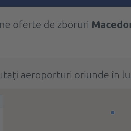
ne oferte de zboruri
Macedon
utați aeroporturi oriunde în l