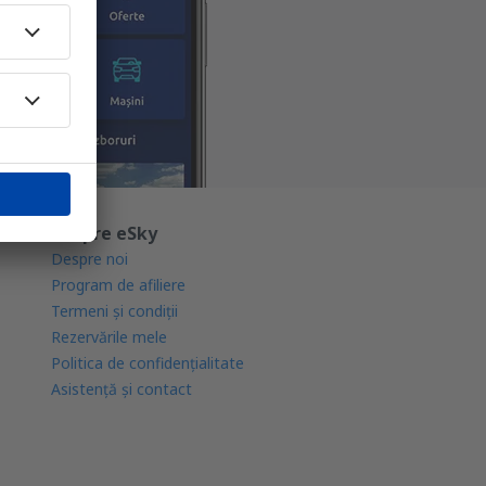
Despre eSky
Despre noi
Program de afiliere
Termeni şi condiţii
Rezervările mele
Politica de confidențialitate
Asistenţă şi contact