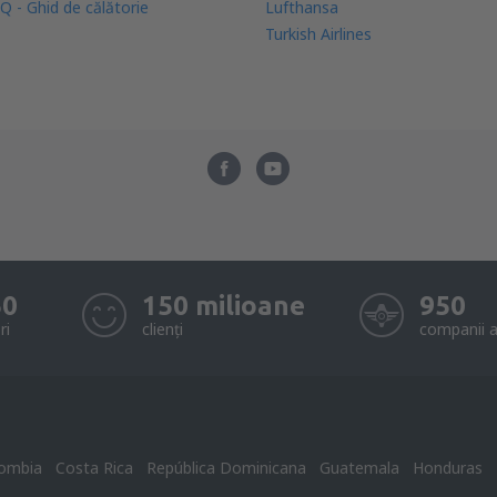
Q - Ghid de călătorie
Lufthansa
Turkish Airlines
50
150 milioane
950
ri
clienți
companii a
ombia
Costa Rica
República Dominicana
Guatemala
Honduras