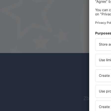
Abon
Zboruri ieft