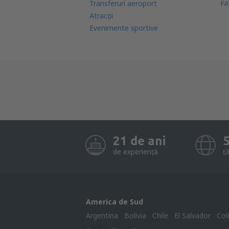
Transferuri aeroport
FA
Atracţii
Evenimente sportive
21 de ani
de experiență
ță
America de Sud
Argentina
Bolivia
Chile
El Salvador
Col