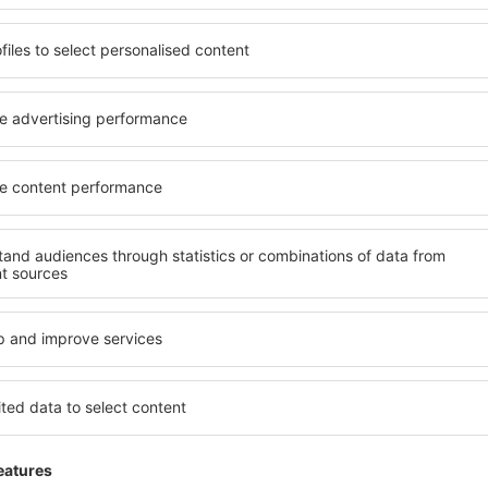
Trimitem doar ce e mai bun, pe cuvânt de turişti
ălătorii la prețuri avantajoase în newsletter-ul nostru.
Sunt de acord s
formaționale (sub formă de newsletter) de la eSky.pl S.A. la adresa de e-mail 
 căsuței de mai sus, furnizarea adresei de e-mail și apăsarea butonului „Înscrie
t), vă dați acordul ca datele dumneavoastră personale
rcă aplicația noastră
anizează-ţi convenabil
iile