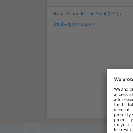
Skopje Alexander The Great (SKP)
Ohrid Airport (OHD)