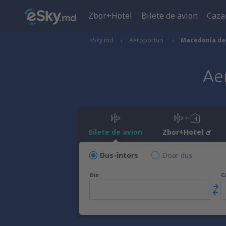
Zbor+Hotel
Bilete de avion
Caza
eSky.md
Aeroporturi
Macedonia de
Ae
Bilete de avion
Zbor+Hotel
Dus-întors
Doar dus
Din
C