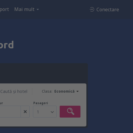
port
Mai mult
Conectare
ord
Caută şi hotel
Clasa:
Economică
ur
Pasageri
1