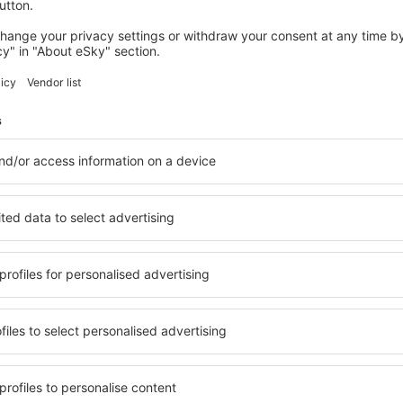
Economiseşte timp și ban
Rezervă un pachet Zbor 
pe eSky.md!
Explorează
ații la newsletter călătores
mult cu mai puțin
ine, city break-uri, vacanțe – profită de ofertele u
tuturor.