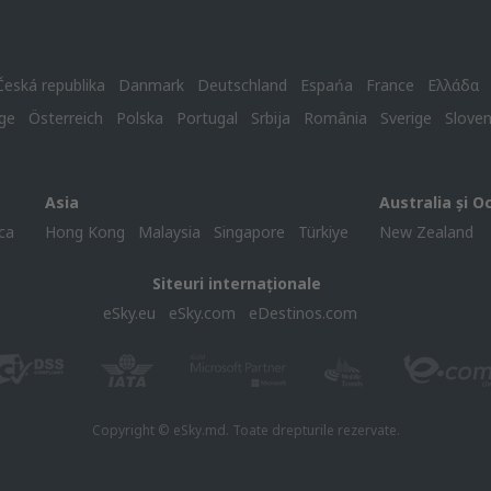
Česká republika
Danmark
Deutschland
Espańa
France
Ελλάδα
ge
Österreich
Polska
Portugal
Srbija
România
Sverige
Slove
Asia
Australia și O
ca
Hong Kong
Malaysia
Singapore
Türkiye
New Zealand
Siteuri internaționale
eSky.eu
eSky.com
eDestinos.com
Copyright © eSky.md. Toate drepturile rezervate.