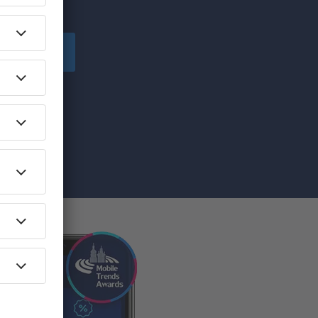
!
Înscriere
ă primesc
pe care am
re”