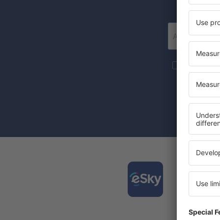
Mai multe c
materiale in
furnizat-o.
Prin bifarea
(concomiten
Desca
și org
călător