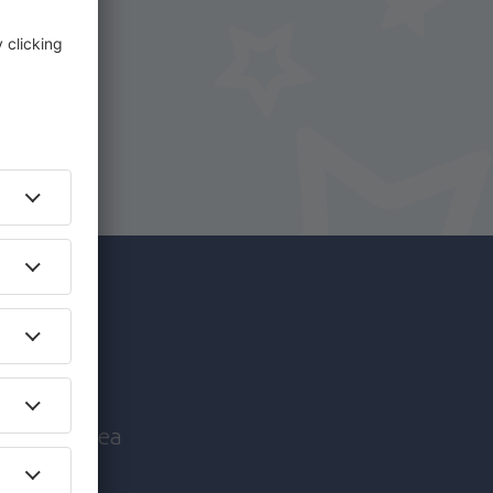
i.
+ Hotel
c mai
nice înaintea