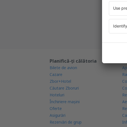
Cea mai 
Noi ofe
Toate re
Planifică-ți călătoria
Af
Bilete de avion
Ap
Cazare
Ra
Zbor+Hotel
Co
Căutare Zboruri
Co
Hoteluri
Re
Închiriere mașini
Ae
Oferte
Re
Asigurări
Ca
Rezervări de grup
In