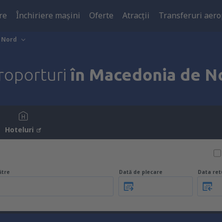
re
Închiriere mașini
Oferte
Atracţii
Transferuri aero
 Nord
roporturi
în Macedonia de N
Hoteluri
ătre
Dată de plecare
Data ret