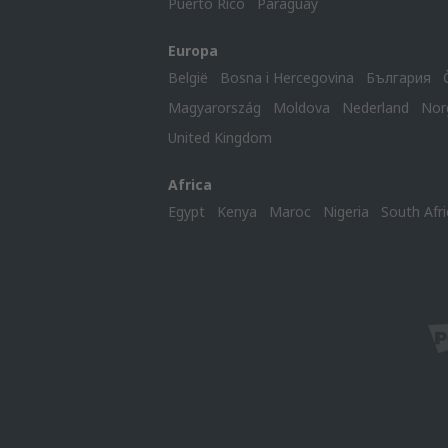
Puerto Rico
Paraguay
Europa
België
Bosna i Hercegovina
България
Magyarország
Moldova
Nederland
Nor
United Kingdom
Africa
Egypt
Kenya
Maroc
Nigeria
South Afri