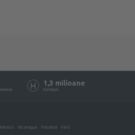
1,3 milioane
eriene
hoteluri
México
Nicaragua
Panamá
Perú