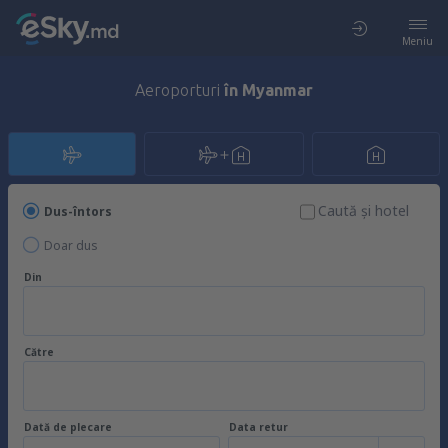
Meniu
Aeroporturi
în Myanmar
Caută şi hotel
Dus-întors
Doar dus
Din
Către
Dată de plecare
Data retur