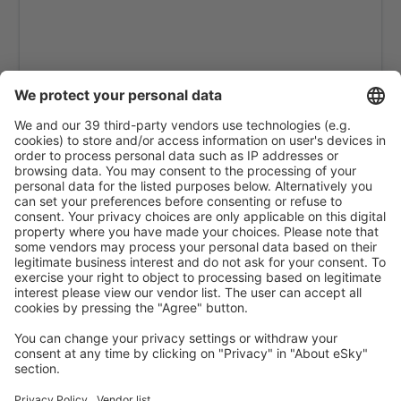
Sittwe Apt. (AKY)
Tachilek Airport (THL)
Thandwe (SNW)
Yangon Intl Airport (RGN)