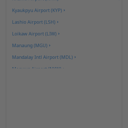
Kyaukpyu Airport (KYP)
Lashio Airport (LSH)
Loikaw Airport (LIW)
Manaung (MGU)
Mandalay Intl Airport (MDL)
Monywa Airport (NYW)
Myeik Airport (MGZ)
Myitkyina (MYT)
Naypyidaw Airport (NYT)
Nyaung U Airport (NYU)
Putao Airport (PBU)