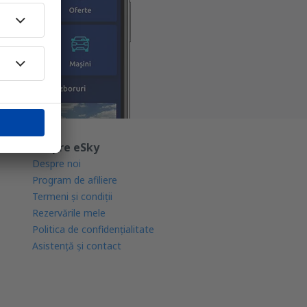
Despre eSky
Despre noi
Program de afiliere
Termeni şi condiţii
Rezervările mele
Politica de confidențialitate
Asistenţă şi contact