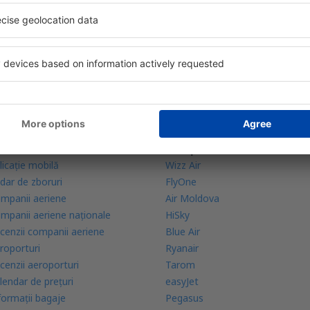
bine evaluată aplicație din categoria călătoriilor
rte zilnice la îndemână
zervările tale într-un singur loc
lă mai multe
Companii aeriene
licație mobilă
Wizz Air
dar de zboruri
FlyOne
mpanii aeriene
Air Moldova
mpanii aeriene naţionale
HiSky
cenzii companii aeriene
Blue Air
roporturi
Ryanair
cenzii aeroporturi
Tarom
lendar de prețuri
easyJet
formații bagaje
Pegasus