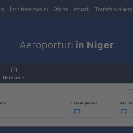
re
Închiriere mașini
Oferte
Atracţii
Transferuri aero
Aeroporturi
în Niger
Hoteluri
ătre
Dată de plecare
Data ret