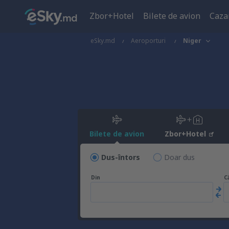
Zbor+Hotel
Bilete de avion
Caza
eSky.md
Aeroporturi
Niger
Bilete de avion
Zbor+Hotel
Dus-întors
Doar dus
Din
C