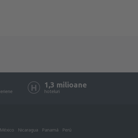
1,3 milioane
eriene
hoteluri
México
Nicaragua
Panamá
Perú