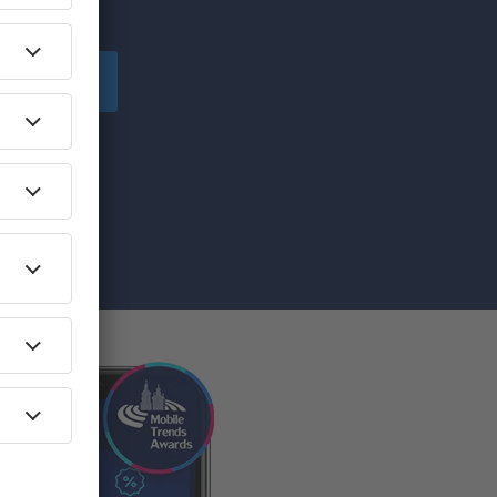
!
Înscriere
ă primesc
pe care am
re”