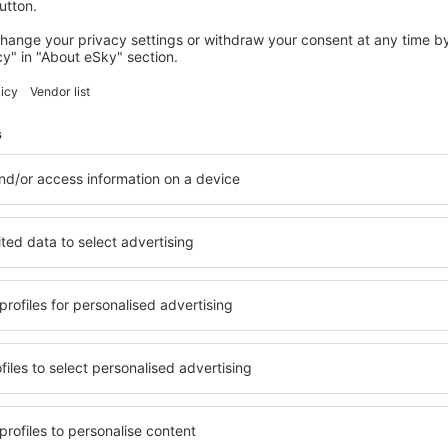
Economiseşte timp și ban
Rezervă un pachet Zbor 
pe eSky.md!
Explorează
ații la newsletter călătores
mult cu mai puțin
ine, city break-uri, vacanțe – profită de ofertele u
tuturor.