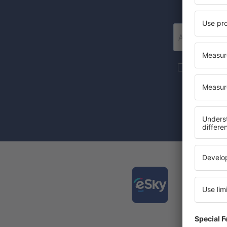
Mai multe c
materiale in
furnizat-o.
Prin bifarea
(concomiten
Desca
și org
călător