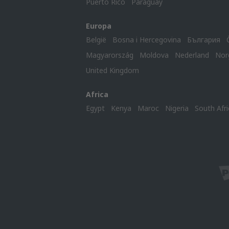
Puerto Rico
Paraguay
Europa
België
Bosna i Hercegovina
България
Magyarország
Moldova
Nederland
Nor
United Kingdom
Africa
Egypt
Kenya
Maroc
Nigeria
South Afri