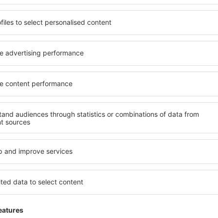
Trimitem doar ce e mai bun, pe cuvânt de turişti
ălătorii la prețuri avantajoase în newsletter-ul nostru.
Sunt de acord s
formaționale (sub formă de newsletter) de la eSky.pl S.A. la adresa de e-mail 
 căsuței de mai sus, furnizarea adresei de e-mail și apăsarea butonului „Înscrie
t), vă dați acordul ca datele dumneavoastră personale
rcă aplicația noastră
anizează-ţi convenabil
iile