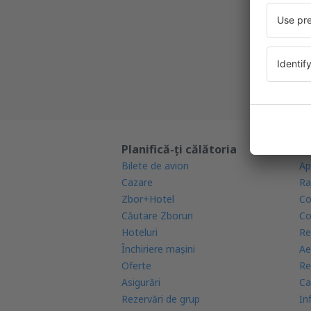
Cea mai 
Noi ofe
Toate re
Planifică-ți călătoria
Af
Bilete de avion
Ap
Cazare
Ra
Zbor+Hotel
Co
Căutare Zboruri
Co
Hoteluri
Re
Închiriere mașini
Ae
Oferte
Re
Asigurări
Ca
Rezervări de grup
In