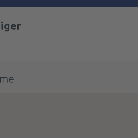
iger
ume