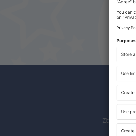
Abon
Zboruri ieft