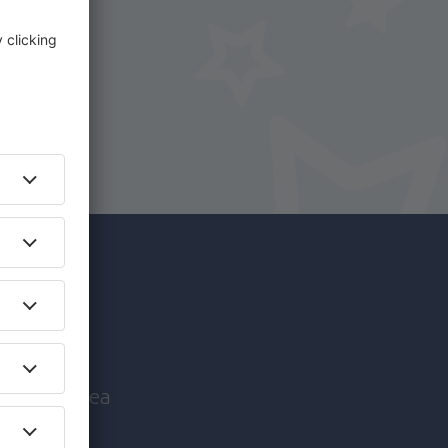
i.
+ Hotel
c mai
nice înaintea