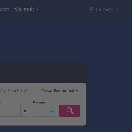
port
Mai mult
Conectare
Caută şi hotel
Clasa:
Economică
ur
Pasageri
1