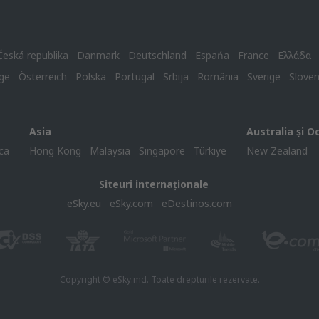
Česká republika
Danmark
Deutschland
Espańa
France
Ελλάδα
ge
Österreich
Polska
Portugal
Srbija
România
Sverige
Slove
Asia
Australia și O
ca
Hong Kong
Malaysia
Singapore
Türkiye
New Zealand
Siteuri internaționale
eSky.eu
eSky.com
eDestinos.com
Copyright © eSky.md. Toate drepturile rezervate.