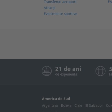
Transferuri aeroport
FA
Atracţii
Evenimente sportive
21 de ani
de experiență
ță
America de Sud
Argentina
Bolivia
Chile
El Salvador
Col