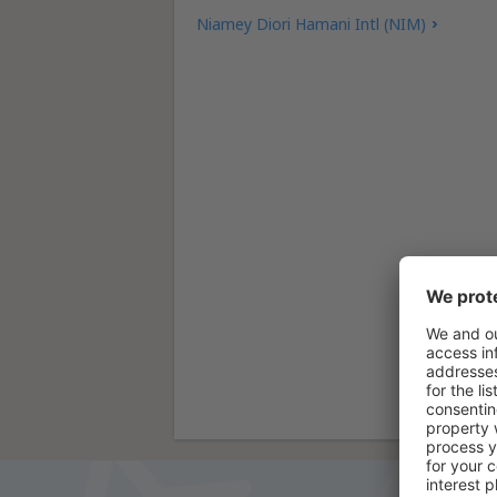
Niamey Diori Hamani Intl (NIM)