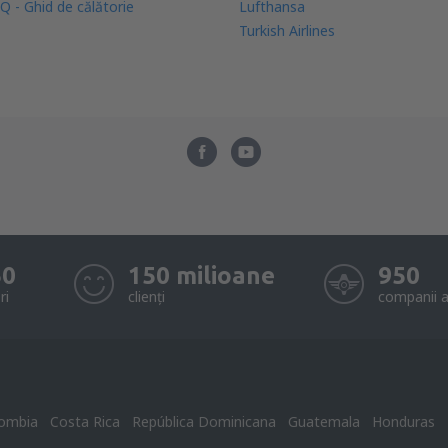
Q - Ghid de călătorie
Lufthansa
Turkish Airlines
50
150 milioane
950
ri
clienți
companii a
ombia
Costa Rica
República Dominicana
Guatemala
Honduras