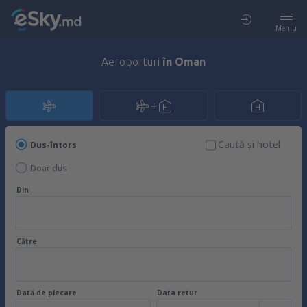
Meniu
Aeroporturi
în Oman
Caută şi hotel
Dus-întors
Doar dus
Din
Către
Dată de plecare
Data retur