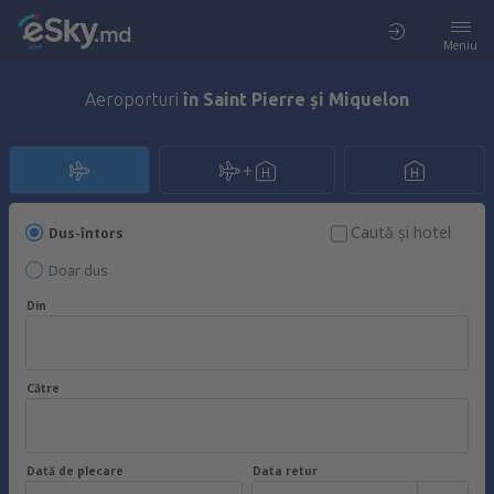
Meniu
Aeroporturi
în Saint Pierre și Miquelon
Caută şi hotel
Dus-întors
Doar dus
Din
Către
Dată de plecare
Data retur