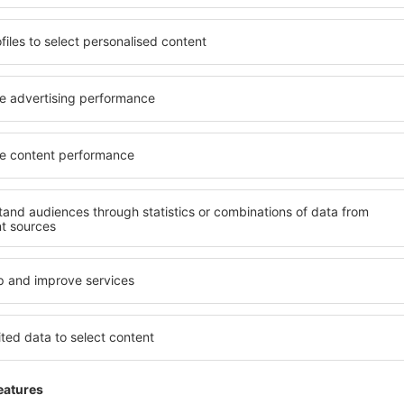
Trimitem doar ce e mai bun, pe cuvânt de turişti
ălătorii la prețuri avantajoase în newsletter-ul nostru.
Sunt de acord s
formaționale (sub formă de newsletter) de la eSky.pl S.A. la adresa de e-mail 
 căsuței de mai sus, furnizarea adresei de e-mail și apăsarea butonului „Înscrie
t), vă dați acordul ca datele dumneavoastră personale
rcă aplicația noastră
anizează-ţi convenabil
iile