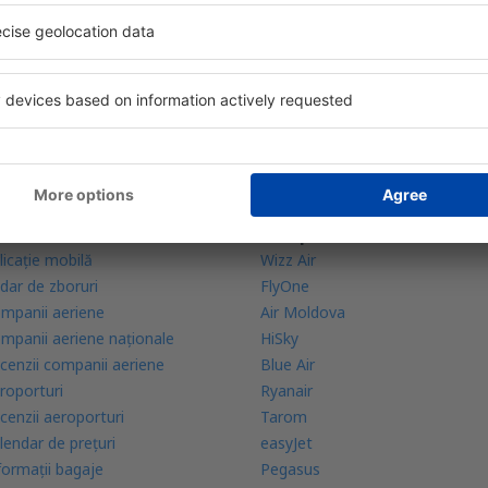
bine evaluată aplicație din categoria călătoriilor
rte zilnice la îndemână
zervările tale într-un singur loc
lă mai multe
Companii aeriene
licație mobilă
Wizz Air
dar de zboruri
FlyOne
mpanii aeriene
Air Moldova
mpanii aeriene naţionale
HiSky
cenzii companii aeriene
Blue Air
roporturi
Ryanair
cenzii aeroporturi
Tarom
lendar de prețuri
easyJet
formații bagaje
Pegasus