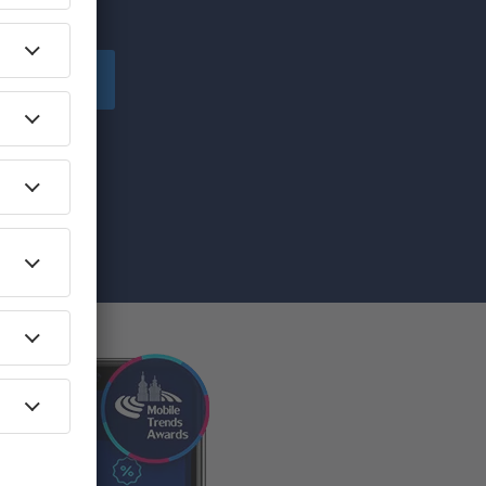
!
Înscriere
ă primesc
pe care am
re”