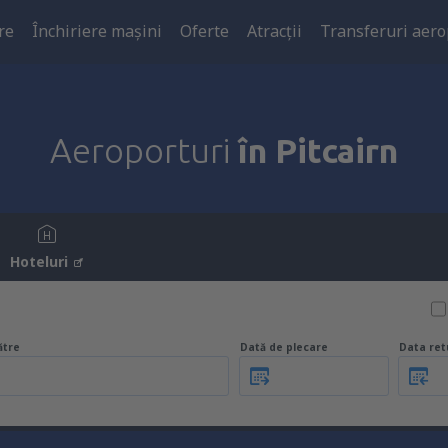
re
Închiriere mașini
Oferte
Atracţii
Transferuri aero
Aeroporturi
în Pitcairn
Hoteluri
ătre
Dată de plecare
Data ret