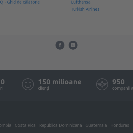
Q - Ghid de călătorie
Lufthansa
Turkish Airlines
50
150 milioane
950
ri
clienți
companii a
ombia
Costa Rica
República Dominicana
Guatemala
Honduras