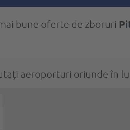
mai bune oferte de zboruri
Pi
utați aeroporturi oriunde în l