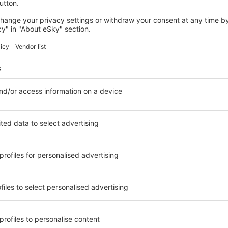
Economiseşte timp și ban
Rezervă un pachet Zbor 
pe eSky.md!
Explorează
ații la newsletter călătores
mult cu mai puțin
ine, city break-uri, vacanțe – profită de ofertele u
tuturor.