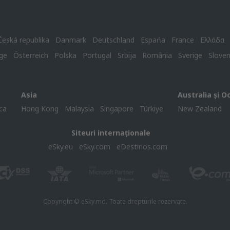
Česká republika
Danmark
Deutschland
Espańa
France
Ελλάδα
ge
Österreich
Polska
Portugal
Srbija
România
Sverige
Slove
Asia
Australia și O
ca
Hong Kong
Malaysia
Singapore
Türkiye
New Zealand
Siteuri internaționale
eSky.eu
eSky.com
eDestinos.com
Copyright © eSky.md. Toate drepturile rezervate.