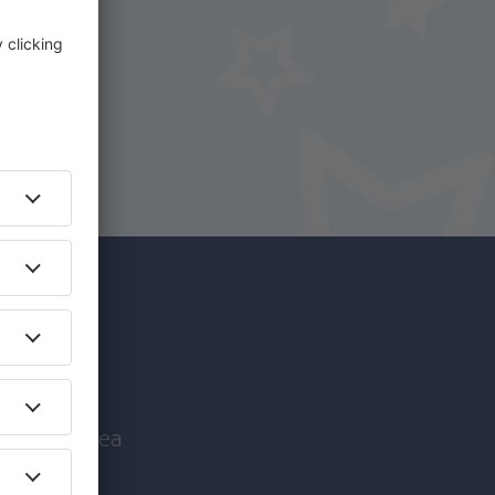
i.
+ Hotel
c mai
nice înaintea