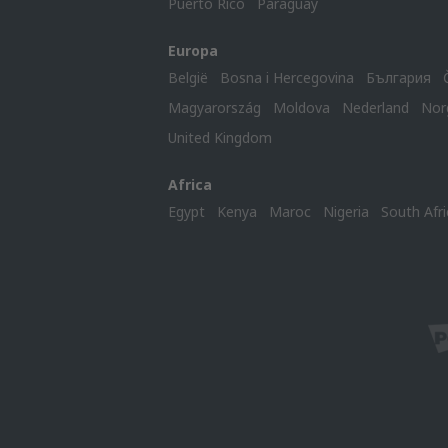
Puerto Rico
Paraguay
Europa
België
Bosna i Hercegovina
България
Magyarország
Moldova
Nederland
Nor
United Kingdom
Africa
Egypt
Kenya
Maroc
Nigeria
South Afri