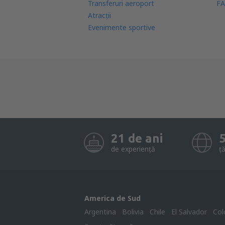
Transferuri aeroport
FA
Atracţii
Evenimente sportive
21 de ani
de experiență
ță
America de Sud
Argentina
Bolivia
Chile
El Salvador
Col