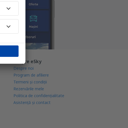
Despre eSky
Despre noi
Program de afiliere
Termeni şi condiţii
Rezervările mele
Politica de confidențialitate
Asistenţă şi contact