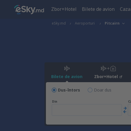
Zbor+Hotel
Bilete de avion
Caza
eSky.md
Aeroporturi
Pitcairn
Bilete de avion
Zbor+Hotel
Dus-întors
Doar dus
Din
C