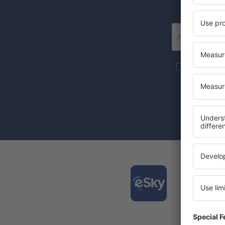
Mai multe c
materiale in
furnizat-o.
Prin bifarea
(concomiten
Desca
și org
călător