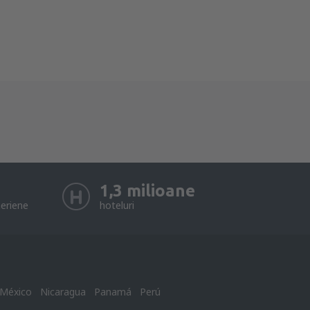
1,3 milioane
eriene
hoteluri
México
Nicaragua
Panamá
Perú