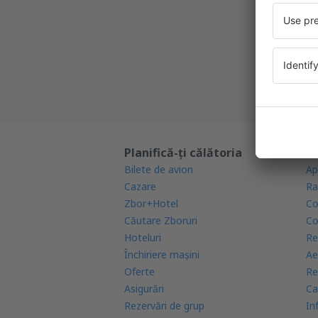
Cea mai 
Noi ofe
Toate re
Planifică-ți călătoria
Af
Bilete de avion
Ap
Cazare
Ra
Zbor+Hotel
Co
Căutare Zboruri
Co
Hoteluri
Re
Închiriere mașini
Ae
Oferte
Re
Asigurări
Ca
Rezervări de grup
In