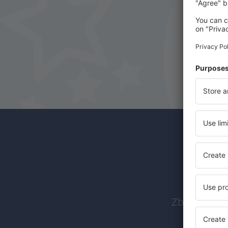
Abon
Zboruri ieft