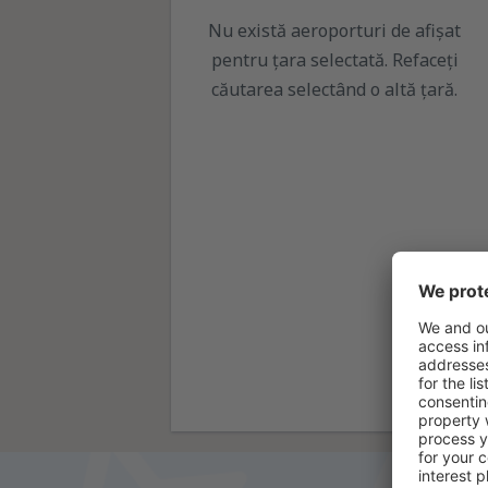
Nu există aeroporturi de afișat
pentru țara selectată. Refaceți
căutarea selectând o altă țară.