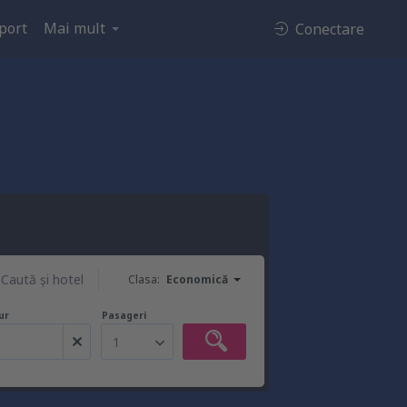
port
Mai mult
Conectare
Caută şi hotel
Clasa:
Economică
ur
Pasageri
1