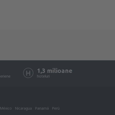
1,3 milioane
eriene
hoteluri
México
Nicaragua
Panamá
Perú