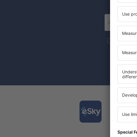
Mai multe c
materiale in
furnizat-o.
Prin bifarea
(concomiten
Desca
și org
călător