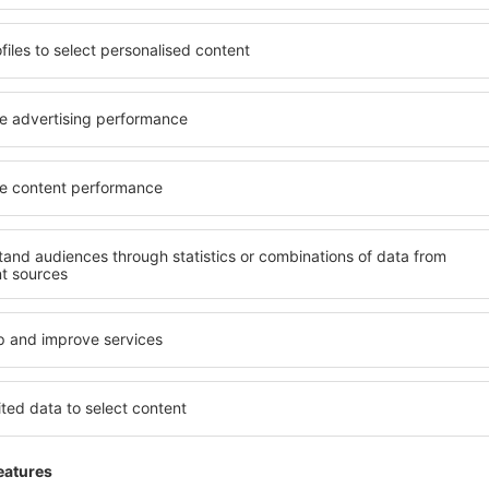
Trimitem doar ce e mai bun, pe cuvânt de turişti
ălătorii la prețuri avantajoase în newsletter-ul nostru.
Sunt de acord s
formaționale (sub formă de newsletter) de la eSky.pl S.A. la adresa de e-mail 
 căsuței de mai sus, furnizarea adresei de e-mail și apăsarea butonului „Înscrie
t), vă dați acordul ca datele dumneavoastră personale
rcă aplicația noastră
anizează-ţi convenabil
iile