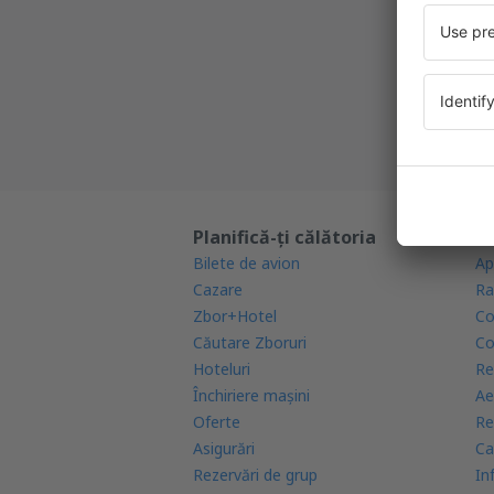
Cea mai 
Noi ofe
Toate re
Planifică-ți călătoria
Af
Bilete de avion
Ap
Cazare
Ra
Zbor+Hotel
Co
Căutare Zboruri
Co
Hoteluri
Re
Închiriere mașini
Ae
Oferte
Re
Asigurări
Ca
Rezervări de grup
In