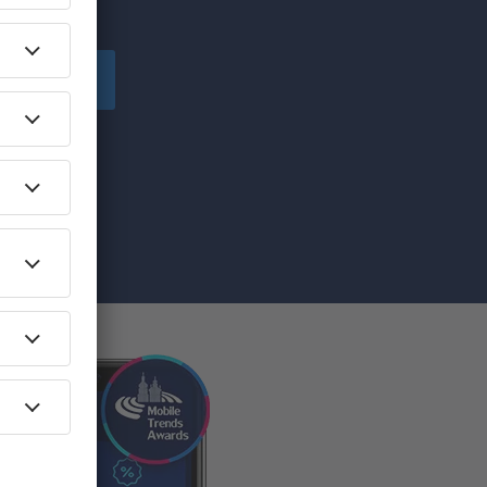
!
Înscriere
ă primesc
pe care am
re”