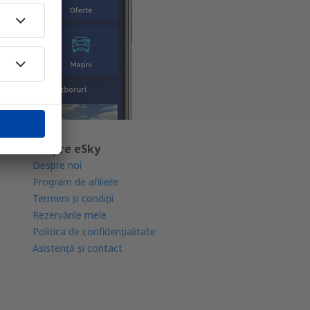
Despre eSky
Despre noi
Program de afiliere
Termeni şi condiţii
Rezervările mele
Politica de confidențialitate
Asistenţă şi contact