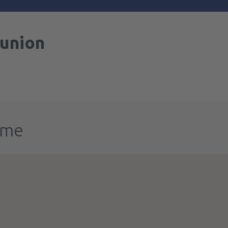
union
ume