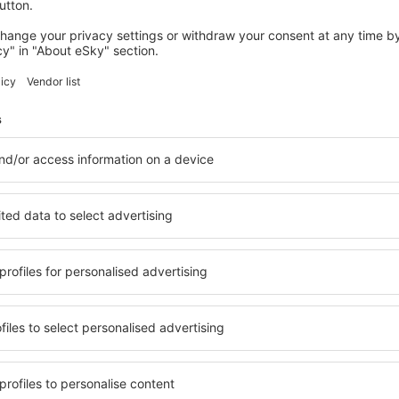
Economiseşte timp și ban
Rezervă un pachet Zbor 
pe eSky.md!
Explorează
ații la newsletter călătores
mult cu mai puțin
ine, city break-uri, vacanțe – profită de ofertele u
tuturor.