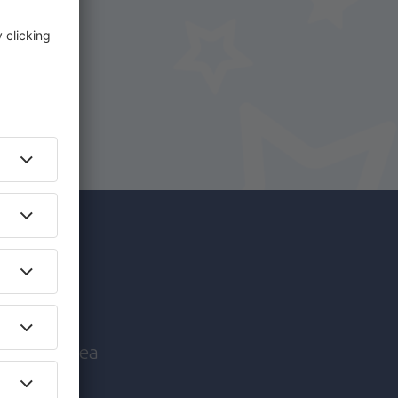
i.
+ Hotel
c mai
nice înaintea