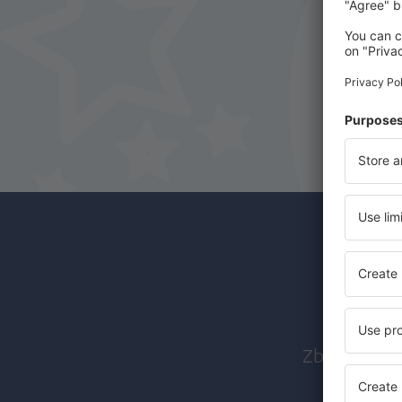
Abon
Zboruri ieft