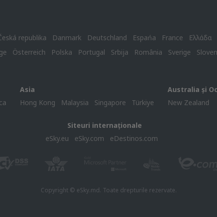
Česká republika
Danmark
Deutschland
Espańa
France
Ελλάδα
ge
Österreich
Polska
Portugal
Srbija
România
Sverige
Slove
Asia
Australia și O
ca
Hong Kong
Malaysia
Singapore
Türkiye
New Zealand
Siteuri internaționale
eSky.eu
eSky.com
eDestinos.com
Copyright © eSky.md. Toate drepturile rezervate.