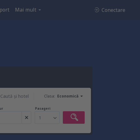
port
Mai mult
Conectare
Caută şi hotel
Clasa:
Economică
ur
Pasageri
1