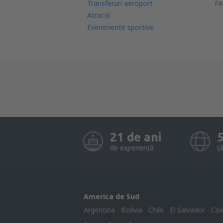
Transferuri aeroport
FA
Atracţii
Evenimente sportive
21 de ani
de experiență
ță
America de Sud
Argentina
Bolivia
Chile
El Salvador
Col