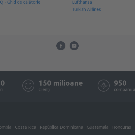
Q - Ghid de călătorie
Lufthansa
Turkish Airlines
50
150 milioane
950
ri
clienți
companii a
ombia
Costa Rica
República Dominicana
Guatemala
Honduras