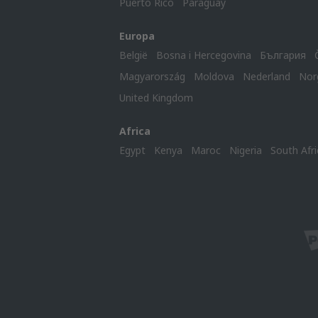
Puerto Rico
Paraguay
Europa
België
Bosna i Hercegovina
България
Magyarország
Moldova
Nederland
Nor
United Kingdom
Africa
Egypt
Kenya
Maroc
Nigeria
South Afri