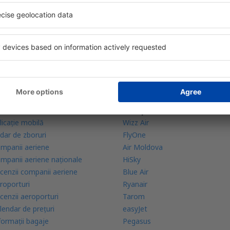
bine evaluată aplicație din categoria călătoriilor
rte zilnice la îndemână
zervările tale într-un singur loc
lă mai multe
Companii aeriene
licație mobilă
Wizz Air
dar de zboruri
FlyOne
mpanii aeriene
Air Moldova
mpanii aeriene naţionale
HiSky
cenzii companii aeriene
Blue Air
roporturi
Ryanair
cenzii aeroporturi
Tarom
lendar de prețuri
easyJet
formații bagaje
Pegasus