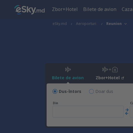
Zbor+Hotel
Bilete de avion
Caza
eSky.md
Aeroporturi
Reunion
Bilete de avion
Zbor+Hotel
Dus-întors
Doar dus
Din
C