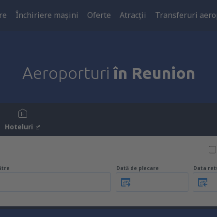
re
Închiriere mașini
Oferte
Atracţii
Transferuri aero
Aeroporturi
în Reunion
Hoteluri
ătre
Dată de plecare
Data ret