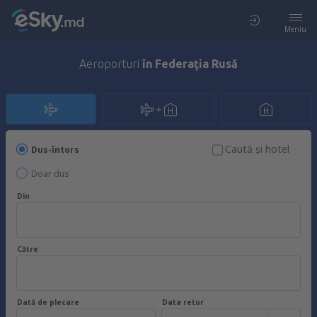
Meniu
Aeroporturi
în Federaţia Rusă
Caută şi hotel
Dus-întors
Doar dus
Din
Către
Dată de plecare
Data retur