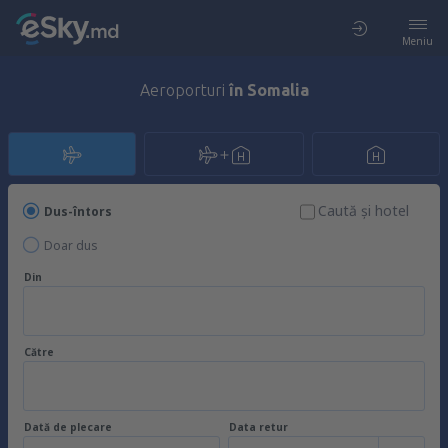
Meniu
Aeroporturi
în Somalia
Caută şi hotel
Dus-întors
Doar dus
Din
Către
Dată de plecare
Data retur