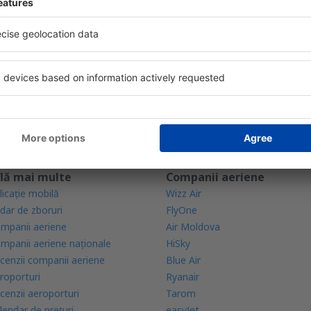
iile
bine evaluată aplicație din categoria călătoriilor
rte zilnice la îndemână
zervările tale într-un singur loc
lă mai multe
Companii aeriene
licație mobilă
Wizz Air
dar de zboruri
FlyOne
mpanii aeriene
Air Moldova
mpanii aeriene naţionale
HiSky
cenzii companii aeriene
Blue Air
roporturi
Ryanair
cenzii aeroporturi
Tarom
lendar de prețuri
easyJet