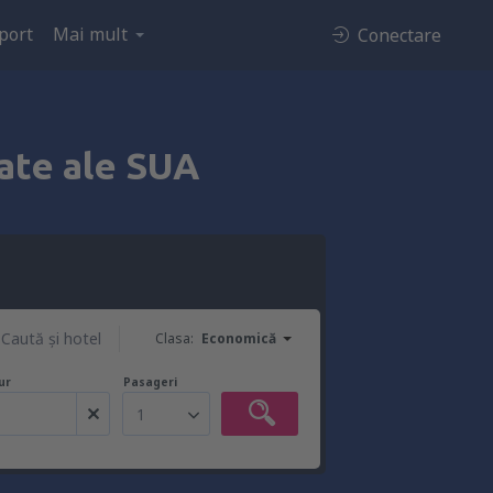
port
Mai mult
Conectare
tate ale SUA
Caută şi hotel
Clasa:
Economică
ur
Pasageri
1