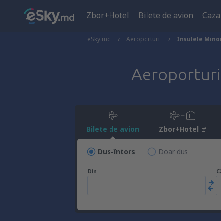
Zbor+Hotel
Bilete de avion
Caza
eSky.md
Aeroporturi
Insulele Mino
Aeroportur
Bilete de avion
Zbor+Hotel
Dus-întors
Doar dus
Din
C