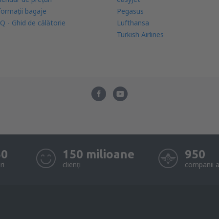
formații bagaje
Pegasus
Q - Ghid de călătorie
Lufthansa
Turkish Airlines
50
150 milioane
950
ri
clienți
companii a