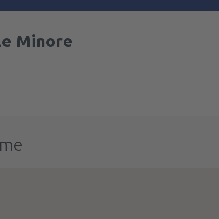
le Minore
ume