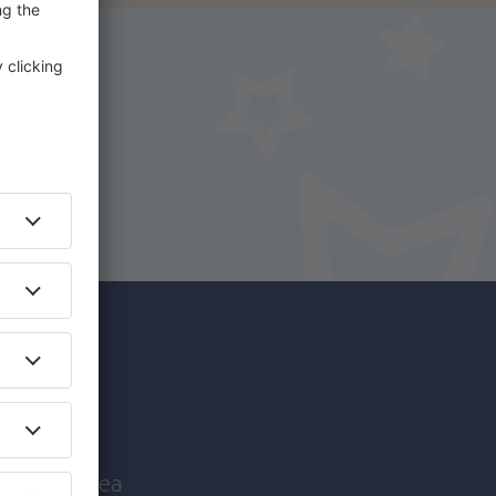
i.
+ Hotel
c mai
nice înaintea