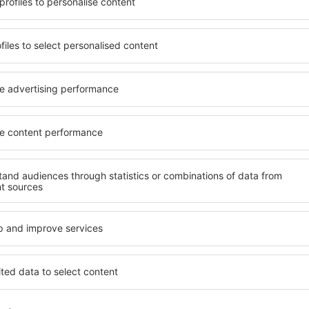
tuturor.
Trimitem doar ce e mai bun, pe cuvânt de turişti
ălătorii la prețuri avantajoase în newsletter-ul nostru.
Sunt de acord s
formaționale (sub formă de newsletter) de la eSky.pl S.A. la adresa de e-mail 
 căsuței de mai sus, furnizarea adresei de e-mail și apăsarea butonului „Înscrie
t), vă dați acordul ca datele dumneavoastră personale
rcă aplicația noastră
anizează-ţi convenabil