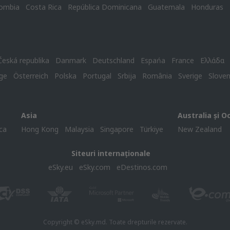
ombia
Costa Rica
República Dominicana
Guatemala
Honduras
Česká republika
Danmark
Deutschland
Espańa
France
Ελλάδα
ge
Österreich
Polska
Portugal
Srbija
România
Sverige
Slove
Asia
Australia și O
ca
Hong Kong
Malaysia
Singapore
Türkiye
New Zealand
Siteuri internaționale
eSky.eu
eSky.com
eDestinos.com
Copyright © eSky.md. Toate drepturile rezervate.