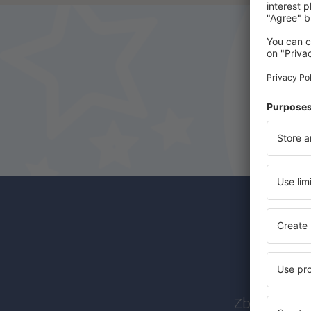
Abon
Zboruri ieft