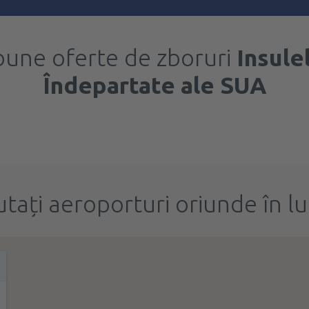
bune oferte de zboruri
Insule
Îndepartate ale SUA
utați aeroporturi oriunde în l