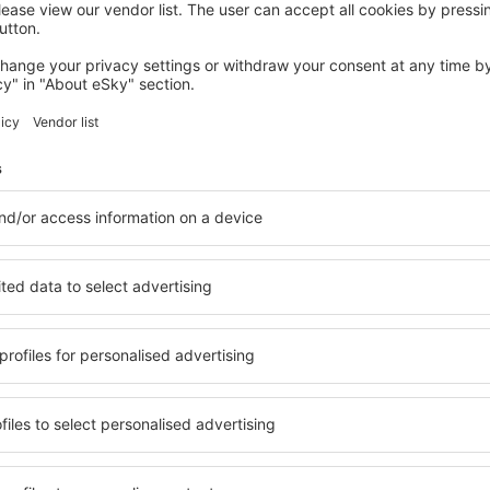
Economiseşte timp și ban
Rezervă un pachet Zbor 
pe eSky.md!
Explorează
ații la newsletter călătores
mult cu mai puțin
ine, city break-uri, vacanțe – profită de ofertele u