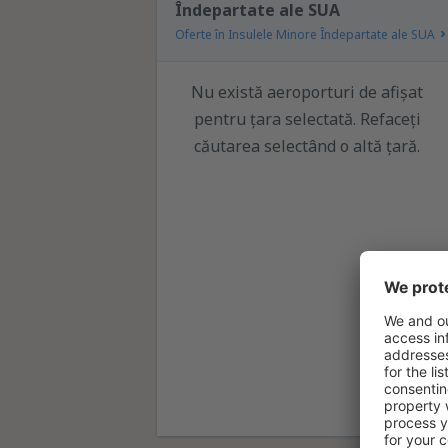
Îndepartate ale SUA
Oferte în Insulele Minore Îndepartate ale SUA
Nu există aeroporturi de afișat
pentru țara selectată. Refaceți
căutarea selectând o altă țară.