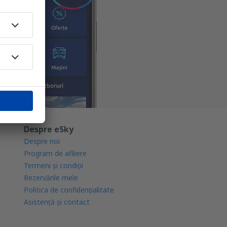
Despre eSky
Despre noi
Program de afiliere
Termeni şi condiţii
Rezervările mele
Politica de confidențialitate
Asistenţă şi contact