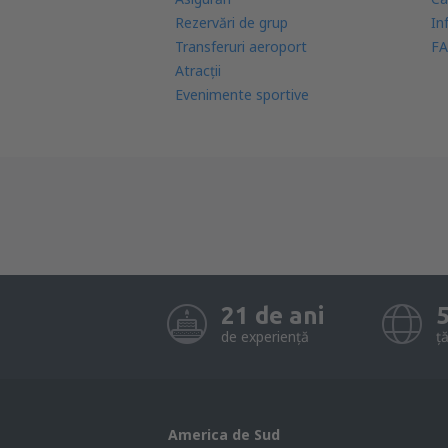
Rezervări de grup
In
Transferuri aeroport
FA
Atracţii
Evenimente sportive
21 de ani
de experiență
ță
America de Sud