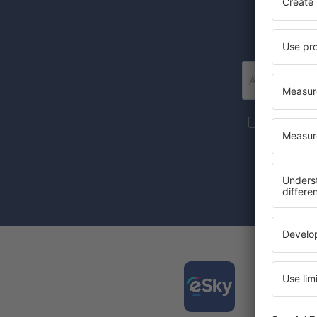
Mai multe c
materiale in
furnizat-o.
Prin bifarea
(concomiten
Desca
și org