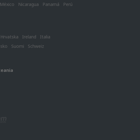
México
Nicaragua
Panamá
Perú
Hrvatska
Ireland
Italia
nsko
Suomi
Schweiz
ceania