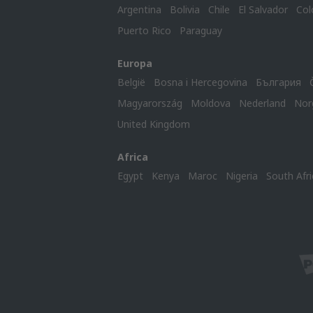
Argentina
Bolivia
Chile
El Salvador
Col
Puerto Rico
Paraguay
Europa
België
Bosna i Hercegovina
България
Magyarország
Moldova
Nederland
Nor
United Kingdom
Africa
Egypt
Kenya
Maroc
Nigeria
South Afri