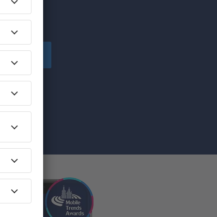
!
Înscriere
ă primesc
pe care am
re”