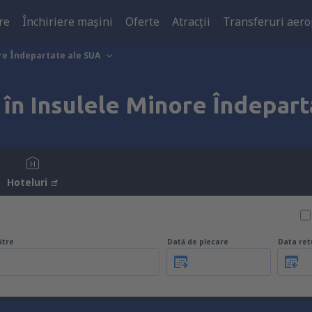
re
Închiriere mașini
Oferte
Atracţii
Transferuri aero
re Îndepartate ale SUA
i
în Insulele Minore Îndepar
Hoteluri
ătre
Dată de plecare
Data ret