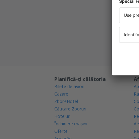
călător
Cea mai 
Noi ofe
Toate re
Planifică-ți călătoria
Af
Bilete de avion
Ap
Cazare
Ra
Zbor+Hotel
Co
Căutare Zboruri
Co
Hoteluri
Re
Închiriere mașini
Ae
Oferte
Re
Asigurări
Ca