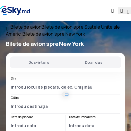
Bilete de avion
Bilete de avion spre Statele Unite ale
Americii
Bilete de avion spre New York
Bilete de avion spre New York
Dus-întors
Doar dus
Din
Către
Data de plecare
Data de întoarcere