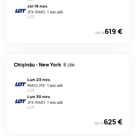
Joi 19 nov.
JFK
-
RMO
·
1 escală
LOT
619 €
de la
Chişinău
-
New York
8 zile
Lun 23 nov.
RMO
-
JFK
·
1 escală
LOT
Lun 30 nov.
JFK
-
RMO
·
1 escală
LOT
625 €
de la