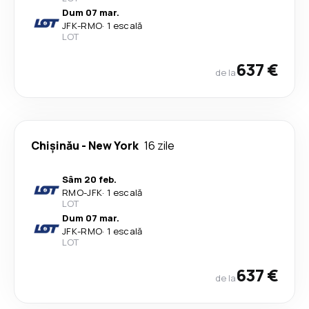
Dum 07 mar.
JFK
-
RMO
·
1 escală
LOT
637 €
de la
Chişinău
-
New York
16 zile
Sâm 20 feb.
RMO
-
JFK
·
1 escală
LOT
Dum 07 mar.
JFK
-
RMO
·
1 escală
LOT
637 €
de la