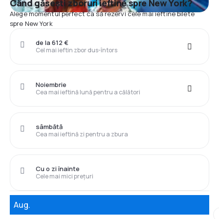
Când găsești zboruri ieftine spre New York?
Alege momentul perfect ca să rezervi cele mai ieftine bilete
spre New York
de la 612 €
Cel mai ieftin zbor dus-întors
Noiembrie
Cea mai ieftină lună pentru a călători
sâmbătă
Cea mai ieftină zi pentru a zbura
Cu o zi înainte
Cele mai mici prețuri
Aug.