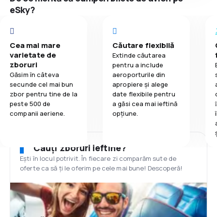
eSky?
Cea mai mare
Căutare flexibilă
varietate de
Extinde căutarea
zboruri
pentru a include
Găsim în câteva
aeroporturile din
secunde cel mai bun
apropiere și alege
zbor pentru tine de la
date flexibile pentru
peste 500 de
a găsi cea mai ieftină
companii aeriene.
opțiune.
Cauți zboruri ieftine?
Ești în locul potrivit. În fiecare zi comparăm sute de
oferte ca să ți le oferim pe cele mai bune! Descoperă!