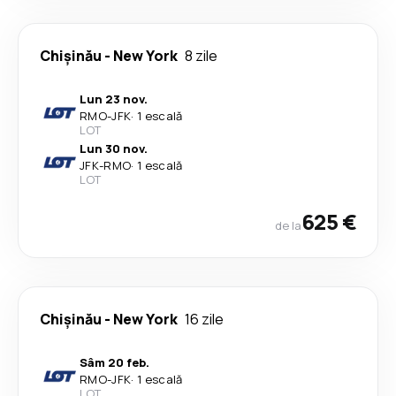
Chişinău
-
New York
8 zile
Lun 23 nov.
RMO
-
JFK
·
1 escală
LOT
Lun 30 nov.
JFK
-
RMO
·
1 escală
LOT
625 €
de la
Chişinău
-
New York
16 zile
Sâm 20 feb.
RMO
-
JFK
·
1 escală
LOT