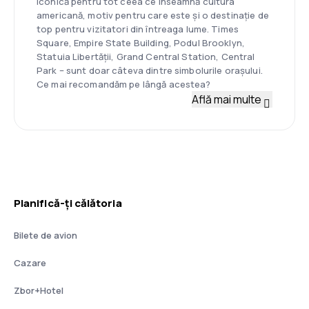
iconică pentru tot ceea ce înseamnă cultura
americană, motiv pentru care este și o destinație de
top pentru vizitatori din întreaga lume. Times
Square, Empire State Building, Podul Brooklyn,
Statuia Libertății, Grand Central Station, Central
Park – sunt doar câteva dintre simbolurile orașului.
Ce mai recomandăm pe lângă acestea?
Află mai multe
Planifică-ți călătoria
Bilete de avion
Cazare
Zbor+Hotel