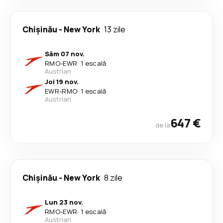
Chişinău
-
New York
13 zile
Sâm 07 nov.
RMO
-
EWR
·
1 escală
Austrian
Joi 19 nov.
EWR
-
RMO
·
1 escală
Austrian
647 €
de la
Chişinău
-
New York
8 zile
Lun 23 nov.
RMO
-
EWR
·
1 escală
Austrian