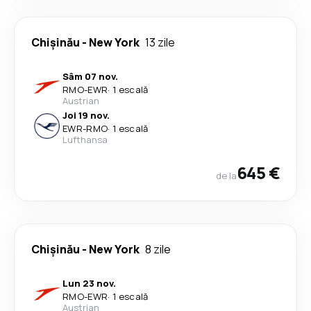
Chişinău
-
New York
13 zile
Sâm 07 nov.
RMO
-
EWR
·
1 escală
Austrian
Joi 19 nov.
EWR
-
RMO
·
1 escală
Lufthansa
645 €
de la
Chişinău
-
New York
8 zile
Lun 23 nov.
RMO
-
EWR
·
1 escală
Austrian