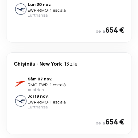
Lun 30 nov.
EWR
-
RMO
·
1 escală
Lufthansa
654 €
de la
Chişinău
-
New York
13 zile
Sâm 07 nov.
RMO
-
EWR
·
1 escală
Austrian
Joi 19 nov.
EWR
-
RMO
·
1 escală
Lufthansa
654 €
de la