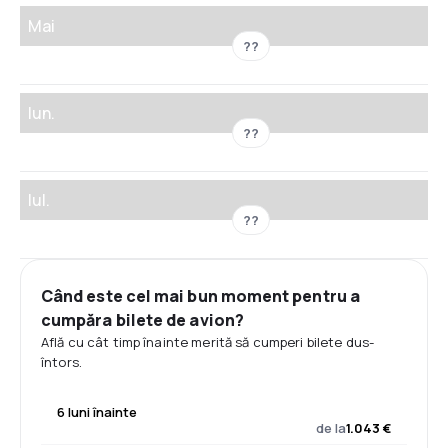
Mai
??
Iun.
??
Iul.
??
Când este cel mai bun moment pentru a
cumpăra bilete de avion?
Află cu cât timp înainte merită să cumperi bilete dus-
întors.
6 luni înainte
de la
1.043 €