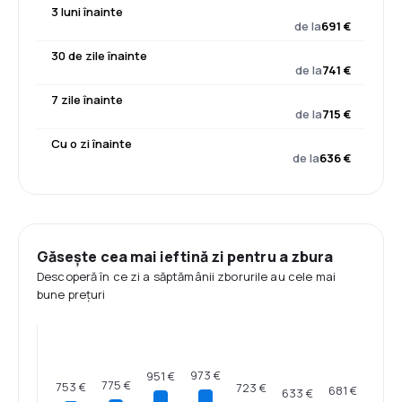
3 luni înainte
de la
691 €
30 de zile înainte
de la
741 €
7 zile înainte
de la
715 €
Cu o zi înainte
de la
636 €
Găsește cea mai ieftină zi pentru a zbura
Descoperă în ce zi a săptămânii zborurile au cele mai
bune prețuri
973 €
951 €
775 €
753 €
723 €
681 €
633 €