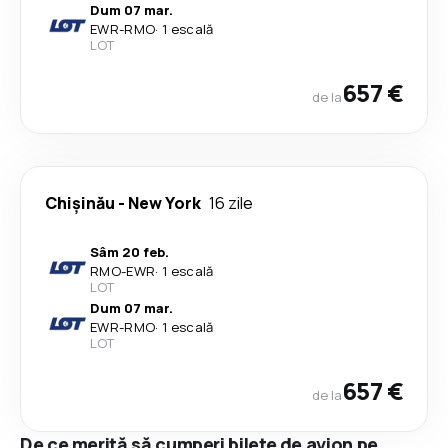
Dum 07 mar.
EWR
-
RMO
·
1 escală
LOT
657 €
de la
Chişinău
-
New York
16 zile
Sâm 20 feb.
RMO
-
EWR
·
1 escală
LOT
Dum 07 mar.
EWR
-
RMO
·
1 escală
LOT
657 €
de la
De ce merită să cumperi bilete de avion pe