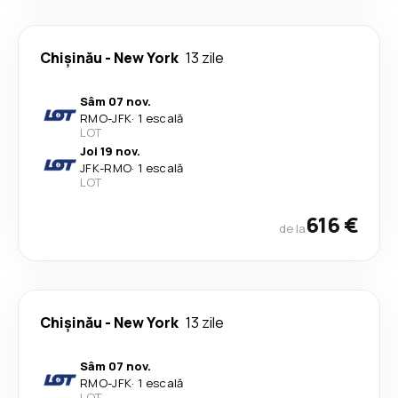
Chişinău
-
New York
13 zile
Sâm 07 nov.
RMO
-
JFK
·
1 escală
LOT
Joi 19 nov.
JFK
-
RMO
·
1 escală
LOT
616 €
de la
Chişinău
-
New York
13 zile
Sâm 07 nov.
RMO
-
JFK
·
1 escală
LOT