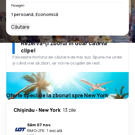
Pasageri
Căutare
Rezervă-ți zborul în doar câteva
clipe!
Folosește motorul de căutare de mai sus. Spune-ne unde
și când vrei să zbori, iar noi ne ocupăm de rest.
Oferte speciale la zboruri spre New York
Chişinău
-
New York
13 zile
Sâm 07 nov.
RMO
-
JFK
·
1 escală