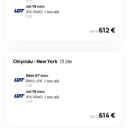
LOT
Joi 19 nov.
JFK
-
RMO
·
1 escală
LOT
612 €
de la
Chişinău
-
New York
13 zile
Sâm 07 nov.
RMO
-
JFK
·
1 escală
LOT
Joi 19 nov.
JFK
-
RMO
·
1 escală
LOT
614 €
de la