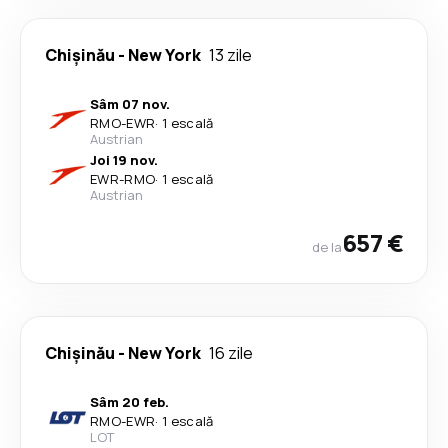
Chişinău
-
New York
13 zile
Sâm 07 nov.
RMO
-
EWR
·
1 escală
Austrian
Joi 19 nov.
EWR
-
RMO
·
1 escală
Austrian
657 €
de la
Chişinău
-
New York
16 zile
Sâm 20 feb.
RMO
-
EWR
·
1 escală
LOT