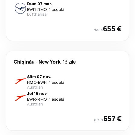
Dum 07 mar.
EWR
-
RMO
·
1 escală
Lufthansa
655 €
de la
Chişinău
-
New York
13 zile
Sâm 07 nov.
RMO
-
EWR
·
1 escală
Austrian
Joi 19 nov.
EWR
-
RMO
·
1 escală
Austrian
657 €
de la