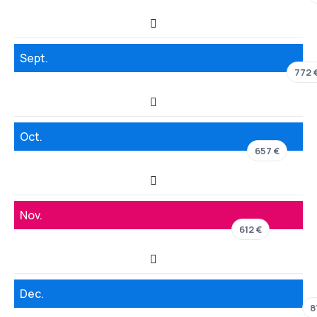
Sept.
772 
Oct.
657 €
Nov.
612 €
Dec.
8