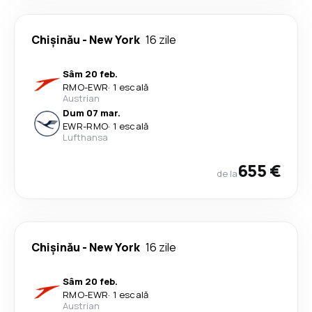
Chişinău
-
New York
16 zile
Sâm 20 feb.
RMO
-
EWR
·
1 escală
Austrian
Dum 07 mar.
EWR
-
RMO
·
1 escală
Lufthansa
655 €
de la
Chişinău
-
New York
16 zile
Sâm 20 feb.
RMO
-
EWR
·
1 escală
Austrian