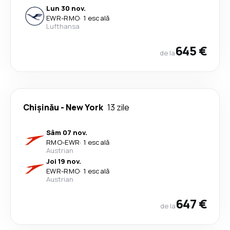
Lun 30 nov.
EWR
-
RMO
·
1 escală
Lufthansa
645 €
de la
Chişinău
-
New York
13 zile
Sâm 07 nov.
RMO
-
EWR
·
1 escală
Austrian
Joi 19 nov.
EWR
-
RMO
·
1 escală
Austrian
647 €
de la