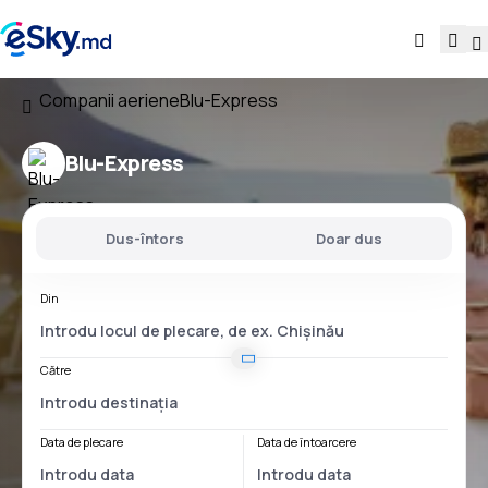
Companii aeriene
Blu-Express
Blu-Express
Dus-întors
Doar dus
Din
Către
Data de plecare
Data de întoarcere