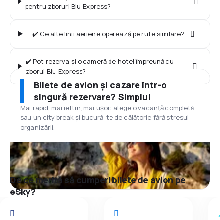
pentru zboruri Blu-Express?
✔️ Ce alte linii aeriene operează pe rute similare?
✔️ Pot rezerva și o cameră de hotel împreună cu
zborul Blu-Express?
Bilete de avion și cazare într-o
singură rezervare? Simplu!
Mai rapid, mai ieftin, mai ușor: alege o vacanță completă
sau un city break și bucură-te de călătorie fără stresul
organizării.
De ce merită să cumperi bilete de avion pe
eSky?