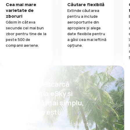
Cea mai mare
Căutare flexibilă
varietate de
Extinde căutarea
zboruri
pentru a include
Găsim în câteva
aeroporturile din
secunde cel mai bun
apropiere și alege
zbor pentru tine de la
date flexibile pentru
peste 500 de
a găsi cea mai ieftină
companii aeriene.
opțiune.
Psst! Descarcă
aplicația eSky și
rezervă mai simplu,
oriunde ești.
Oferte noi în fiecare zi: bilete de
avion, vacanțe, city break-uri