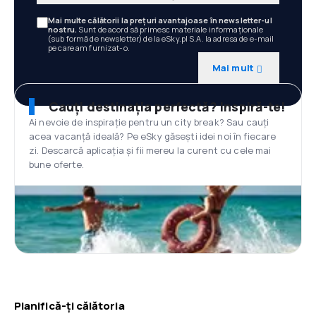
Mai multe călătorii la prețuri avantajoase în newsletter-ul
nostru.
Sunt de acord să primesc materiale informaționale
(sub formă de newsletter) de la eSky.pl S.A. la adresa de e-mail
pe care am furnizat-o.
Mai mult
Cauți destinația perfectă? Inspiră-te!
Ai nevoie de inspirație pentru un city break? Sau cauți
acea vacanță ideală? Pe eSky găsești idei noi în fiecare
zi. Descarcă aplicația și fii mereu la curent cu cele mai
bune oferte.
Planifică-ți călătoria