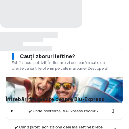
Cauți zboruri ieftine?
Ești în locul potrivit. În fiecare zi comparăm sute de
oferte ca să ți le oferim pe cele mai bune! Descoperă!
Întrebări frecvente despre Blu-Express
✔️ Unde operează Blu-Express zboruri?
✔️ Când puteți achiziționa cele mai ieftine bilete