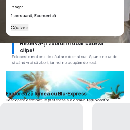
Pasageri
Căutare
Rezervă-ți zborul în doar câteva
clipe!
Folosește motorul de căutare de mai sus. Spune-ne unde
și când vrei să zbori, iar noi ne ocupăm de rest.
Explorează lumea cu Blu-Express
Descoperă destinațiile preferate ale comunității noastre