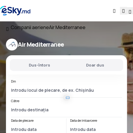
Companii aeriene
Air Mediterranee
Air Mediterranee
Dus-întors
Doar dus
Din
Către
Data de plecare
Data de întoarcere