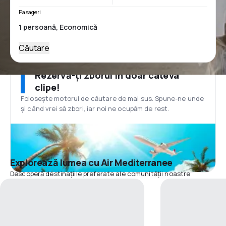
Pasageri
Căutare
Rezervă-ți zborul în doar câteva
clipe!
Folosește motorul de căutare de mai sus. Spune-ne unde
și când vrei să zbori, iar noi ne ocupăm de rest.
Explorează lumea cu Air Mediterranee
Descoperă destinațiile preferate ale comunității noastre