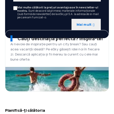
Mai multe călătorii la prețuri avantajoase în newsletter-ul
nostru.
Sunt de acord să primesc materiale informaționale
(sub formă de newsletter) de la eSky.pl S.A. la adresa de e-mail
pe care am furnizat-o.
Mai mult
Cauți destinația perfectă? Inspiră-te!
Ai nevoie de inspirație pentru un city break? Sau cauți
acea vacanță ideală? Pe eSky găsești idei noi în fiecare
zi. Descarcă aplicația și fii mereu la curent cu cele mai
bune oferte.
Planifică-ți călătoria