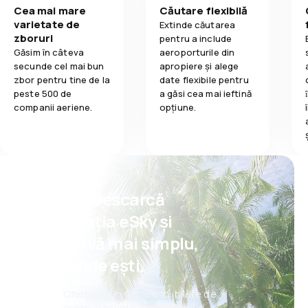
Cea mai mare
Căutare flexibilă
varietate de
Extinde căutarea
zboruri
pentru a include
Găsim în câteva
aeroporturile din
secunde cel mai bun
apropiere și alege
zbor pentru tine de la
date flexibile pentru
peste 500 de
a găsi cea mai ieftină
companii aeriene.
opțiune.
Psst! Descarcă
aplicația eSky și
rezervă mai simplu,
oriunde ești.
Oferte noi în fiecare zi: bilete de
avion, vacanțe, city break-uri