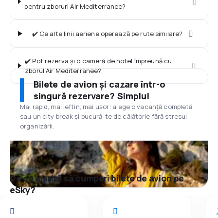
pentru zboruri Air Mediterranee?
✔️ Ce alte linii aeriene operează pe rute similare?
✔️ Pot rezerva și o cameră de hotel împreună cu
zborul Air Mediterranee?
Bilete de avion și cazare într-o
singură rezervare? Simplu!
Mai rapid, mai ieftin, mai ușor: alege o vacanță completă
sau un city break și bucură-te de călătorie fără stresul
organizării.
De ce merită să cumperi bilete de avion pe
eSky?