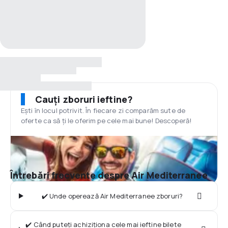
Cauți zboruri ieftine?
Ești în locul potrivit. În fiecare zi comparăm sute de
oferte ca să ți le oferim pe cele mai bune! Descoperă!
Întrebări frecvente despre Air Mediterranee
✔️ Unde operează Air Mediterranee zboruri?
✔️ Când puteți achiziționa cele mai ieftine bilete