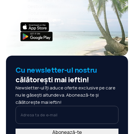
Gestionezi totul mai ușor
Totul la un click distanță, oricând
ai nevoie!
Cu newsletter-ul nostru
călătorești mai ieftin!
Newsletter-ul îți aduce oferte exclusive pe care
nu le găsești altundeva. Abonează-te și
călătorește mai ieftin!
Adresa ta de e-mail
Abonează-te